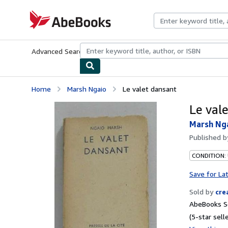
Skip to main content
AbeBooks.com
Advanced Search
Browse Collections
Rare Books
Art & Collecti
Home
Marsh Ngaio
Le valet dansant
Le val
Marsh Ng
Published 
CONDITION: 
Save for La
Sold by
cre
AbeBooks Se
(5-star selle