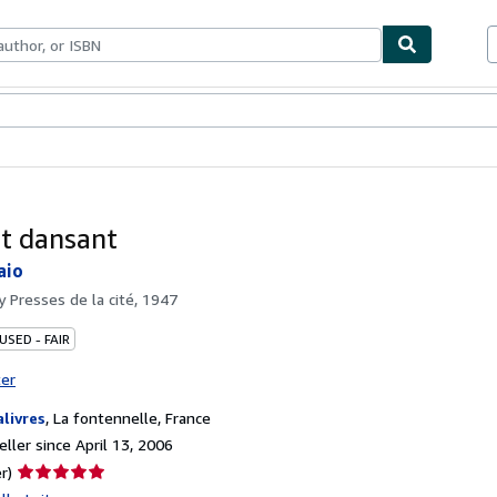
bles
Textbooks
Sellers
Start Selling
et dansant
aio
by
Presses de la cité, 1947
USED - FAIR
ter
alivres
,
La fontennelle, France
ller since April 13, 2006
Seller
r)
rating