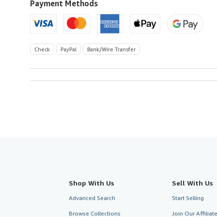
U.S.A.
Payment Methods
Check
PayPal
Bank/Wire Transfer
Shop With Us
Sell With Us
Advanced Search
Start Selling
Browse Collections
Join Our Affilia