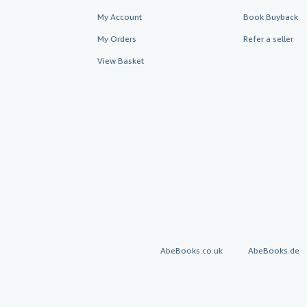
My Account
Book Buyback
My Orders
Refer a seller
View Basket
AbeBooks.co.uk
AbeBooks.de