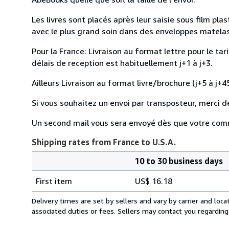
Les livres sont placés après leur saisie sous film pl
avec le plus grand soin dans des enveloppes matelassé
Pour la France: Livraison au format lettre pour le tar
délais de reception est habituellement j+1 à j+3.
Ailleurs Livraison au format livre/brochure (j+5 à j+45
Si vous souhaitez un envoi par transposteur, merci d
Un second mail vous sera envoyé dès que votre com
Shipping rates from France to U.S.A.
10 to 30 business days
Order
Shipping
quantity
First item
US$ 16.18
rates
from
Delivery times are set by sellers and vary by carrier and lo
France
associated duties or fees. Sellers may contact you regarding
to