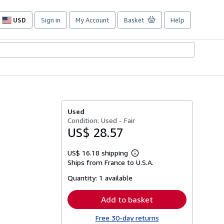
USD
Sign in
My Account
Basket
Help
Site
shopping
preferences
Used
Condition: Used - Fair
US$ 28.57
US$ 16.18 shipping
Learn
Ships from France to U.S.A.
more
about
Quantity:
1 available
shipping
rates
Add to basket
Free 30-day returns