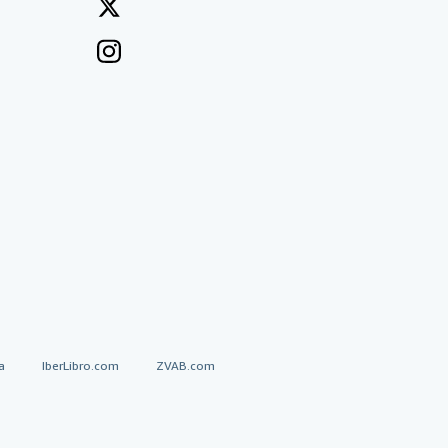
a
IberLibro.com
ZVAB.com