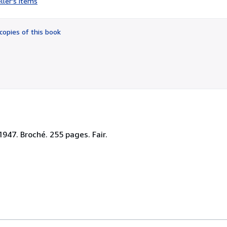
ller's items
5
out
of
copies of this book
5
stars
1947. Broché. 255 pages. Fair.