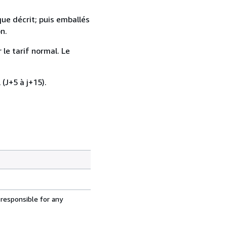
que décrit; puis emballés
n.
 le tarif normal. Le
 (J+5 à j+15).
 responsible for any