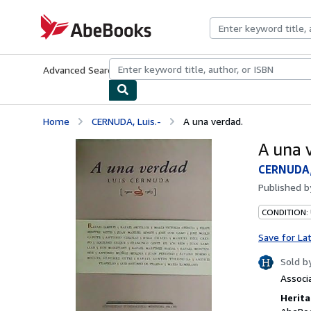
Skip to main content
AbeBooks.com
Advanced Search
Browse Collections
Rare Books
Art & Collecti
Home
CERNUDA, Luis.-
A una verdad.
A una 
CERNUDA, 
Published 
CONDITION:
Save for La
Sold b
Associ
Herita