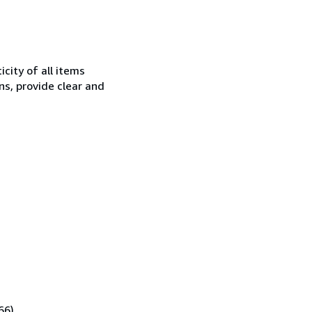
city of all items
ns, provide clear and
66).