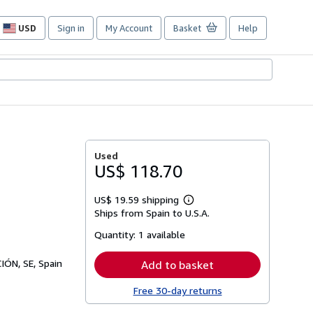
USD
Sign in
My Account
Basket
Help
Site
shopping
preferences
Used
US$ 118.70
US$ 19.59 shipping
Learn
Ships from Spain to U.S.A.
more
about
Quantity:
1 available
shipping
rates
ÓN, SE, Spain
Add to basket
Free 30-day returns