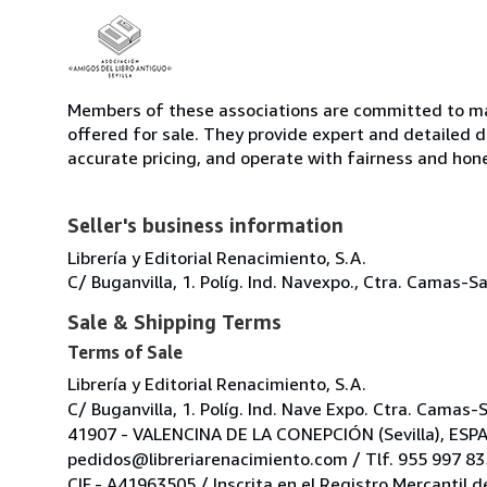
Members of these associations are committed to mai
offered for sale. They provide expert and detailed de
accurate pricing, and operate with fairness and hon
Seller's business information
Librería y Editorial Renacimiento, S.A.
C/ Buganvilla, 1. Políg. Ind. Navexpo., Ctra. Camas
Sale & Shipping Terms
Terms of Sale
Librería y Editorial Renacimiento, S.A.
C/ Buganvilla, 1. Políg. Ind. Nave Expo. Ctra. Camas-
41907 - VALENCINA DE LA CONEPCIÓN (Sevilla), ESP
pedidos@libreriarenacimiento.com / Tlf. 955 997 835
CIF.- A41963505 / Inscrita en el Registro Mercantil d