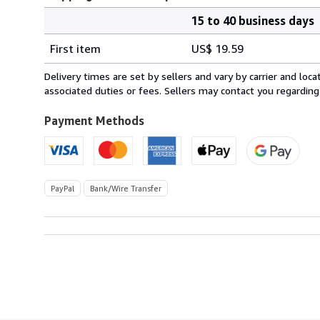
15 to 40 business days
Order
Shipping
quantity
First item
US$ 19.59
rates
from
Delivery times are set by sellers and vary by carrier and lo
Spain
associated duties or fees. Sellers may contact you regarding
to
U.S.A.
Payment Methods
PayPal
Bank/Wire Transfer