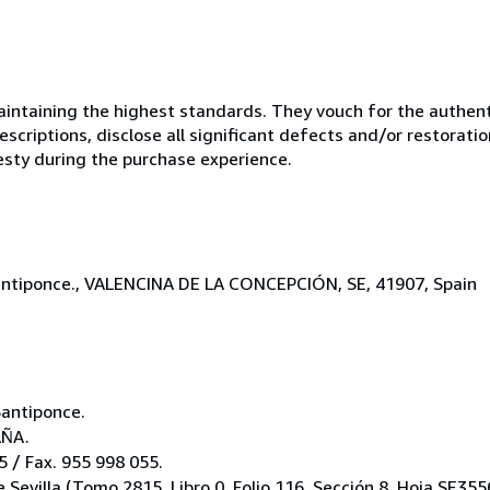
ntaining the highest standards. They vouch for the authenti
scriptions, disclose all significant defects and/or restoratio
esty during the purchase experience.
-Santiponce., VALENCINA DE LA CONCEPCIÓN, SE, 41907, Spain
Santiponce.
AÑA.
 / Fax. 955 998 055.
e Sevilla (Tomo 2815, Libro 0, Folio 116, Sección 8, Hoja SE355