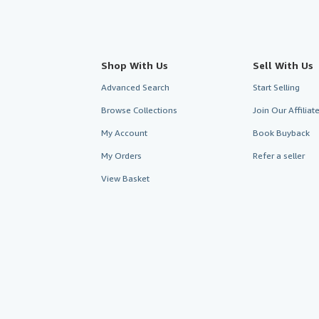
Shop With Us
Sell With Us
Advanced Search
Start Selling
Browse Collections
Join Our Affilia
My Account
Book Buyback
My Orders
Refer a seller
View Basket