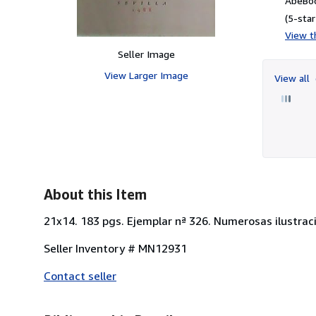
AbeBoo
(5-star
View th
Seller Image
View Larger Image
View all
About this Item
21x14. 183 pgs. Ejemplar nª 326. Numerosas ilustrac
Seller Inventory # MN12931
Contact seller