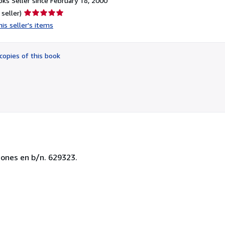
ks Seller since February 18, 2000
Seller
 seller)
rating
is seller's items
5
out
of
copies of this book
5
stars
iones en b/n. 629323.