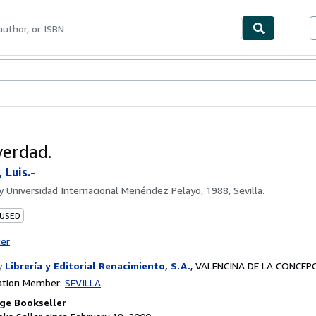
bles
Textbooks
Sellers
Start Selling
verdad.
Luis.-
by
Universidad Internacional Menéndez Pelayo, 1988, Sevilla.
 USED
ter
y
Librería y Editorial Renacimiento, S.A.
,
VALENCINA DE LA CONCEPCI
ation Member:
SEVILLA
ge Bookseller