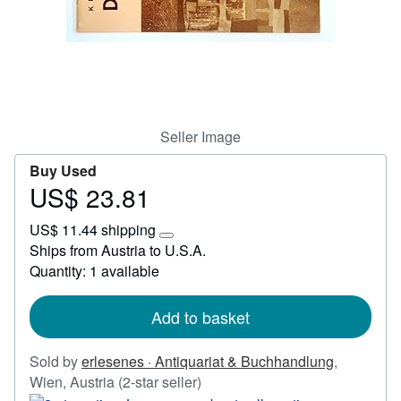
Start Selling
Help
CLOSE
Seller Image
Buy Used
US$ 23.81
Price
US$
US$ 11.44 shipping
23.81
Learn
Ships from Austria to U.S.A.
more
Quantity: 1 available
about
shipping
rates
Add to basket
Sold by
erlesenes · Antiquariat & Buchhandlung
,
Seller
Wien, Austria
(2-star seller)