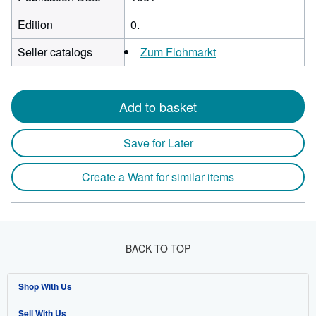
Edition
0.
Seller catalogs
Zum Flohmarkt
Add to basket
Save for Later
Create a Want for similar items
BACK TO TOP
Shop With Us
Sell With Us
Advanced Search