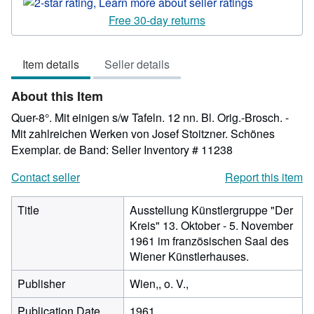
rating
2
Free 30-day returns
out
of
Item details
Seller details
5
stars
About this Item
Quer-8°. Mit einigen s/w Tafeln. 12 nn. Bl. Orig.-Brosch. -
Mit zahlreichen Werken von Josef Stoitzner. Schönes
Exemplar. de Band:
Seller Inventory # 11238
Contact seller
Report this item
Title
Ausstellung Künstlergruppe "Der
Kreis" 13. Oktober - 5. November
1961 im französischen Saal des
Wiener Künstlerhauses.
Publisher
Wien,, o. V.,
Publication Date
1961