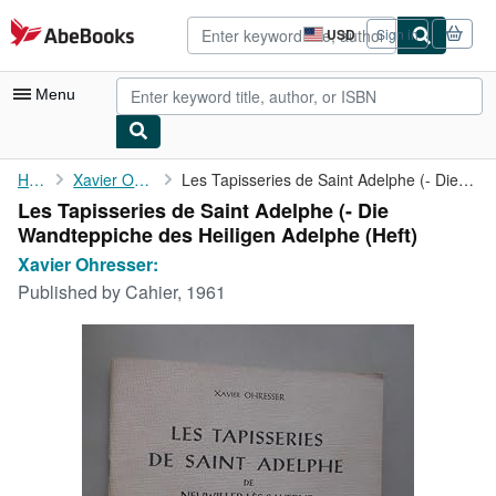
Skip to main content
AbeBooks.com
USD
Sign in
Site
shopping
preferences
Menu
My Account
Home
Xavier Ohresser:
Les Tapisseries de Saint Adelphe (- Die Wandteppiche des ...
Les Tapisseries de Saint Adelphe (- Die
My Purchases
Wandteppiche des Heiligen Adelphe (Heft)
Advanced Search
Xavier Ohresser:
Published by
Cahier, 1961
Browse Collections
Rare Books
Art & Collectibles
Textbooks
Sellers
Start Selling