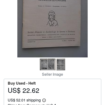
Help
CLOSE
Seller Image
Buy Used -
Heft
US$ 22.62
Price
US$
US$ 52.01 shipping
22.62
Learn