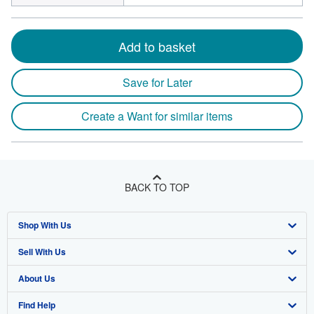
Add to basket
Save for Later
Create a Want for similar items
BACK TO TOP
Shop With Us
Sell With Us
Advanced Search
About Us
Browse Collections
Start Selling
Find Help
My Account
Join Our Affiliate Program
About AbeBooks