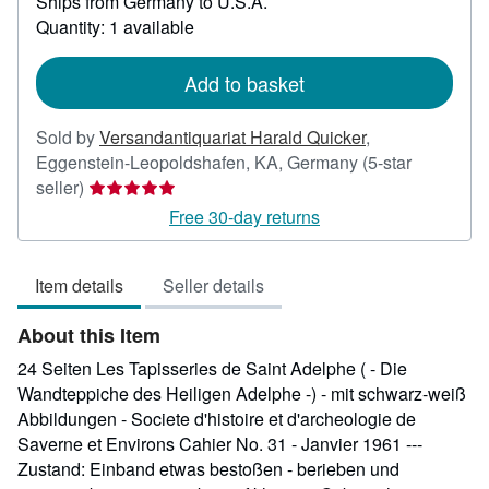
Ships from Germany to U.S.A.
more
about
Quantity: 1 available
shipping
rates
Add to basket
Sold by
Versandantiquariat Harald Quicker
,
Eggenstein-Leopoldshafen, KA, Germany
(5-star
Seller
seller)
rating
Free 30-day returns
5
out
Item details
Seller details
of
5
About this Item
stars
24 Seiten Les Tapisseries de Saint Adelphe ( - Die
Wandteppiche des Heiligen Adelphe -) - mit schwarz-weiß
Abbildungen - Societe d'histoire et d'archeologie de
Saverne et Environs Cahier No. 31 - Janvier 1961 ---
Zustand: Einband etwas bestoßen - berieben und