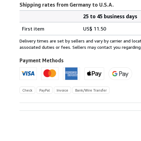
Shipping rates from Germany to U.S.A.
25 to 45 business days
Order
Shipping
quantity
First item
US$ 11.50
rates
from
Delivery times are set by sellers and vary by carrier and lo
Germany
associated duties or fees. Sellers may contact you regarding
to
U.S.A.
Payment Methods
Check
PayPal
Invoice
Bank/Wire Transfer