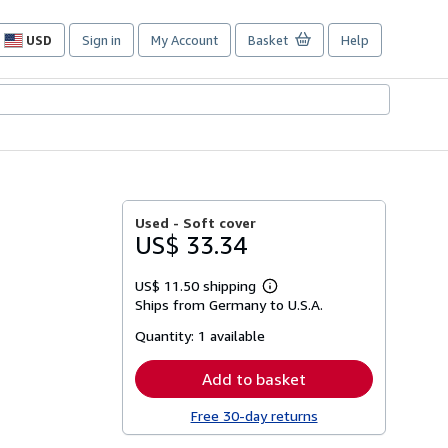
USD
Sign in
My Account
Basket
Help
Site
shopping
preferences
Used -
Soft cover
US$ 33.34
US$ 11.50 shipping
Learn
Ships from Germany to U.S.A.
more
about
Quantity:
1 available
shipping
rates
Add to basket
Free 30-day returns