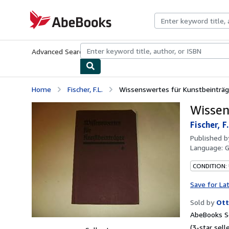
Skip to main content
AbeBooks.com
Advanced Search
Browse Collections
Rare Books
Art & Collecti
Home
Fischer, F.L.
Wissenswertes für Kunstbeinträg
Wissen
Fischer, F.
Published 
Language:
CONDITION:
Save for La
Sold by
Ott
AbeBooks Se
(3-star selle