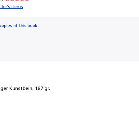
rating
ller's items
3
out
of
copies of this book
5
stars
inger Kunstbein. 187 gr.