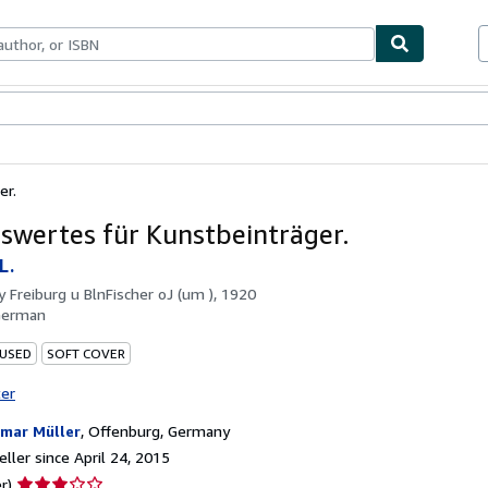
bles
Textbooks
Sellers
Start Selling
er.
swertes für Kunstbeinträger.
L.
by
Freiburg u BlnFischer oJ (um ), 1920
German
 USED
SOFT COVER
ter
mar Müller
,
Offenburg, Germany
ller since April 24, 2015
Seller
r)