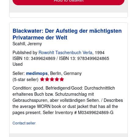
Blackwater: Der Aufstieg der mächtigsten
Privatarmee der Welt
Scahill, Jeremy
Published by
Rowohlt Taschenbuch Verla
, 1994
ISBN 10: 3499624869
/
ISBN 13: 9783499624865
Used
Seller:
medimops
, Berlin, Germany
Seller
(5-star seller)
rating
Condition: good. Befriedigend/Good: Durchschnittlich
5
erhaltenes Buch bzw. Schutzumschlag mit
out
Gebrauchsspuren, aber vollständigen Seiten. / Describes
of
the average WORN book or dust jacket that has all the
5
pages present.
Seller Inventory # M03499624869-G
stars
Contact seller