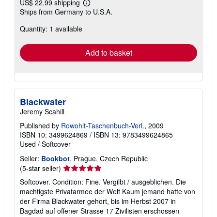
US$ 22.99 shipping
Learn
Ships from Germany to U.S.A.
more
about
Quantity: 1 available
shipping
rates
Add to basket
Blackwater
Jeremy Scahill
Published by
Rowohlt-Taschenbuch-Verl.
, 2009
ISBN 10: 3499624869
/
ISBN 13: 9783499624865
Used
/
Softcover
Seller:
Bookbot
, Prague, Czech Republic
Seller
(5-star seller)
rating
Softcover. Condition: Fine. Vergilbt / ausgeblichen. Die
5
machtigste Privatarmee der Welt Kaum jemand hatte von
out
der Firma Blackwater gehort, bis im Herbst 2007 in
of
Bagdad auf offener Strasse 17 Zivilisten erschossen
5