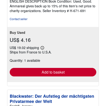
ENGLISH DESCRIPTION Book Condition: Used, Good.
of
Ammareal gives back up to 15% of this item's net price to
5
charity organizations.
Seller Inventory # H-671-691
stars
Contact seller
Buy Used
US$ 4.16
US$ 19.02 shipping
Learn
Ships from France to U.S.A.
more
about
Quantity: 1 available
shipping
rates
Add to basket
Blackwater: Der Aufstieg der mächtigsten
Privatarmee der Welt
Scahill, Jeremy