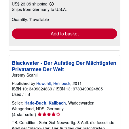
US$ 23.05 shipping
Learn
Ships from Germany to U.S.A.
more
about
Quantity: 7 available
shipping
rates
Add to basket
Blackwater - Der Aufstieg Der Mächtigsten
Privatarmee Der Welt
Jeremy Scahill
Published by
Rowohlt, Reinbeck
, 2011
ISBN 10: 3499624869
/
ISBN 13: 9783499624865
Used
/
TB
Seller:
Harle-Buch, Kallbach
, Waddewarden
Wangerland, NDS, Germany
Seller
(4-star seller)
rating
TB. Condition: Sehr Gut-Neuwertig. 3 Aufl. die fesselnde
4
Welt der "Blackwater: Der Aufstieg der mächtigsten