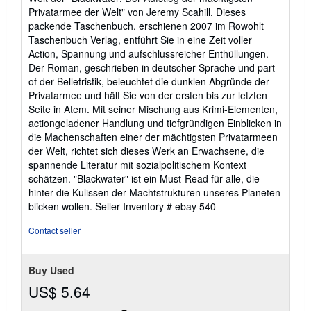
out
Privatarmee der Welt" von Jeremy Scahill. Dieses
of
packende Taschenbuch, erschienen 2007 im Rowohlt
5
Taschenbuch Verlag, entführt Sie in eine Zeit voller
stars
Action, Spannung und aufschlussreicher Enthüllungen.
Der Roman, geschrieben in deutscher Sprache und part
of der Belletristik, beleuchtet die dunklen Abgründe der
Privatarmee und hält Sie von der ersten bis zur letzten
Seite in Atem. Mit seiner Mischung aus Krimi-Elementen,
actiongeladener Handlung und tiefgründigen Einblicken in
die Machenschaften einer der mächtigsten Privatarmeen
der Welt, richtet sich dieses Werk an Erwachsene, die
spannende Literatur mit sozialpolitischem Kontext
schätzen. "Blackwater" ist ein Must-Read für alle, die
hinter die Kulissen der Machtstrukturen unseres Planeten
blicken wollen.
Seller Inventory # ebay 540
Contact seller
Buy Used
US$ 5.64