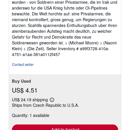
wurden - von Soldnern einer Privatarmee, die im Irak und
stars
anderswo fur die USA Krieg fuhrte oder Ol-Pipelines
bewachte. Die Welt horchte auf: eine Privatarmee, die
niemand kontrolliert, gross genug, um Regierungen zu
sturzen. Scahills spannendes Enthullungsbuch uber ihren
atemberaubenden Aufstieg macht deutlich, zu welcher
Gefahr fur Recht und Demokratie das neue
Soldnerwesen geworden ist. > (Michael Moore) > (Naomi
Klein) > (Die Zeit).
Seller Inventory # a99f3728-410a-
4751-a1aa-381a0112f457
Contact seller
Buy Used
US$ 4.51
US$ 24.19 shipping
Learn
Ships from Czech Republic to U.S.A.
more
about
Quantity: 1 available
shipping
rates
Add to basket