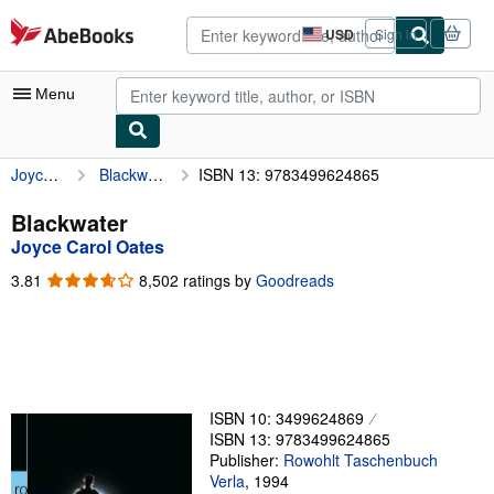
Skip to main content
AbeBooks.com
USD
Sign in
Site
shopping
preferences
Menu
Joyce Carol Oates
Blackwater
ISBN 13: 9783499624865
My Account
My Purchases
Blackwater
Joyce Carol Oates
Advanced Search
3.81
3.81
8,502 ratings by
Goodreads
Browse Collections
out
of
Rare Books
5
stars
Art & Collectibles
Textbooks
ISBN 10: 3499624869
ISBN 13: 9783499624865
Sellers
Publisher:
Rowohlt Taschenbuch
Verla
,
1994
Start Selling