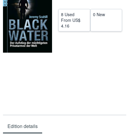
Help
8 Used
0 New
CLOSE
From
US$
4.16
Edition details