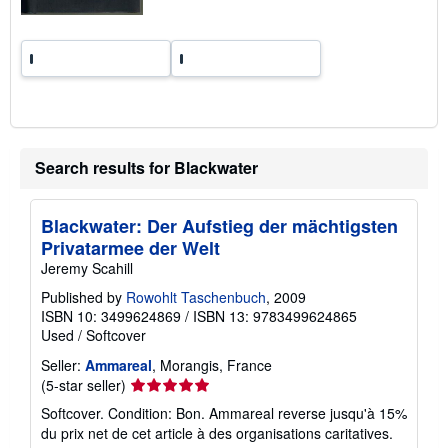
Search results for Blackwater
Blackwater: Der Aufstieg der mächtigsten
Privatarmee der Welt
Jeremy Scahill
Published by
Rowohlt Taschenbuch
, 2009
ISBN 10: 3499624869
/
ISBN 13: 9783499624865
Used
/
Softcover
Seller:
Ammareal
, Morangis, France
Seller
(5-star seller)
rating
Softcover. Condition: Bon. Ammareal reverse jusqu'à 15%
5
du prix net de cet article à des organisations caritatives.
out