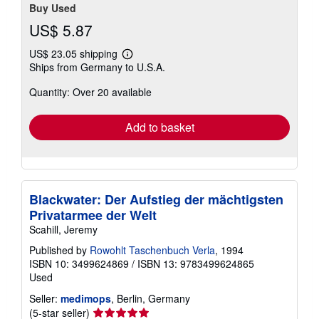
Buy Used
US$ 5.87
US$ 23.05 shipping
Learn
Ships from Germany to U.S.A.
more
about
Quantity: Over 20 available
shipping
rates
Add to basket
Blackwater: Der Aufstieg der mächtigsten
Privatarmee der Welt
Scahill, Jeremy
Published by
Rowohlt Taschenbuch Verla
, 1994
ISBN 10: 3499624869
/
ISBN 13: 9783499624865
Used
Seller:
medimops
, Berlin, Germany
Seller
(5-star seller)