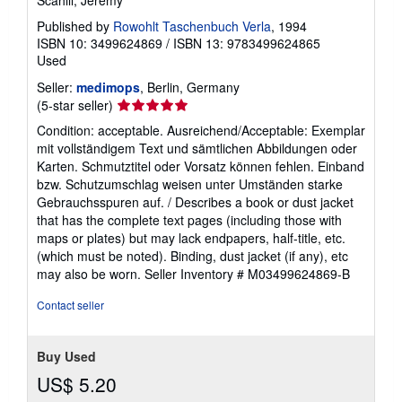
Published by
Rowohlt Taschenbuch Verla
, 1994
ISBN 10: 3499624869
/
ISBN 13: 9783499624865
Used
Seller:
medimops
, Berlin, Germany
Seller
(5-star seller)
rating
Condition: acceptable. Ausreichend/Acceptable: Exemplar
5
mit vollständigem Text und sämtlichen Abbildungen oder
out
Karten. Schmutztitel oder Vorsatz können fehlen. Einband
of
bzw. Schutzumschlag weisen unter Umständen starke
5
Gebrauchsspuren auf. / Describes a book or dust jacket
stars
that has the complete text pages (including those with
maps or plates) but may lack endpapers, half-title, etc.
(which must be noted). Binding, dust jacket (if any), etc
may also be worn.
Seller Inventory # M03499624869-B
Contact seller
Buy Used
US$ 5.20