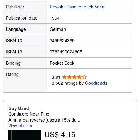
Publisher
Rowohlt Taschenbuch Verla
Publication date
1994
Language
German
ISBN 10
3499624869
ISBN 13
9783499624865
Binding
Pocket Book
Rating
3
3.81
.
8,502 ratings by
Goodreads
8
1
o
u
Buy Used
t
Condition: Near Fine
o
Ammareal reverse jusqu'à 15% du...
f
View this item
5
US$ 4.16
s