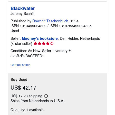
Blackwater
Jeremy Scahill
Published by
Rowohlt Taschenbuch
, 1994
ISBN 10: 3499624869
/
ISBN 13: 9783499624865
Used
Seller:
Mooney's bookstore
, Den Helder, Netherlands
Seller
(4-star seller)
rating
Condition: As New.
Seller Inventory #
4
326B7B2BACFBED1
out
of
Contact seller
5
stars
Buy Used
US$ 42.17
US$ 17.23 shipping
Learn
Ships from Netherlands to U.S.A.
more
about
Quantity: 1 available
shipping
rates