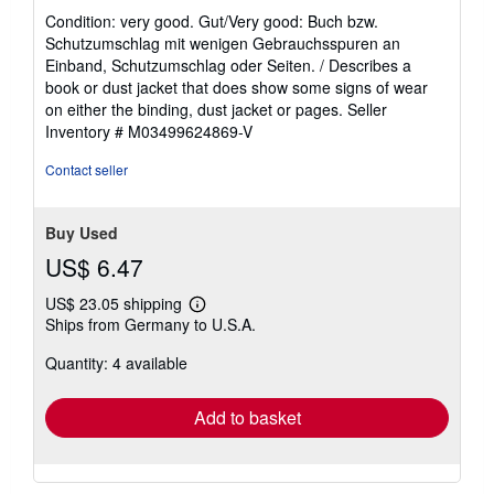
rating
Condition: very good. Gut/Very good: Buch bzw.
5
Schutzumschlag mit wenigen Gebrauchsspuren an
out
Einband, Schutzumschlag oder Seiten. / Describes a
of
book or dust jacket that does show some signs of wear
5
on either the binding, dust jacket or pages.
Seller
stars
Inventory # M03499624869-V
Contact seller
Buy Used
US$ 6.47
US$ 23.05 shipping
Learn
Ships from Germany to U.S.A.
more
about
Quantity: 4 available
shipping
rates
Add to basket