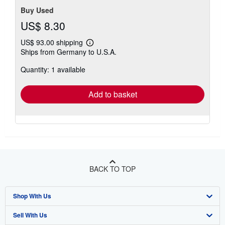
Buy Used
US$ 8.30
US$ 93.00 shipping
Learn
Ships from Germany to U.S.A.
more
about
Quantity: 1 available
shipping
rates
Add to basket
BACK TO TOP
Shop With Us
Sell With Us
Advanced Search