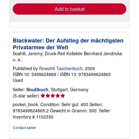
Add to basket
Blackwater: Der Aufstieg der mächtigsten
Privatarmee der Welt
Scahill, Jeremy, Druck-Reif Kollektiv Bernhard Jendricke
u. a.:
Published by
Rowohlt Taschenbuch
, 2009
ISBN 10: 3499624869
/
ISBN 13: 9783499624865
Used
Seller:
Studibuch
, Stuttgart, Germany
Seller
(5-star seller)
rating
pocket_book. Condition: Sehr gut. 400 Seiten;
5
9783499624865.2 Gewicht in Gramm: 500.
Seller
out
Inventory # 1102330
of
5
Contact seller
stars