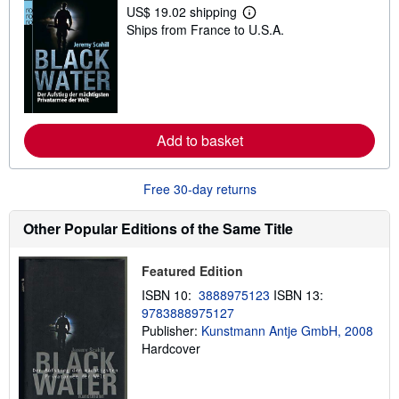
t
US$ 19.02 shipping
L
a
Ships from France to U.S.A.
e
r
a
s
r
n
m
o
r
e
Add to basket
a
b
o
u
Free 30-day returns
t
s
h
Other Popular Editions of the Same Title
i
p
p
Featured Edition
i
n
ISBN 10:
3888975123
ISBN 13:
g
9783888975127
r
a
Publisher:
Kunstmann Antje GmbH, 2008
t
Hardcover
e
s