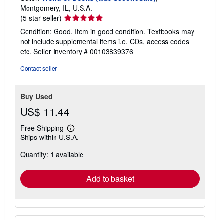
Montgomery, IL, U.S.A.
Seller
(5-star seller)
rating
Condition: Good. Item in good condition. Textbooks may
5
not include supplemental items i.e. CDs, access codes
out
etc.
Seller Inventory # 00103839376
of
5
Contact seller
stars
Buy Used
US$ 11.44
Free Shipping
Learn
Ships within U.S.A.
more
about
Quantity: 1 available
shipping
rates
Add to basket