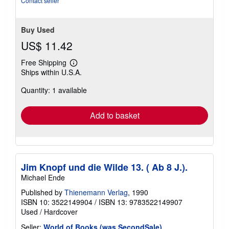
Contact seller
Buy Used
US$ 11.42
Free Shipping
Learn
Ships within U.S.A.
more
about
Quantity: 1 available
shipping
rates
Add to basket
Jim Knopf und die Wilde 13. ( Ab 8 J.).
Michael Ende
Published by
Thienemann Verlag
, 1990
ISBN 10: 3522149904
/
ISBN 13: 9783522149907
Used
/
Hardcover
Seller:
World of Books (was SecondSale)
,