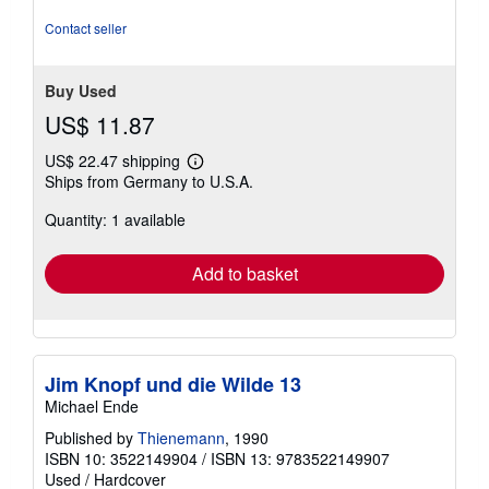
5
stars
Contact seller
Buy Used
US$ 11.87
US$ 22.47 shipping
Learn
Ships from Germany to U.S.A.
more
about
Quantity: 1 available
shipping
rates
Add to basket
Jim Knopf und die Wilde 13
Michael Ende
Published by
Thienemann
, 1990
ISBN 10: 3522149904
/
ISBN 13: 9783522149907
Used
/
Hardcover