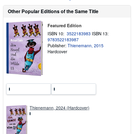
u
t
s
Other Popular Editions of the Same Title
h
i
p
Featured Edition
p
i
ISBN 10:
3522183983
ISBN 13:
n
9783522183987
g
Publisher:
Thienemann, 2015
r
a
Hardcover
t
e
s
Thienemann, 2024 (Hardcover)