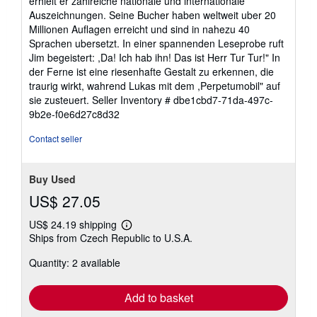
erhielt er zahlreiche nationale und internationale
Auszeichnungen. Seine Bucher haben weltweit uber 20
Millionen Auflagen erreicht und sind in nahezu 40
Sprachen ubersetzt. In einer spannenden Leseprobe ruft
Jim begeistert: ,Da! Ich hab ihn! Das ist Herr Tur Tur!" In
der Ferne ist eine riesenhafte Gestalt zu erkennen, die
traurig wirkt, wahrend Lukas mit dem ,Perpetumobil" auf
sie zusteuert.
Seller Inventory # dbe1cbd7-71da-497c-
9b2e-f0e6d27c8d32
Contact seller
Buy Used
US$ 27.05
US$ 24.19 shipping
Learn
Ships from Czech Republic to U.S.A.
more
about
Quantity: 2 available
shipping
rates
Add to basket