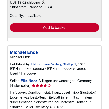
US$ 19.02 shipping
Learn
Ships from France to U.S.A.
more
about
Quantity: 1 available
shipping
rates
Add to basket
Michael Ende
Michael Ende
Published by
Thienemann Verlag, Stuttgart
, 1990
ISBN 10: 3522149904
/
ISBN 13: 9783522149907
Used
/
Hardcover
Seller:
Elke Noce
, Villingen-schwenningen, Germany
Seller
(4-star seller)
rating
Hardcover. Condition: Gut. Franz Josef Tripp (illustrator).
4
Ecken etwas bestoßen, Titelblatt innen mit schmalem
out
durchsichtigen Klebestreifen neu befestigt, sonst gut
of
erhalten.
Seller Inventory # 001029