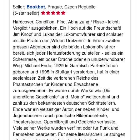
Seller:
Bookbot
, Prague, Czech Republic
Seller
(5-star seller)
rating
Hardcover. Condition: Fine. Abnutzung / Risse - leicht;
5
Vergilbt / ausgeblichen. Ein Hoch auf die Freundschaft!
out
Jim Knopf und Lukas der Lokomotivfuhrer sind schlauer
of
als die Piraten der ,Wilden Dreizehn". In ihrem zweiten
5
grossen Abenteuer sind die beiden Lokomotivfuhrer
stars
bereit, sich jeder Herausforderung zu stellen - sei es ein
Scheinriese, ein boser Drache oder ein unuberwindbarer
Weg. Michael Ende, 1929 in Garmisch-Partenkirchen
geboren und 1995 in Stuttgart verstorben, hat in einer
seelenlosen Zeit die verlorenen Reiche des
Phantastischen fur Kinder und Erwachsene
zuruckgewonnen. Er wurde durch Werke wie ,Die
unendliche Geschichte" und ,Momo" weltberuhmt und
zahlt zu den bekanntesten deutschen Schriftstellern.
Ende war ein vielseitiger Autor, der neben Kinder- und
Jugendbuchern auch poetische Bilderbuchtexte,
Theaterstucke, Opernlibretti und Gedichte verfasste.
Viele seiner Werke wurden verfilmt oder fur Funk und
Fernsehen bearbeitet. Fur seine literarischen Leistungen