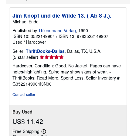
Jim Knopf und die Wilde 13. ( Ab 8 J.).
Michael Ende
Published by
Thienemann Verlag
, 1990
ISBN 10: 3522149904
/
ISBN 13: 9783522149907
Used
/
Hardcover
Seller:
ThriftBooks-Dallas
, Dallas, TX, U.S.A.
Seller
(5-star seller)
rating
Hardcover. Condition: Good. No Jacket. Pages can have
5
notes/highlighting. Spine may show signs of wear. ~
out
ThriftBooks: Read More, Spend Less.
Seller Inventory #
of
G3522149904I3N00
5
stars
Contact seller
Buy Used
US$ 11.42
Free Shipping
Learn