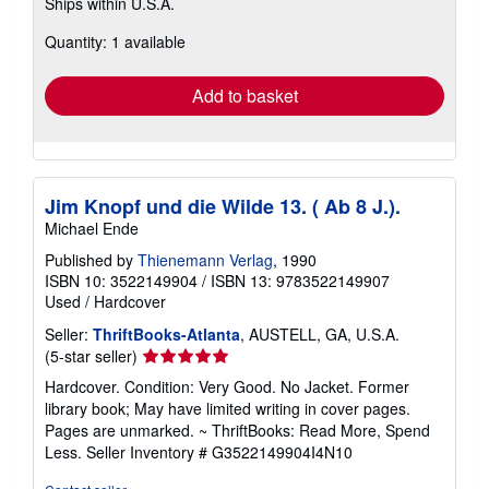
Ships within U.S.A.
more
about
Quantity: 1 available
shipping
rates
Add to basket
Jim Knopf und die Wilde 13. ( Ab 8 J.).
Michael Ende
Published by
Thienemann Verlag
, 1990
ISBN 10: 3522149904
/
ISBN 13: 9783522149907
Used
/
Hardcover
Seller:
ThriftBooks-Atlanta
, AUSTELL, GA, U.S.A.
Seller
(5-star seller)
rating
Hardcover. Condition: Very Good. No Jacket. Former
5
library book; May have limited writing in cover pages.
out
Pages are unmarked. ~ ThriftBooks: Read More, Spend
of
Less.
Seller Inventory # G3522149904I4N10
5
stars