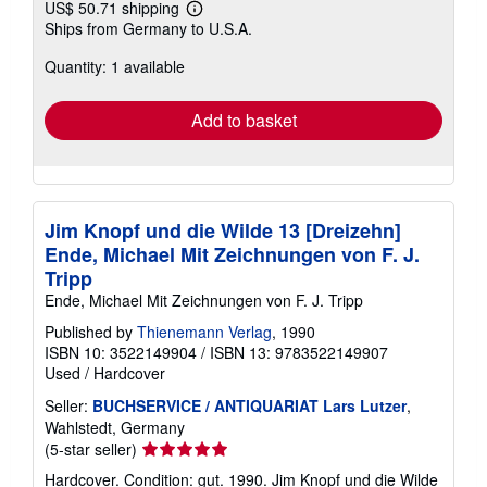
US$ 50.71 shipping
Learn
Ships from Germany to U.S.A.
more
about
Quantity: 1 available
shipping
rates
Add to basket
Jim Knopf und die Wilde 13 [Dreizehn]
Ende, Michael Mit Zeichnungen von F. J.
Tripp
Ende, Michael Mit Zeichnungen von F. J. Tripp
Published by
Thienemann Verlag
, 1990
ISBN 10: 3522149904
/
ISBN 13: 9783522149907
Used
/
Hardcover
Seller:
BUCHSERVICE / ANTIQUARIAT Lars Lutzer
,
Wahlstedt, Germany
Seller
(5-star seller)
rating
Hardcover. Condition: gut. 1990. Jim Knopf und die Wilde