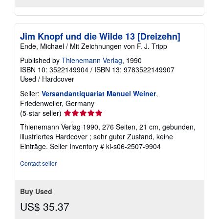
Jim Knopf und die Wilde 13 [Dreizehn]
Ende, Michael / Mit Zeichnungen von F. J. Tripp
Published by
Thienemann Verlag
, 1990
ISBN 10: 3522149904
/
ISBN 13: 9783522149907
Used
/
Hardcover
Seller:
Versandantiquariat Manuel Weiner
,
Friedenweiler, Germany
Seller
(5-star seller)
rating
Thienemann Verlag 1990, 276 Seiten, 21 cm, gebunden,
5
illustriertes Hardcover ; sehr guter Zustand, keine
out
Einträge.
Seller Inventory # ki-s06-2507-9904
of
5
Contact seller
stars
Buy Used
US$ 35.37