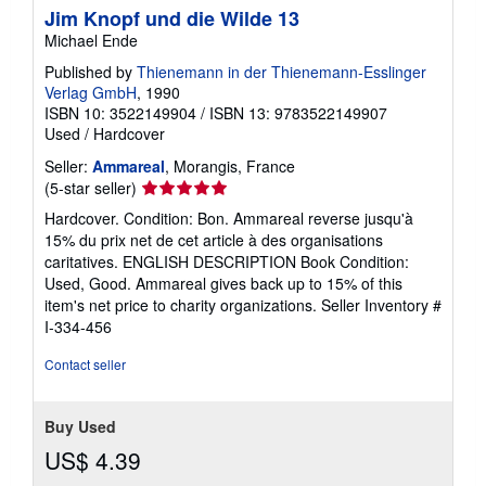
Jim Knopf und die Wilde 13
Michael Ende
Published by
Thienemann in der Thienemann-Esslinger
Verlag GmbH
, 1990
ISBN 10: 3522149904
/
ISBN 13: 9783522149907
Used
/
Hardcover
Seller:
Ammareal
, Morangis, France
Seller
(5-star seller)
rating
Hardcover. Condition: Bon. Ammareal reverse jusqu'à
5
15% du prix net de cet article à des organisations
out
caritatives. ENGLISH DESCRIPTION Book Condition:
of
Used, Good. Ammareal gives back up to 15% of this
5
item's net price to charity organizations.
Seller Inventory #
stars
I-334-456
Contact seller
Buy Used
US$ 4.39