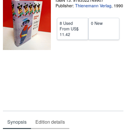
ISBN 13: 9783522149907
Publisher:
Thienemann Verlag
,
1990
Help
CLOSE
8 Used
0 New
From
US$
11.42
Synopsis
Edition details