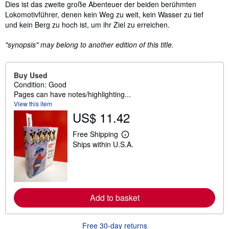
Synopsis
Dies ist das zweite große Abenteuer der beiden berühmten
Lokomotivführer, denen kein Weg zu weit, kein Wasser zu tief
und kein Berg zu hoch ist, um ihr Ziel zu erreichen.
"synopsis" may belong to another edition of this title.
Buy Used
Condition: Good
Pages can have notes/highlighting...
View this item
US$ 11.42
Free Shipping
L
Ships within U.S.A.
e
a
r
n
m
o
r
Add to basket
e
a
b
o
Free 30-day returns