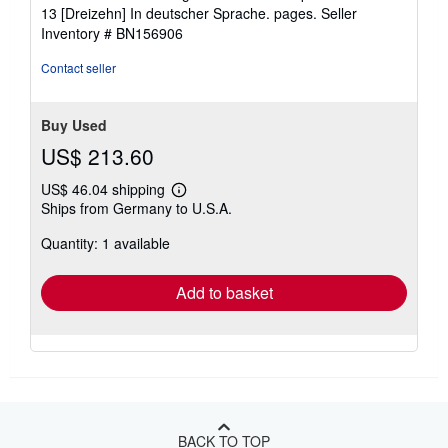
5
13 [Dreizehn] In deutscher Sprache. pages.
Seller
out
Inventory # BN156906
of
5
Contact seller
stars
Buy Used
US$ 213.60
US$ 46.04 shipping
Learn
Ships from Germany to U.S.A.
more
about
Quantity: 1 available
shipping
rates
Add to basket
BACK TO TOP