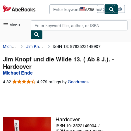
Skip to main content
AbeBooks.com
USD
Sign in
Site
shopping
preferences
Menu
Michael Ende
Jim Knopf und die Wilde 13. ( Ab 8 J.).
ISBN 13: 9783522149907
My Account
My Purchases
Jim Knopf und die Wilde 13. ( Ab 8 J.). -
Hardcover
Advanced Search
Michael Ende
Browse Collections
4.32
4.32
4,279 ratings by
Goodreads
out
Rare Books
of
5
Art & Collectibles
stars
Textbooks
Hardcover
Sellers
ISBN 10: 3522149904
Start Selling