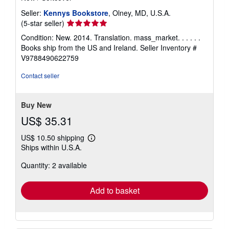
Seller:
Kennys Bookstore
, Olney, MD, U.S.A.
Seller
(5-star seller)
rating
Condition: New. 2014. Translation. mass_market. . . . . .
5
Books ship from the US and Ireland.
Seller Inventory #
out
V9788490622759
of
5
Contact seller
stars
Buy New
US$ 35.31
US$ 10.50 shipping
Learn
Ships within U.S.A.
more
about
Quantity: 2 available
shipping
rates
Add to basket