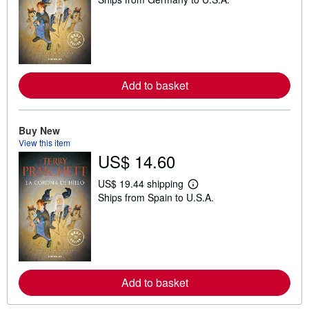
e
a
r
n
m
o
r
e
Add to basket
a
b
o
u
t
Buy New
s
View this item
h
US$ 14.60
i
p
p
US$ 19.44 shipping
i
L
Ships from Spain to U.S.A.
n
e
g
a
r
r
a
n
t
m
e
o
s
r
e
Add to basket
a
b
o