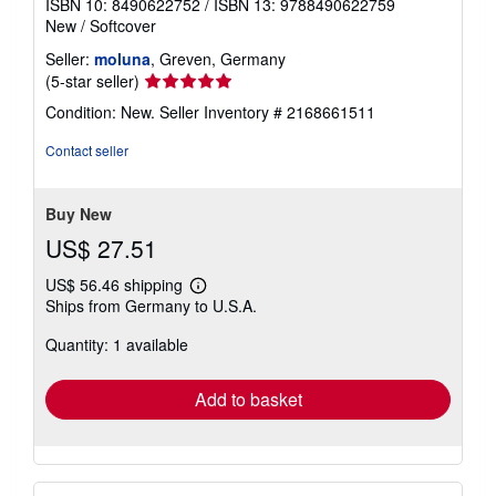
ISBN 10: 8490622752
/
ISBN 13: 9788490622759
New
/
Softcover
Seller:
moluna
, Greven, Germany
Seller
(5-star seller)
rating
Condition: New.
Seller Inventory # 2168661511
5
out
Contact seller
of
5
stars
Buy New
US$ 27.51
US$ 56.46 shipping
Learn
Ships from Germany to U.S.A.
more
about
Quantity: 1 available
shipping
rates
Add to basket