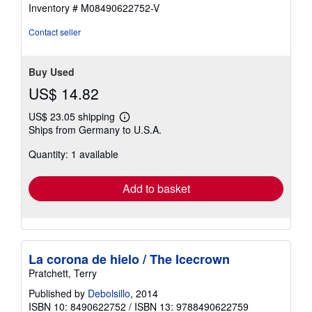
stars
Inventory # M08490622752-V
Contact seller
Buy Used
US$ 14.82
US$ 23.05 shipping
Learn
Ships from Germany to U.S.A.
more
about
Quantity: 1 available
shipping
rates
Add to basket
La corona de hielo / The Icecrown
Pratchett, Terry
Published by
Debolsillo
, 2014
ISBN 10: 8490622752
/
ISBN 13: 9788490622759