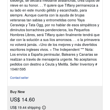
icebergs, se declara mediante avalanchas, crea copos de
stars
nieve en su honor. . . Y quiere que Tiffany permanezca a
su lado en este mundo gélido y escarchado, para
siempre. Aunque cuenta con la ayuda de brujas
veteranas tan sabias y entrometidas como Yaya
Ceravieja y Tata Ogg, por no hablar de esos simpáticos y
diminutos borrachines pendencieros, los Pequeños
Hombres Libres, será Tiffany quien finalmente tendrá que
dar con la solución a sus líos amorosos. . . o la primavera
no volverá jamás. «Uno de los mejores y más divertidos
escritores ingleses vivos. » The Independent *** Nota:
Los envíos a España peninsular, Baleares y Canarias se
realizan a través de mensajería urgente. No aceptamos
pedidos con destino a Ceuta y Melilla.
Seller Inventory #
10461595
Contact seller
Buy New
US$ 14.60
US$ 19.44 shipping
Learn