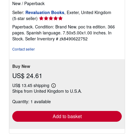
New
/
Paperback
Seller:
Revaluation Books
, Exeter, United Kingdom
Seller
(5-star seller)
rating
Paperback. Condition: Brand New. poc tra edition. 366
5
pages. Spanish language. 7.50x5.00x1.00 inches. In
out
Stock.
Seller Inventory # zk8490622752
of
5
Contact seller
stars
Buy New
US$ 24.61
US$ 13.45 shipping
Learn
Ships from United Kingdom to U.S.A.
more
about
Quantity: 1 available
shipping
rates
Add to basket