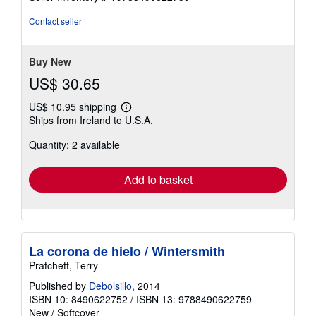
out
of
Contact seller
5
stars
Buy New
US$ 30.65
US$ 10.95 shipping
Learn
Ships from Ireland to U.S.A.
more
about
Quantity: 2 available
shipping
rates
Add to basket
La corona de hielo / Wintersmith
Pratchett, Terry
Published by
Debolsillo
, 2014
ISBN 10: 8490622752
/
ISBN 13: 9788490622759
New
/
Softcover