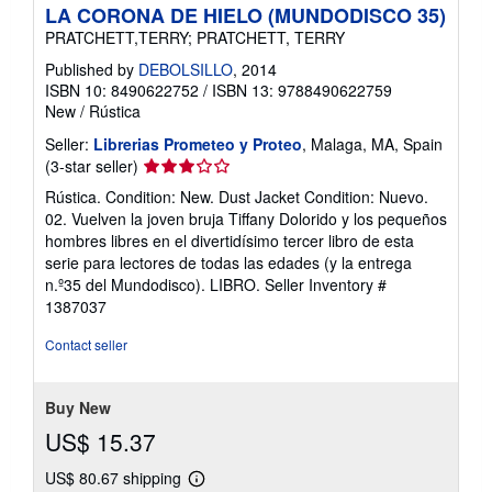
LA CORONA DE HIELO (MUNDODISCO 35)
PRATCHETT,TERRY; PRATCHETT, TERRY
Published by
DEBOLSILLO
, 2014
ISBN 10: 8490622752
/
ISBN 13: 9788490622759
New
/
Rústica
Seller:
Librerias Prometeo y Proteo
, Malaga, MA, Spain
Seller
(3-star seller)
rating
Rústica. Condition: New. Dust Jacket Condition: Nuevo.
3
02. Vuelven la joven bruja Tiffany Dolorido y los pequeños
out
hombres libres en el divertidísimo tercer libro de esta
of
serie para lectores de todas las edades (y la entrega
5
n.º35 del Mundodisco). LIBRO.
Seller Inventory #
stars
1387037
Contact seller
Buy New
US$ 15.37
US$ 80.67 shipping
Learn