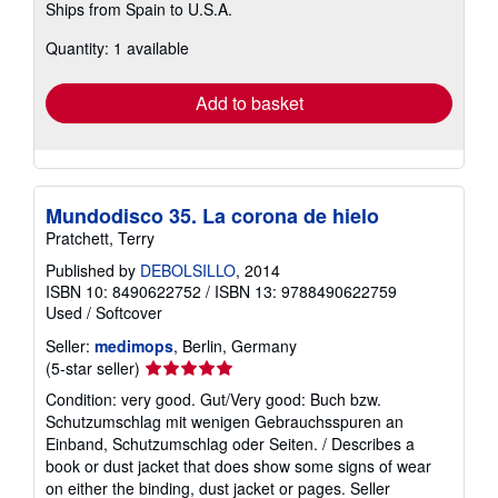
Ships from Spain to U.S.A.
more
about
Quantity: 1 available
shipping
rates
Add to basket
Mundodisco 35. La corona de hielo
Pratchett, Terry
Published by
DEBOLSILLO
, 2014
ISBN 10: 8490622752
/
ISBN 13: 9788490622759
Used
/
Softcover
Seller:
medimops
, Berlin, Germany
Seller
(5-star seller)
rating
Condition: very good. Gut/Very good: Buch bzw.
5
Schutzumschlag mit wenigen Gebrauchsspuren an
out
Einband, Schutzumschlag oder Seiten. / Describes a
of
book or dust jacket that does show some signs of wear
5
on either the binding, dust jacket or pages.
Seller