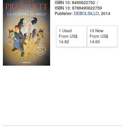
ISBN 10: 8490622752
Help
ISBN 13: 9788490622759
Publisher:
DEBOLSILLO
,
2014
CLOSE
1 Used
10 New
From
US$
From
US$
14.82
14.60