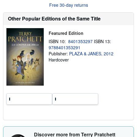
u
Free 30-day returns
t
s
h
Other Popular Editions of the Same Title
i
p
p
Featured Edition
i
n
ISBN 10:
8401353297
ISBN 13:
g
9788401353291
r
a
Publisher:
PLAZA & JANES, 2012
t
Hardcover
e
s
Discover more from Terry Pratchett