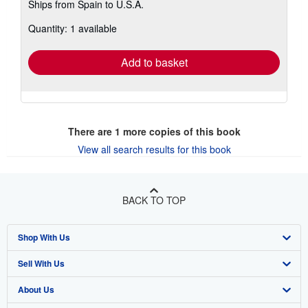
Ships from Spain to U.S.A.
more
about
Quantity: 1 available
shipping
rates
Add to basket
There are
1
more copies of this book
View all search results for this book
BACK TO TOP
Shop With Us
Sell With Us
Advanced Search
About Us
Browse Collections
Start Selling