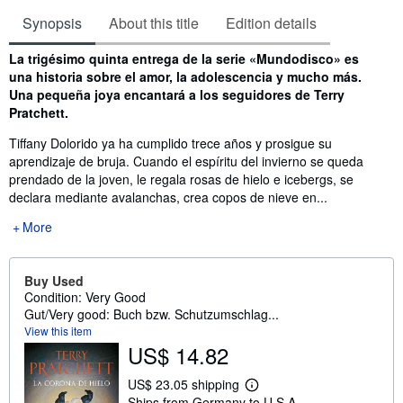
Synopsis
About this title
Edition details
Synopsis
La trigésimo quinta entrega de la serie «Mundodisco» es
una historia sobre el amor, la adolescencia y mucho más.
Una pequeña joya encantará a los seguidores de Terry
Pratchett.
Tiffany Dolorido ya ha cumplido trece años y prosigue su
aprendizaje de bruja. Cuando el espíritu del invierno se queda
prendado de la joven, le regala rosas de hielo e icebergs, se
declara mediante avalanchas, crea copos de nieve en...
More
Buy Used
Condition: Very Good
Gut/Very good: Buch bzw. Schutzumschlag...
View this item
US$ 14.82
US$ 23.05 shipping
L
Ships from Germany to U.S.A.