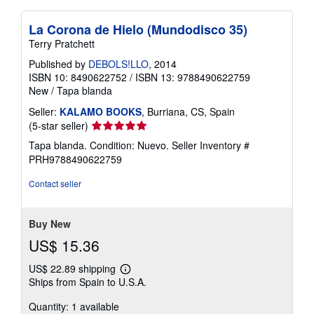
La Corona de Hielo (Mundodisco 35)
Terry Pratchett
Published by
DEBOLS!LLO
, 2014
ISBN 10: 8490622752
/
ISBN 13: 9788490622759
New
/
Tapa blanda
Seller:
KALAMO BOOKS
, Burriana, CS, Spain
Seller
(5-star seller)
rating
Tapa blanda. Condition: Nuevo.
Seller Inventory #
5
PRH9788490622759
out
of
Contact seller
5
stars
Buy New
US$ 15.36
US$ 22.89 shipping
Learn
Ships from Spain to U.S.A.
more
about
Quantity: 1 available
shipping