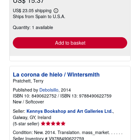
US$ 23.05 shipping
Learn
Ships from Spain to U.S.A.
more
about
Quantity: 1 available
shipping
rates
Add to basket
La corona de hielo / Wintersmith
Pratchett, Terry
Published by
Debolsillo
, 2014
ISBN 10: 8490622752
/
ISBN 13: 9788490622759
New
/
Softcover
Seller:
Kennys Bookshop and Art Galleries Ltd.
,
Galway, GY, Ireland
Seller
(5-star seller)
rating
Condition: New. 2014. Translation. mass_market. . . . . .
5
Seller Inventory # V9788490622759