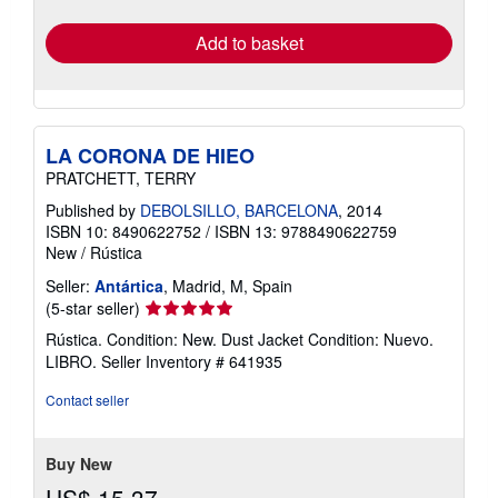
rates
Add to basket
LA CORONA DE HIEO
PRATCHETT, TERRY
Published by
DEBOLSILLO, BARCELONA
, 2014
ISBN 10: 8490622752
/
ISBN 13: 9788490622759
New
/
Rústica
Seller:
Antártica
, Madrid, M, Spain
Seller
(5-star seller)
rating
Rústica. Condition: New. Dust Jacket Condition: Nuevo.
5
LIBRO.
Seller Inventory # 641935
out
of
Contact seller
5
stars
Buy New
US$ 15.37