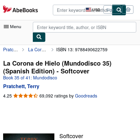
Skip to main content
AbeBooks.com
USD
Sign in
Site
shopping
preferences
Menu
Pratchett, Terry
La Corona de Hielo (Mundodisco 35) (Spanish Edition)
ISBN 13: 9788490622759
My Account
My Purchases
La Corona de Hielo (Mundodisco 35)
(Spanish Edition) - Softcover
Advanced Search
Book 35 of 41: Mundodisco
Browse Collections
Pratchett, Terry
Rare Books
4.25
4.25
69,092 ratings by
Goodreads
out
Art & Collectibles
of
5
Textbooks
stars
Sellers
Softcover
Start Selling