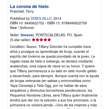
La corona de hielo
Pratchett, Terry
Published by
DEBOLSILLO
, 2014
ISBN 10: 8490622752
/
ISBN 13: 9788490622759
New
/
Softcover
Seller:
Imosver
, PONTECALDELAS, PO, Spain
Seller
(5-star seller)
rating
Condition: Nuevo. Tiffany Dolorido ha cumplido trece
5
años y prosigue su aprendizaje de bruja, cuando el
out
espíritu del Invierno se queda prendado de la joven. Le
of
regala rosas de hielo e icebergs, se declara mediante
5
avalanchas, crea copos de nieve en su honor. Y quiere
stars
que Tiffany permanezca a su lado en este mundo gélido
y escarchado, para siempre. Aunque cuenta con la ayuda
de brujas veteranas tan sabias y entrometidas como
Yaya Ceravieja y Tata Ogg, por no hablar de esos
simpáticos y diminutos borrachines pendencieros, los
Pequeños Hombres Libres, será Tiffany quien finalmente
tendrá que dar con la solución a sus líos amorosos. o la
primavera no volverá jamás. «Uno de los mejores y más