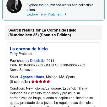
Explore their published works and collectible
offers.
Explore Terry Pratchett
Search results for La Corona de Hielo
(Mundodisco 35) (Spanish Edition)
La corona de hielo
Terry Pratchett
Published by
Debolsillo
, 2014
ISBN 10: 8490622752
/
ISBN 13: 9788490622759
New
/
Softcover
Seller:
Agapea Libros
, Malaga, MA, Spain
Seller
(5-star seller)
rating
Condition: New. Idioma/Language: Español. Tiffany
5
Dolorido ha cumplido trece años y prosigue su
out
aprendizaje de bruja, cuando el espíritu del Invierno se
of
queda prendado de la joven. Le regala rosas de hielo e
5