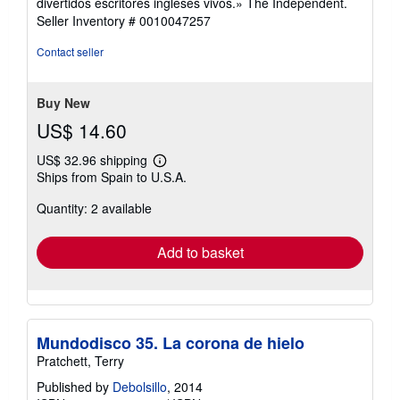
divertidos escritores ingleses vivos.» The Independent.
Seller Inventory # 0010047257
Contact seller
Buy New
US$ 14.60
US$ 32.96 shipping
Learn
Ships from Spain to U.S.A.
more
about
Quantity: 2 available
shipping
rates
Add to basket
Mundodisco 35. La corona de hielo
Pratchett, Terry
Published by
Debolsillo
, 2014