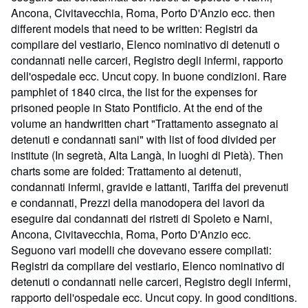
Ancona, Civitavecchia, Roma, Porto D'Anzio ecc. then
different models that need to be written: Registri da
compilare del vestiario, Elenco nominativo di detenuti o
condannati nelle carceri, Registro degli infermi, rapporto
dell'ospedale ecc. Uncut copy. In buone condizioni. Rare
pamphlet of 1840 circa, the list for the expenses for
prisoned people in Stato Pontificio. At the end of the
volume an handwritten chart "Trattamento assegnato ai
detenuti e condannati sani" with list of food divided per
institute (In segretà, Alta Langà, In luoghi di Pietà). Then
charts some are folded: Trattamento ai detenuti,
condannati infermi, gravide e lattanti, Tariffa dei prevenuti
e condannati, Prezzi della manodopera dei lavori da
eseguire dai condannati dei ristreti di Spoleto e Narni,
Ancona, Civitavecchia, Roma, Porto D'Anzio ecc.
Seguono vari modelli che dovevano essere compilati:
Registri da compilare del vestiario, Elenco nominativo di
detenuti o condannati nelle carceri, Registro degli infermi,
rapporto dell'ospedale ecc. Uncut copy. In good conditions.