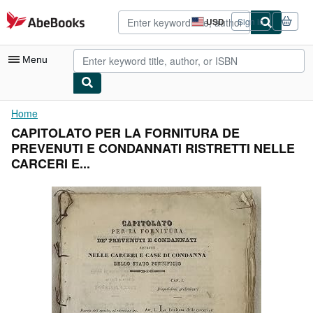
Skip to main content
AbeBooks.com
USD
Sign in
Site
shopping
preferences
Menu
My Account
Home
CAPITOLATO PER LA FORNITURA DE
My Purchases
PREVENUTI E CONDANNATI RISTRETTI NELLE
Advanced Search
CARCERI E...
Browse Collections
Rare Books
Art & Collectibles
Textbooks
Sellers
Start Selling