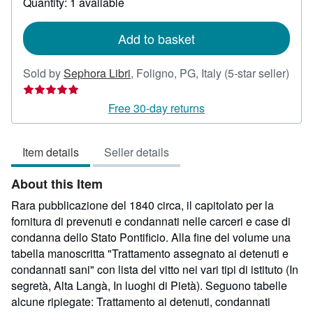
Quantity: 1 available
shipping
rates
Add to basket
Sold by
Sephora Libri
,
Foligno, PG, Italy
(5-star seller)
Seller
rating
Free 30-day returns
5
out
Item details
Seller details
of
5
About this Item
stars
Rara pubblicazione del 1840 circa, il capitolato per la
fornitura di prevenuti e condannati nelle carceri e case di
condanna dello Stato Pontificio. Alla fine del volume una
tabella manoscritta "Trattamento assegnato ai detenuti e
condannati sani" con lista del vitto nei vari tipi di istituto (In
segretà, Alta Langà, In luoghi di Pietà). Seguono tabelle
alcune ripiegate: Trattamento ai detenuti, condannati