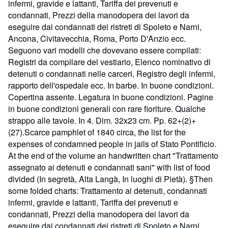
infermi, gravide e lattanti, Tariffa dei prevenuti e
condannati, Prezzi della manodopera dei lavori da
eseguire dai condannati dei ristreti di Spoleto e Narni,
Ancona, Civitavecchia, Roma, Porto D'Anzio ecc.
Seguono vari modelli che dovevano essere compilati:
Registri da compilare del vestiario, Elenco nominativo di
detenuti o condannati nelle carceri, Registro degli infermi,
rapporto dell'ospedale ecc. In barbe. In buone condizioni.
Copertina assente. Legatura in buone condizioni. Pagine
in buone condizioni generali con rare fioriture. Qualche
strappo alle tavole. In 4. Dim. 32x23 cm. Pp. 62+(2)+
(27).Scarce pamphlet of 1840 circa, the list for the
expenses of condamned people in jails of Stato Pontificio.
At the end of the volume an handwritten chart "Trattamento
assegnato ai detenuti e condannati sani" with list of food
divided (In segretà, Alta Langà, In luoghi di Pietà). §Then
some folded charts: Trattamento ai detenuti, condannati
infermi, gravide e lattanti, Tariffa dei prevenuti e
condannati, Prezzi della manodopera dei lavori da
eseguire dai condannati dei ristreti di Spoleto e Narni,