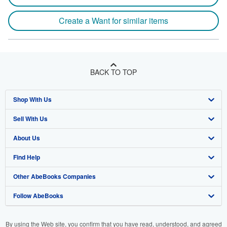
Create a Want for similar items
BACK TO TOP
Shop With Us
Sell With Us
Advanced Search
About Us
Browse Collections
Start Selling
Find Help
My Account
Join Our Affiliate Program
About AbeBooks
Other AbeBooks Companies
My Orders
Book Buyback
Media
Help
Follow AbeBooks
View Basket
Refer a seller
Careers
Customer Support
AbeBooks.co.uk
Forums
AbeBooks.de
By using the Web site, you confirm that you have read, understood, and agreed