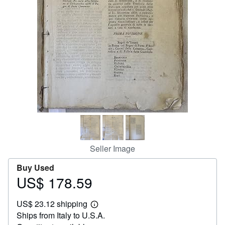
Help
CLOSE
Seller Image
Buy Used
US$ 178.59
Price
US$
US$ 23.12 shipping
178.59
Learn
Ships from Italy to U.S.A.
more
about