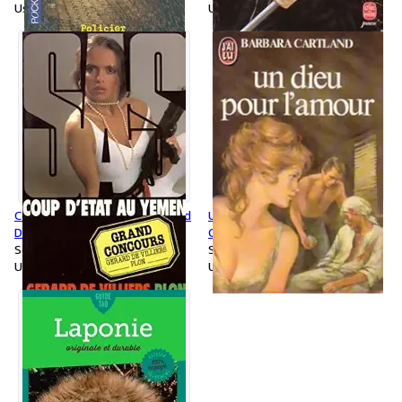
Used
Used
Coup d'Etat au Yémen - Gérard
Un dieu pour l'amour - Barbara
De Villiers
Cartland
Softcover
Softcover
Used
Used