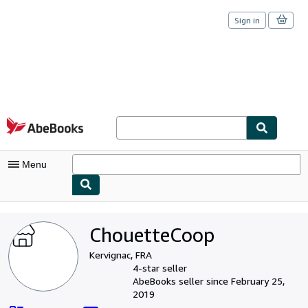
Sign in
Skip to main content
AbeBooks.com
Menu
My Account
ChouetteCoop
My Purchases
Kervignac, FRA
Sign Off
4-star seller
AbeBooks seller since February 25,
Advanced Search
2019