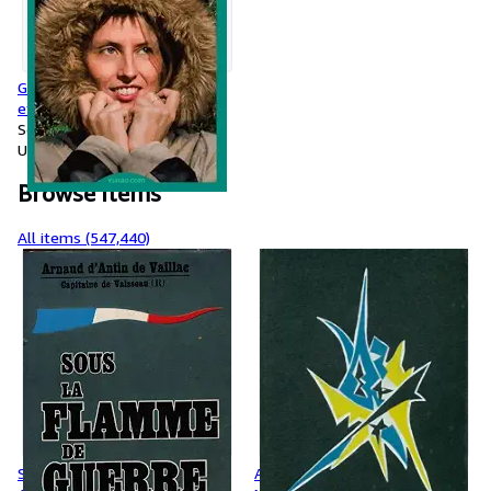
Guide Tao Laponie : Originale
et durable - Léon Fuchs
Softcover
Used
Browse items
All items (547,440)
Sous la flamme de guerre -
Annapurna premier 8000 -