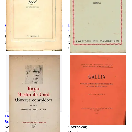
Bréviaire du journalisme - Léon
L'âge de perle - Marie-Paule
Daudet
Salonne
Softcover
Softcover
Used
Signed
Used
Oeuvres complètes Tome I -
Gallia Tome V 1947 fascicule II
Roger Martin du Gard
- Collectif
Softcover
Softcover