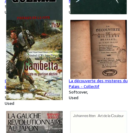
Arnaud D'Antin De Vaillac
Maurice Herzog
Signed
Signed
Used
Used
Gambetta patriote ou partisan
La découverte des misteres du
obstiné ? - Jean Fleury
Palais - Collectif
Softcover
Softcover
Signed
Used
Used