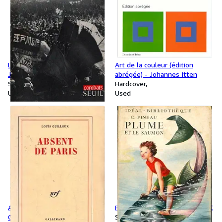
La gauche révolutionnaire au
Art de la couleur (édition
Japon - Bernard Béraud
abrégée) - Johannes Itten
Softcover
Hardcover
Used
Used
Absent de Paris - Louis
Plume et le saumon - Pineau C
Guilloux
Softcover