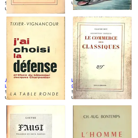
Softcover
Used
Used
J'ai choisi la défense - Jean-
Le commerce des classiques -
Louis Tixier-Vignancour
Claude Roy
Softcover
Softcover
Used
Used