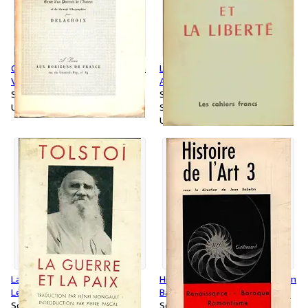
Coffret Hamlet Faust - William
L'homme et la liberté - Ch.-
Von Goethe
Aug. Bontemps
Softcover
Softcover
Used
Signed
Used
La guerre et la paix - Comte
Histoire de l'art Tome III - Jean
Léon L. Tolstoï
Babelon
Softcover
Softcover