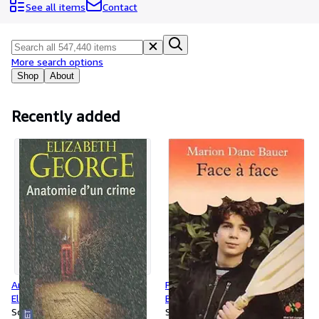
Browse Collections
See all items
Contact
Rare Books
Art & Collectibles
More search options
Textbooks
Shop
About
Sellers
Recently added
Start Selling
Help
CLOSE
Anatomie d'un crime -
Face à face - Marion Dane
Elizabeth George
Bauer
Softcover
Softcover