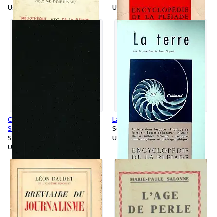
Used
Used
Correspondance Tome III -
La terre - Jean Goguel
Stendhal
Softcover
Softcover
Used
Used