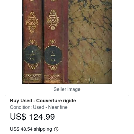
Help
CLOSE
Seller Image
Buy Used -
Couverture rigide
Condition: Used - Near fine
US$ 124.99
Price
US$
US$ 48.54 shipping
124.99
Learn