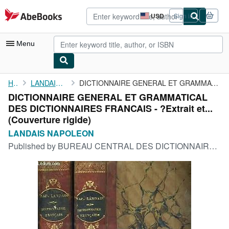
Skip to main content
AbeBooks.com
USD
Sign in
Site
shopping
preferences
Menu
My Account
Home
LANDAIS NAPOLEON
DICTIONNAIRE GENERAL ET GRAMMATICAL DES DICTIONNAIRES FRANCAIS -...
DICTIONNAIRE GENERAL ET GRAMMATICAL
My Purchases
DES DICTIONNAIRES FRANCAIS - ?Extrait et...
Advanced Search
(Couverture rigide)
LANDAIS NAPOLEON
Browse Collections
Published by
BUREAU CENTRAL DES DICTIONNAIRES, 1836
Rare Books
Art & Collectibles
Textbooks
Sellers
Start Selling