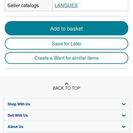
Seller catalogs
LANGUES
Add to basket
Save for Later
Create a Want for similar items
BACK TO TOP
Shop With Us
Sell With Us
Advanced Search
About Us
Browse Collections
Start Selling