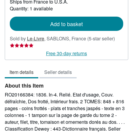
Ships from France to U.S.A.
more
about
Quantity: 1 available
shipping
rates
Add to basket
Seller
Sold by
Le-Livre
,
SABLONS, France
(5-star seller)
rating
5
Free 30-day returns
out
of
Item details
Seller details
5
stars
About this Item
RO20166384: 1836. In-4. Relié. Etat d'usage, Couv.
défraîchie, Dos frotté, Intérieur frais. 2 TOMES: 848 + 816
pages - coins frottés - plats et tranches jaspés - texte en 3
colonnes - 1 tampon sur la page de garde du tome 2 -
auteur, filet, titre, tomaison et ornements dorés au dos. . . .
Classification Dewey : 443-Dictionnaire français.
Seller