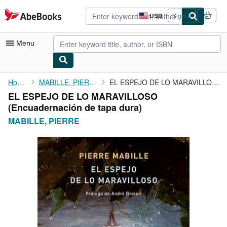
Skip to main content
AbeBooks.com
USD
Sign in
Site
shopping
preferences
Menu
My Account
Home
MABILLE, PIERRE
EL ESPEJO DE LO MARAVILLOSO
EL ESPEJO DE LO MARAVILLOSO
My Purchases
(Encuadernación de tapa dura)
Advanced Search
MABILLE, PIERRE
Browse Collections
Rare Books
Art & Collectibles
Textbooks
Sellers
Start Selling