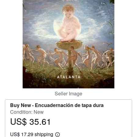
Help
CLOSE
Seller Image
Buy New -
Encuadernación de tapa dura
Condition: New
US$ 35.61
Price
US$
US$ 17.29 shipping
35.61
Learn