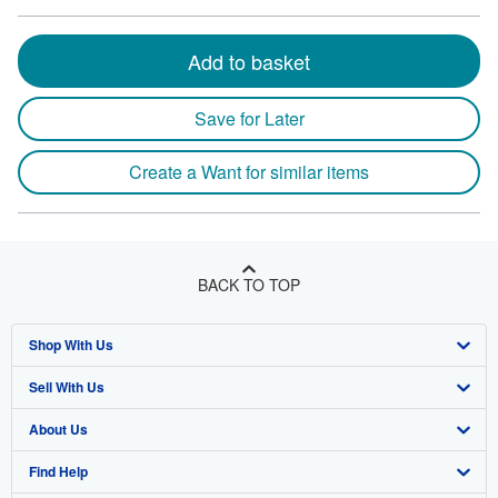
Add to basket
Save for Later
Create a Want for similar items
BACK TO TOP
Shop With Us
Sell With Us
Advanced Search
About Us
Browse Collections
Start Selling
Find Help
My Account
Join Our Affiliate Program
About AbeBooks