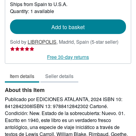
Ships from Spain to U.S.A.
more
about
Quantity: 1 available
shipping
rates
Add to basket
Seller
Sold by
LIBROPOLIS
,
Madrid, Spain
(5-star seller)
rating
5
Free 30-day returns
out
of
Item details
Seller details
5
stars
About this Item
Publicado por EDICIONES ATALANTA, 2024 ISBN 10:
8412842308ISBN 13: 9788412842302 Cartoné.
Condición: New. Estado de la sobrecubierta: Nuevo. 01.
Escrito en 1940, este libro es un verdadero fresco
antológico, una especie de viaje iniciático a través de
textos de Lewis Carroll, William Blake, Rimbaud, Goethe,