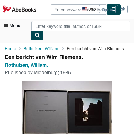
Skip to main content
AbeBooks.com
USD
Sign in
Site
shopping
preferences
Menu
My Account
Home
Rothuizen, William.
Een bericht van Wim Riemens.
Een bericht van Wim Riemens.
My Purchases
Rothuizen, William.
Advanced Search
Published by
Middelburg; 1985
Browse Collections
Rare Books
Art & Collectibles
Textbooks
Sellers
Start Selling