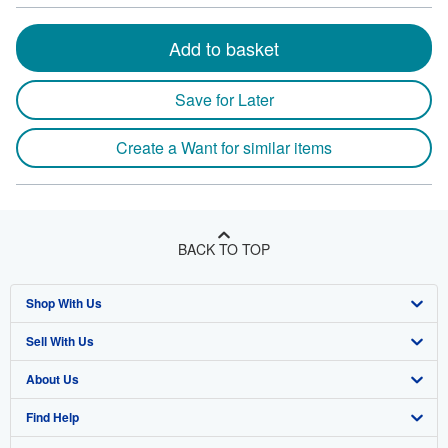
Add to basket
Save for Later
Create a Want for similar items
BACK TO TOP
Shop With Us
Sell With Us
Advanced Search
About Us
Browse Collections
Start Selling
Find Help
My Account
Join Our Affiliate Program
About AbeBooks