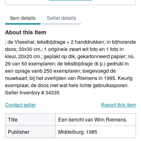
5
out
Item details
Seller details
of
5
About this Item
stars
; de Vleeshal; tekstbijdrage + 2 handdrukken; in bijhorende
doos; 30x30 cm.; 1 originele zwart wit foto en 1 foto in
kleur, 20x20 cm.; geplakt op dik, gekartonneerd papier; no.
29 van 50 exemplaren; de tekstbijdrage (6 p.) gedrukt in
een oplage vanb 250 exemplaren; toegevoegd de
rouwkaart, bij het overlijden van Riemens in 1995. Keurig
exemplaar, de doos met wat hele lichte gebruikssporen.
Seller Inventory # 34335
Contact seller
Report this item
Title
Een bericht van Wim Riemens.
Publisher
Middelburg; 1985