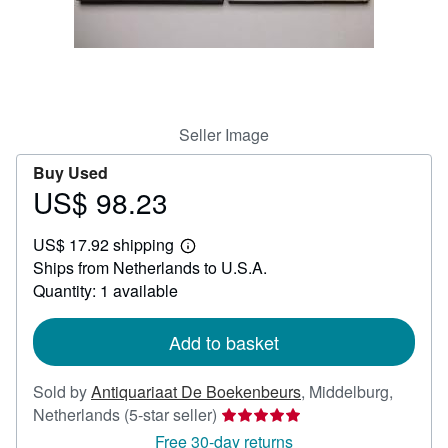
Help
CLOSE
Seller Image
Buy Used
US$ 98.23
Price
US$
US$ 17.92 shipping
98.23
Learn
Ships from Netherlands to U.S.A.
more
about
Quantity: 1 available
shipping
rates
Add to basket
Sold by
Antiquariaat De Boekenbeurs
,
Middelburg,
Seller
Netherlands
(5-star seller)
rating
Free 30-day returns