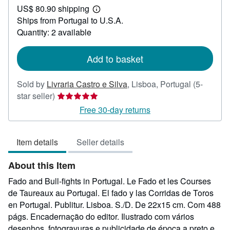
US$ 80.90 shipping
95.23
Learn
Ships from Portugal to U.S.A.
more
about
Quantity: 2 available
shipping
rates
Add to basket
Sold by
Livraria Castro e Silva
,
Lisboa, Portugal
(5-
Seller
star seller)
rating
Free 30-day returns
5
out
Item details
Seller details
of
5
About this Item
stars
Fado and Bull-fights in Portugal. Le Fado et les Courses
de Taureaux au Portugal. El fado y las Corridas de Toros
en Portugal. Publitur. Lisboa. S./D. De 22x15 cm. Com 488
págs. Encadernação do editor. Ilustrado com vários
desenhos, fotogravuras e publicidade de época a preto e