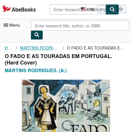
Skip to main content
AbeBooks.com
USD
Sign in
Site
shopping
preferences
Menu
My Account
Home
MARTINS RODRIGUES. (A.)
O FADO E AS TOURADAS EM PORTUGAL.
O FADO E AS TOURADAS EM PORTUGAL.
My Purchases
(Hard Cover)
Sign Off
MARTINS RODRIGUES. (A.)
Advanced Search
Browse Collections
Rare Books
Art & Collectibles
Textbooks
Sellers