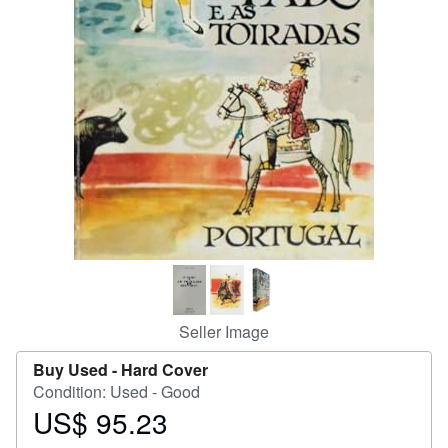
Start Selling
Help
CLOSE
Seller Image
Buy Used -
Hard Cover
Condition: Used - Good
US$ 95.23
Price
US$