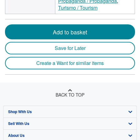
Propaganda / Propaganda
Turismo / Tourism
Add to basket
Save for Later
Create a Want for similar items
BACK TO TOP
Shop With Us
Sell With Us
Advanced Search
About Us
Browse Collections
Start Selling