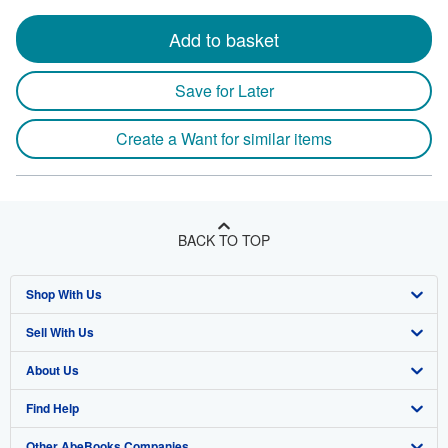
Add to basket
Save for Later
Create a Want for similar items
BACK TO TOP
Shop With Us
Sell With Us
Advanced Search
About Us
Browse Collections
Start Selling
Find Help
My Account
Join Our Affiliate Program
About AbeBooks
Other AbeBooks Companies
My Orders
Book Buyback
Media
Help