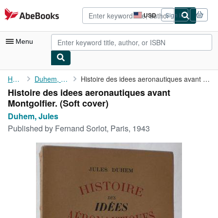
Skip to main content
AbeBooks.com
USD
Sign in
Site
shopping
preferences
Menu
My Account
Home
Duhem, Jules
Histoire des idees aeronautiques avant Montgolfier.
Histoire des idees aeronautiques avant
My Purchases
Montgolfier. (Soft cover)
Advanced Search
Duhem, Jules
Published by
Fernand Sorlot, Paris, 1943
Browse Collections
Rare Books
Art & Collectibles
Textbooks
Sellers
Start Selling