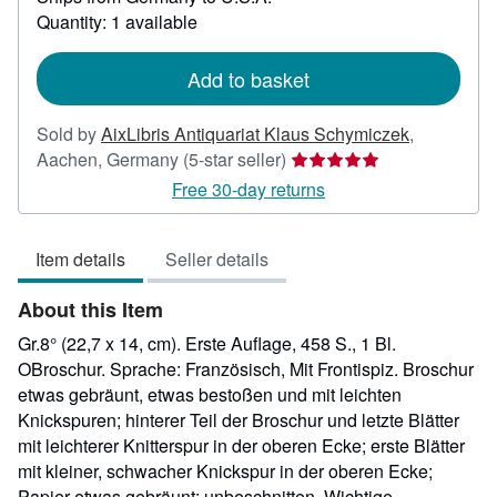
about
Quantity: 1 available
shipping
rates
Add to basket
Sold by
AixLibris Antiquariat Klaus Schymiczek
,
Seller
Aachen, Germany
(5-star seller)
rating
Free 30-day returns
5
out
Item details
Seller details
of
5
About this Item
stars
Gr.8° (22,7 x 14, cm). Erste Auflage, 458 S., 1 Bl.
OBroschur. Sprache: Französisch, Mit Frontispiz. Broschur
etwas gebräunt, etwas bestoßen und mit leichten
Knickspuren; hinterer Teil der Broschur und letzte Blätter
mit leichterer Knitterspur in der oberen Ecke; erste Blätter
mit kleiner, schwacher Knickspur in der oberen Ecke;
Papier etwas gebräunt; unbeschnitten. Wichtige