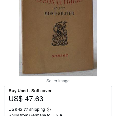
Help
CLOSE
Seller Image
Buy Used -
Soft cover
US$ 47.63
Price
US$
US$ 42.77 shipping
47.63
Learn
Ships from Germany to U.S.A.
more