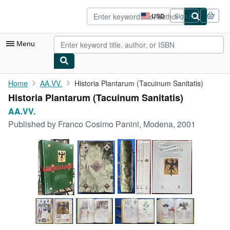
Skip to main content
AbeBooks.com
USD
Sign in
Site
shopping
preferences
Menu
My Account
Home
AA.VV.
Historia Plantarum (Tacuinum Sanitatis)
Historia Plantarum (Tacuinum Sanitatis)
My Purchases
AA.VV.
Advanced Search
Published by
Franco Cosimo Panini, Modena, 2001
Browse Collections
Rare Books
Art & Collectibles
Textbooks
Sellers
Start Selling