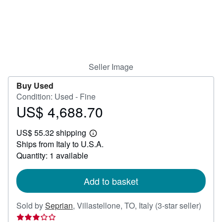
Help
CLOSE
Seller Image
Buy Used
Condition: Used - Fine
US$ 4,688.70
Price
US$
US$ 55.32 shipping
4,688.70
Learn
Ships from Italy to U.S.A.
more
about
Quantity: 1 available
shipping
rates
Add to basket
Seller
Sold by
Seprian
,
Villastellone, TO, Italy
(3-star seller)
rating