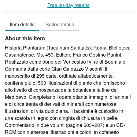
3
Free 30-day returns
out
of
Item details
Seller details
5
stars
About this Item
Historia Plantarum (Tacuinum Sanitatis). Roma, Biblioteca
Casanatense, Ms. 459. Editore Franco Cosimo Panini.
Realizzato come dono per Venceslao IV, re di Boemia e
Germania dalla corte Gian Galeazzo Visconti, il
manoscritto di 295 carte, ordinate alfabeticamente,
contiene più di 500 illustrazioni di piante che forniscono l
alto livello di conoscenza della botanica alla fine del
Medioevo. Completano l opera ottanta immagini di animali
e di circa trenta di derivati di minerali con numerose
illustrazioni di vita quotidiana. Il facsimile è custodito in
una scatola in legno con cinghia di chiusura in pelle.
Commentario in due volumi (pagine 503+287) e un CD-
ROM con numerose illustrazioni a colori, in cofanetto