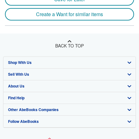
Create a Want for similar items
BACK TO TOP
Shop With Us
Sell With Us
Advanced Search
About Us
Browse Collections
Start Selling
Find Help
My Account
Join Our Affiliate Program
About AbeBooks
Other AbeBooks Companies
My Orders
Book Buyback
Media
Help
Follow AbeBooks
View Basket
Refer a seller
Careers
Customer Support
AbeBooks.co.uk
Forums
AbeBooks.de