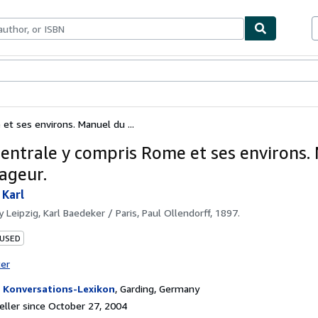
bles
Textbooks
Sellers
Start Selling
 et ses environs. Manuel du ...
 Centrale y compris Rome et ses environs.
ageur.
 Karl
by
Leipzig, Karl Baedeker / Paris, Paul Ollendorff, 1897.
 USED
ter
 Konversations-Lexikon
,
Garding, Germany
ller since October 27, 2004