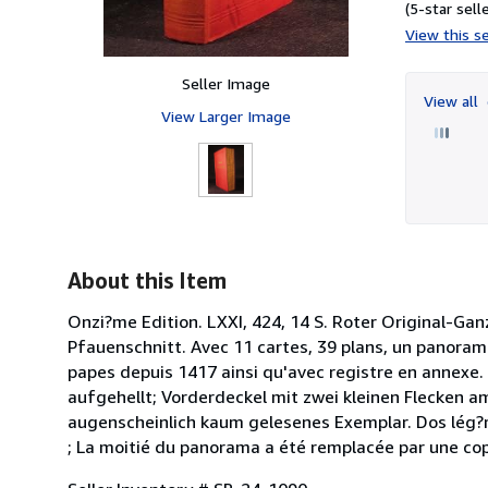
(5-star selle
View this se
Seller Image
View all
View Larger Image
About this Item
Onzi?me Edition. LXXI, 424, 14 S. Roter Original-G
Pfauenschnitt. Avec 11 cartes, 39 plans, un panora
papes depuis 1417 ainsi qu'avec registre en annexe.
aufgehellt; Vorderdeckel mit zwei kleinen Flecken 
augenscheinlich kaum gelesenes Exemplar. Dos lég?re
; La moitié du panorama a été remplacée par une cop