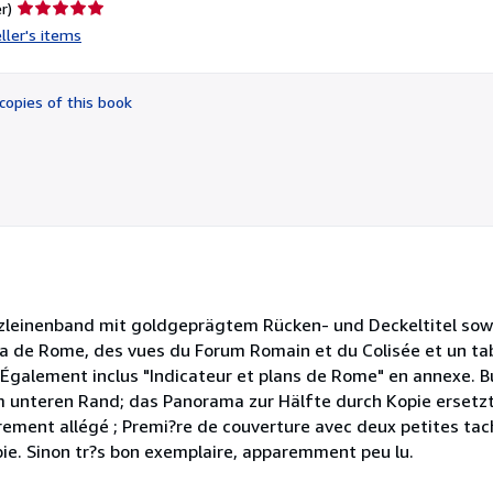
Seller
r)
rating
ller's items
5
out
of
copies of this book
5
stars
anzleinenband mit goldgeprägtem Rücken- und Deckeltitel sow
ma de Rome, des vues du Forum Romain et du Colisée et un ta
 Également inclus "Indicateur et plans de Rome" en annexe. B
am unteren Rand; das Panorama zur Hälfte durch Kopie ersetzt
ment allégé ; Premi?re de couverture avec deux petites tach
ie. Sinon tr?s bon exemplaire, apparemment peu lu.