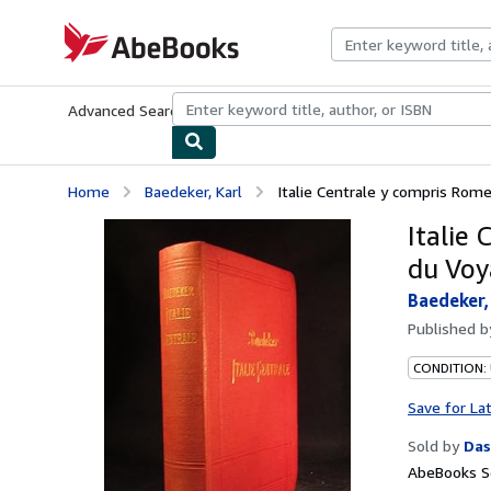
Skip to main content
AbeBooks.com
Advanced Search
Browse Collections
Rare Books
Art & Collecti
Home
Baedeker, Karl
Italie Centrale y compris Rome
Italie
du Voy
Baedeker,
Published 
CONDITION:
Save for La
Sold by
Das
AbeBooks Se