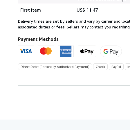
Order
Shipping
quantity
First item
US$ 11.47
rates
from
Delivery times are set by sellers and vary by carrier and lo
Germany
associated duties or fees. Sellers may contact you regarding
to
U.S.A.
Payment Methods
Direct Debit (Personally Authorized Payment)
Check
PayPal
I