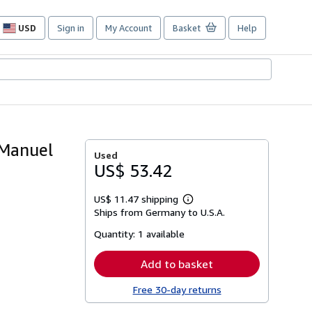
USD
Sign in
My Account
Basket
Help
Site
shopping
preferences
 Manuel
Used
US$ 53.42
US$ 11.47 shipping
Learn
Ships from Germany to U.S.A.
more
about
Quantity:
1 available
shipping
rates
Add to basket
Free 30-day returns