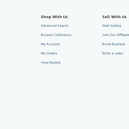
Shop With Us
Sell With Us
Advanced Search
Start Selling
Browse Collections
Join Our Affilia
My Account
Book Buyback
My Orders
Refer a seller
View Basket