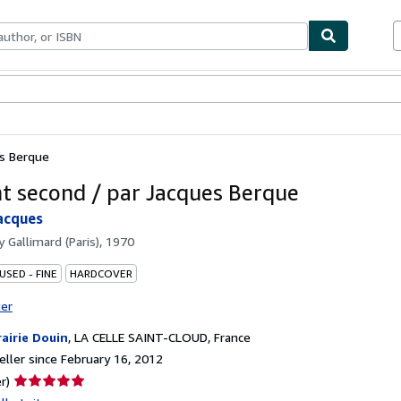
bles
Textbooks
Sellers
Start Selling
es Berque
nt second / par Jacques Berque
acques
by
Gallimard (Paris), 1970
USED - FINE
HARDCOVER
ter
rairie Douin
,
LA CELLE SAINT-CLOUD, France
ller since February 16, 2012
Seller
r)
rating