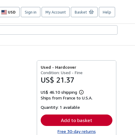
USD
Sign in
My Account
Basket
Help
Site
shopping
preferences
Used -
Hardcover
Condition: Used - Fine
US$ 21.37
US$ 46.10 shipping
Learn
Ships from France to U.S.A.
more
about
Quantity:
1 available
shipping
rates
Add to basket
Free 30-day returns