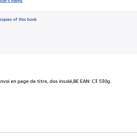
ller's items
5
out
of
copies of this book
5
stars
nvoi en page de titre, dos insolé,BE EAN: C3 530g.