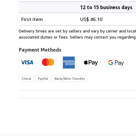
12 to 15 business days
Order
Shipping
quantity
First item
US$ 46.10
rates
from
Delivery times are set by sellers and vary by carrier and lo
France
associated duties or fees. Sellers may contact you regarding
to
U.S.A.
Payment Methods
Check
PayPal
Bank/Wire Transfer