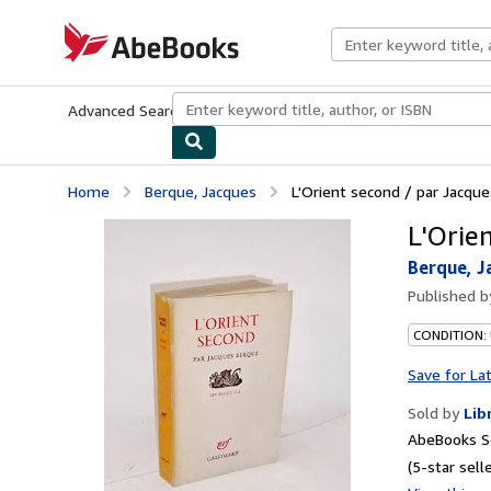
Skip to main content
AbeBooks.com
Advanced Search
Browse Collections
Rare Books
Art & Collecti
Home
Berque, Jacques
L'Orient second / par Jacqu
L'Orie
Berque, J
Published 
CONDITION: 
Save for La
Sold by
Lib
AbeBooks Se
(5-star selle