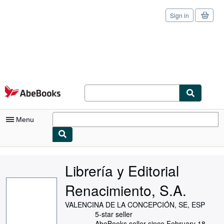
Sign in
Skip to main content
AbeBooks.com
Menu
My Account
Librería y Editorial
My Purchases
Renacimiento, S.A.
Sign Off
VALENCINA DE LA CONCEPCIÓN, SE, ESP
Advanced Search
5-star seller
AbeBooks seller since February 18,