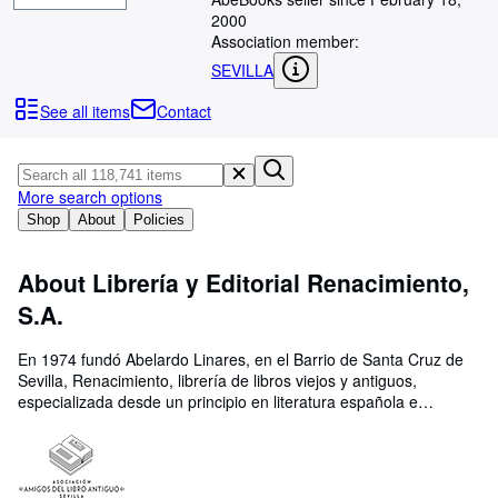
Browse Collections
2000
Rare Books
Association member:
SEVILLA
Art & Collectibles
See all items
Contact
Textbooks
Sellers
More search options
Start Selling
Shop
About
Policies
Help
CLOSE
About Librería y Editorial Renacimiento,
S.A.
En 1974 fundó Abelardo Linares, en el Barrio de Santa Cruz de
Sevilla, Renacimiento, librería de libros viejos y antiguos,
especializada desde un principio en literatura española e
hispanoamericana y en primeras ediciones de las generaciones
del 98 y del 27. El fondo se incrementó notablemente con la
compra, en 1995, de la librería neoyorquina de Eliseo Torres, de
más de un millón de volúmenes (literatura española e