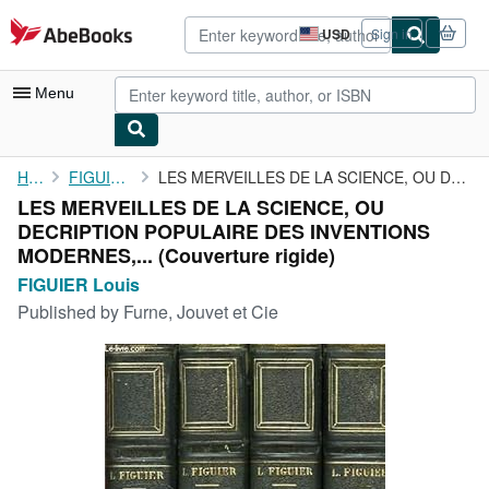
Skip to main content
AbeBooks.com
USD
Sign in
Site
shopping
preferences
Menu
My Account
Home
FIGUIER Louis
LES MERVEILLES DE LA SCIENCE, OU DECRIPTION POPULAIRE DES ...
LES MERVEILLES DE LA SCIENCE, OU
My Purchases
DECRIPTION POPULAIRE DES INVENTIONS
Advanced Search
MODERNES,... (Couverture rigide)
FIGUIER Louis
Browse Collections
Published by
Furne, Jouvet et Cie
Rare Books
Art & Collectibles
Textbooks
Sellers
Start Selling