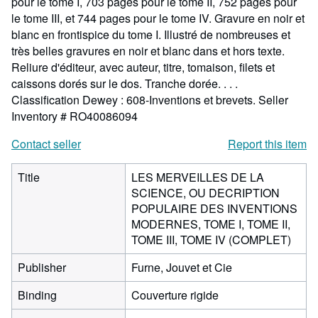
pour le tome I, 703 pages pour le tome II, 752 pages pour
le tome III, et 744 pages pour le tome IV. Gravure en noir et
blanc en frontispice du tome I. Illustré de nombreuses et
très belles gravures en noir et blanc dans et hors texte.
Reliure d'éditeur, avec auteur, titre, tomaison, filets et
caissons dorés sur le dos. Tranche dorée. . . .
Classification Dewey : 608-Inventions et brevets.
Seller
Inventory # RO40086094
Contact seller
Report this item
Title
LES MERVEILLES DE LA
SCIENCE, OU DECRIPTION
POPULAIRE DES INVENTIONS
MODERNES, TOME I, TOME II,
TOME III, TOME IV (COMPLET)
Publisher
Furne, Jouvet et Cie
Binding
Couverture rigide