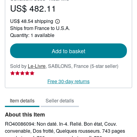
US$ 482.11
Price
US$
US$ 48.54 shipping
482.11
Learn
Ships from France to U.S.A.
more
about
Quantity: 1 available
shipping
rates
Add to basket
Seller
Sold by
Le-Livre
,
SABLONS, France
(5-star seller)
rating
5
Free 30-day returns
out
of
Item details
Seller details
5
stars
About this Item
RO40086094: Non daté. In-4. Relié. Bon état, Couv.
convenable, Dos frotté, Quelques rousseurs. 743 pages