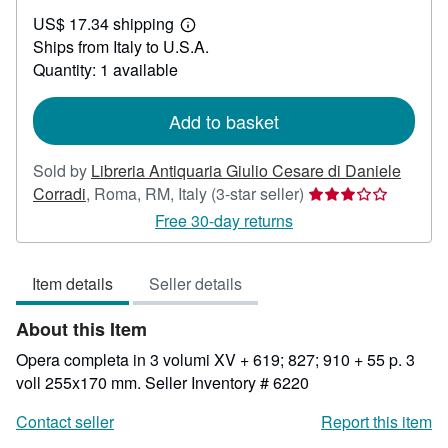
US$
US$ 17.34 shipping
209.51
Learn
Ships from Italy to U.S.A.
more
about
Quantity: 1 available
shipping
rates
Add to basket
Sold by
Libreria Antiquaria Giulio Cesare di Daniele
Seller
Corradi
,
Roma, RM, Italy
(3-star seller)
rating
Free 30-day returns
3
out
Item details
Seller details
of
5
About this Item
stars
Opera completa in 3 volumi XV + 619; 827; 910 + 55 p. 3
voll 255x170 mm.
Seller Inventory # 6220
Contact seller
Report this item