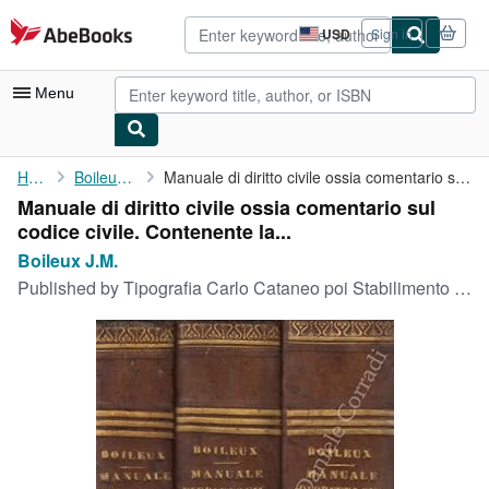
Skip to main content
AbeBooks.com
USD
Sign in
Site
shopping
preferences
Menu
My Account
Home
Boileux J.M.
Manuale di diritto civile ossia comentario sul codice civile. ...
Manuale di diritto civile ossia comentario sul
My Purchases
codice civile. Contenente la...
Advanced Search
Boileux J.M.
Published by
Tipografia Carlo Cataneo poi Stabilimento Tipografico all'Insegna dell'Ancora 1841-1843, Napoli, 1841
Browse Collections
Rare Books
Art & Collectibles
Textbooks
Sellers
Start Selling