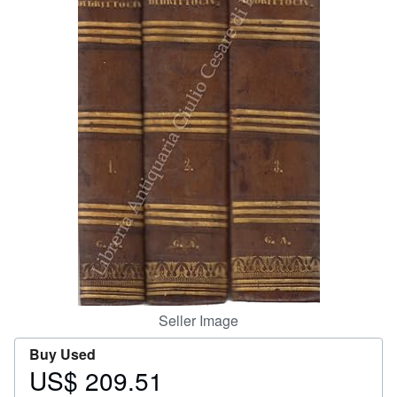
Help
CLOSE
Seller Image
Buy Used
US$ 209.51
Price