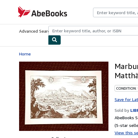
Skip to main content
AbeBooks.com
Advanced Search
Browse Collections
Rare Books
Art & Collecti
Home
Marbur
Matthä
CONDITION: 
Save for La
Sold by
LIB
AbeBooks Se
(5-star selle
View this se