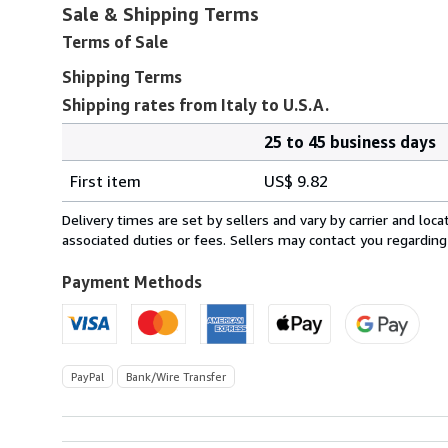
Sale & Shipping Terms
Terms of Sale
Shipping Terms
Shipping rates from Italy to U.S.A.
25 to 45 business days
Order
Shipping
quantity
First item
US$ 9.82
rates
from
Delivery times are set by sellers and vary by carrier and lo
Italy
associated duties or fees. Sellers may contact you regarding
to
U.S.A.
Payment Methods
PayPal
Bank/Wire Transfer