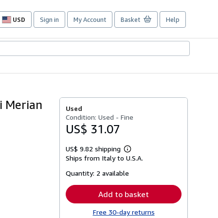
USD
Sign in
My Account
Basket
Help
Site
shopping
preferences
i Merian
Used
Condition: Used - Fine
US$ 31.07
US$ 9.82 shipping
Learn
Ships from Italy to U.S.A.
more
about
Quantity:
2 available
shipping
rates
Add to basket
Free 30-day returns