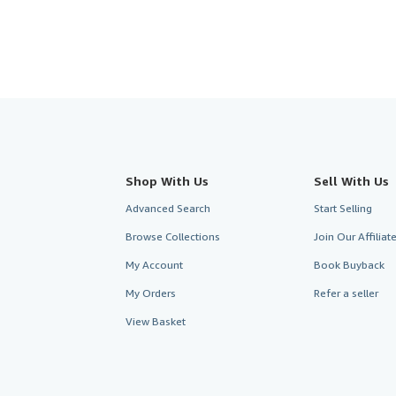
Shop With Us
Sell With Us
Advanced Search
Start Selling
Browse Collections
Join Our Affilia
My Account
Book Buyback
My Orders
Refer a seller
View Basket