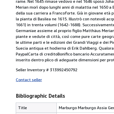
rame. Nel 1645 rimase vedovo e nel 1646 sposò Johan
Merian morì dopo lunghi anni di malattia nel 1650 a 
della sua carriera a Francoforte. Già in giovane età p
la pianta di Basilea ne 1615. Illustrò con notevoli a
1661) in trenta volumi (1642-1688). Successivamente
Germaniae assieme al proprio figlio Matthäus Meria
piante e vedute di città, così come pure carte geogr
le ultime parti e le edizioni dei Grandi Viaggi e dei P
Suecia antiqua et hodierna di Erik Dahlberg. Qualora 
PaypalCarta di creditoBonifico bancario Accuratament
inserito dentro plico di adeguate dimensioni per prot
Seller Inventory # 313992450792
Contact seller
Bibliographic Details
Title
Marburgo Marburgo Assia Ger