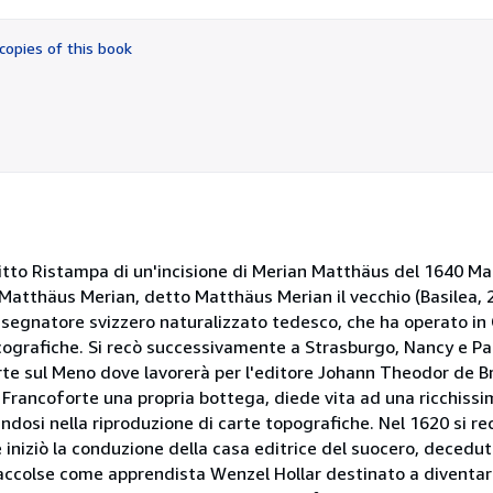
out
of
copies of this book
5
stars
itto Ristampa di un'incisione di Merian Matthäus del 1640 M
Matthäus Merian, detto Matthäus Merian il vecchio (Basilea,
isegnatore svizzero naturalizzato tedesco, che ha operato in 
cografiche. Si recò successivamente a Strasburgo, Nancy e Pari
rte sul Meno dove lavorerà per l'editore Johann Theodor de Br
 Francoforte una propria bottega, diede vita ad una ricchiss
andosi nella riproduzione di carte topografiche. Nel 1620 si re
 iniziò la conduzione della casa editrice del suocero, decedu
 accolse come apprendista Wenzel Hollar destinato a diventare