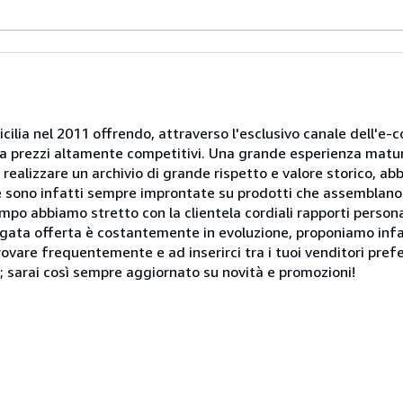
 Sicilia nel 2011 offrendo, attraverso l'esclusivo canale dell'e
le a prezzi altamente competitivi. Una grande esperienza matur
ealizzare un archivio di grande rispetto e valore storico, ab
e sono infatti sempre improntate su prodotti che assemblano 
po abbiamo stretto con la clientela cordiali rapporti personal
riegata offerta è costantemente in evoluzione, proponiamo infa
rovare frequentemente e ad inserirci tra i tuoi venditori prefer
SS; sarai così sempre aggiornato su novità e promozioni!