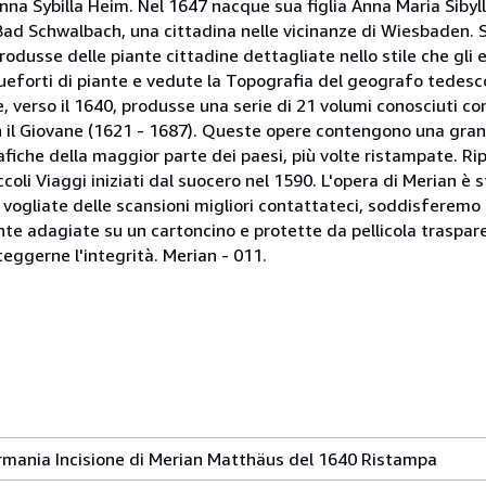
na Sybilla Heim. Nel 1647 nacque sua figlia Anna Maria Sibyl
Bad Schwalbach, una cittadina nelle vicinanze di Wiesbaden. 
rodusse delle piante cittadine dettagliate nello stile che gli 
cqueforti di piante e vedute la Topografia del geografo tedesco
, verso il 1640, produsse una serie di 21 volumi conosciuti 
n il Giovane (1621 - 1687). Queste opere contengono una gran
afiche della maggior parte dei paesi, più volte ristampate. Ri
iccoli Viaggi iniziati dal suocero nel 1590. L'opera di Merian è 
vogliate delle scansioni migliori contattateci, soddisferemo 
e adagiate su un cartoncino e protette da pellicola trasparen
eggerne l'integrità. Merian - 011.
mania Incisione di Merian Matthäus del 1640 Ristampa