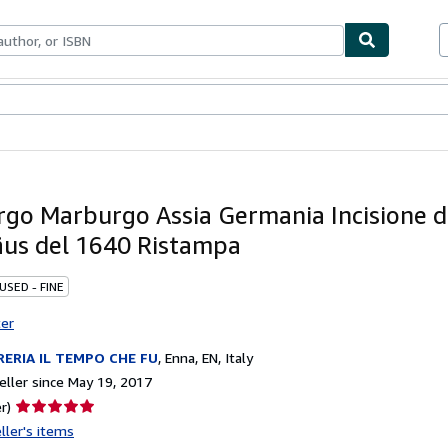
bles
Textbooks
Sellers
Start Selling
go Marburgo Assia Germania Incisione d
us del 1640 Ristampa
USED - FINE
ter
RERIA IL TEMPO CHE FU
,
Enna, EN, Italy
ller since May 19, 2017
Seller
r)
rating
ller's items
5