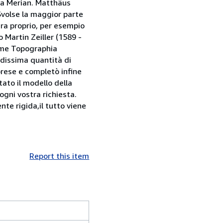
la Merian. Matthäus
Svolse la maggior parte
era proprio, per esempio
 Martin Zeiller (1589 -
come Topographia
dissima quantità di
prese e completò infine
stato il modello della
ogni vostra richiesta.
te rigida,il tutto viene
Report this item