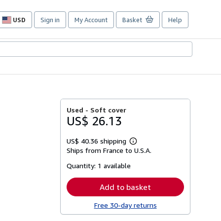
USD
Sign in
My Account
Basket
Help
Site
shopping
preferences
Used -
Soft cover
US$ 26.13
US$ 40.36 shipping
Learn
Ships from France to U.S.A.
more
about
Quantity:
1 available
shipping
rates
Add to basket
Free 30-day returns