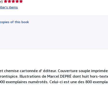
Seller
r)
rating
ller's items
5
out
of
copies of this book
5
stars
 et chemise cartonnée d' éditeur. Couverture souple imprimée
frontispice. Illustrations de Marcel DEPRÉ dont huit hors-text
1000 exemplaires numérotés. Celui-ci est une des 800 exempla