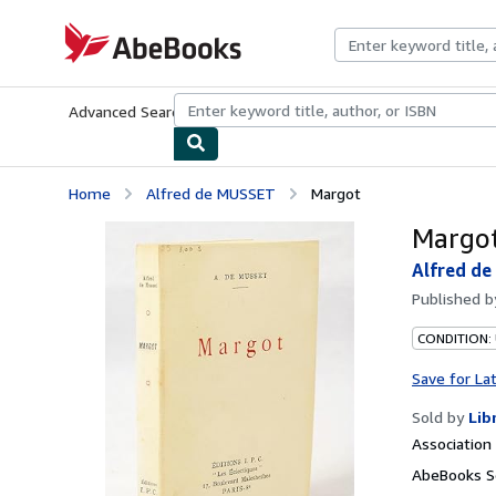
Skip to main content
AbeBooks.com
Advanced Search
Browse Collections
Rare Books
Art & Collecti
Home
Alfred de MUSSET
Margot
Margo
Alfred d
Published 
CONDITION:
Save for La
Sold by
Lib
Associatio
AbeBooks Se