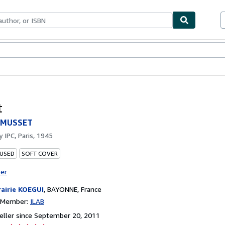
bles
Textbooks
Sellers
Start Selling
t
e MUSSET
by
IPC, Paris, 1945
 USED
SOFT COVER
ter
rairie KOEGUI
,
BAYONNE, France
n Member:
ILAB
ller since September 20, 2011