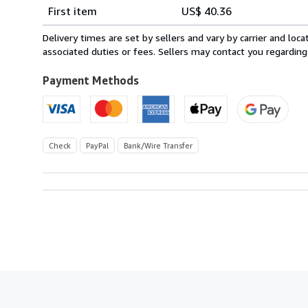
Shipping
quantity
First item
US$ 40.36
rates
from
Delivery times are set by sellers and vary by carrier and lo
France
associated duties or fees. Sellers may contact you regarding
to
U.S.A.
Payment Methods
Check
PayPal
Bank/Wire Transfer