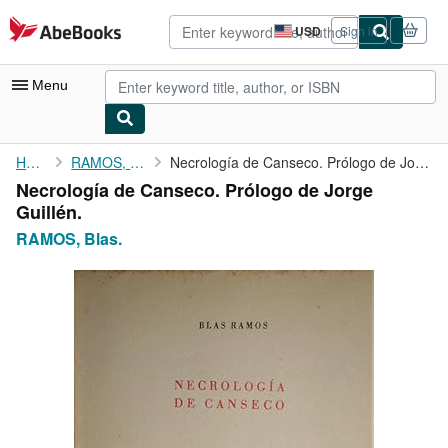
Skip to main content
AbeBooks.com
USD
Sign in
Site
shopping
preferences
Menu
My Account
Home
RAMOS, Blas.
Necrología de Canseco. Prólogo de Jorge Guillén.
Necrología de Canseco. Prólogo de Jorge
My Purchases
Guillén.
Advanced Search
RAMOS, Blas.
Browse Collections
Rare Books
Art & Collectibles
Textbooks
Sellers
Start Selling