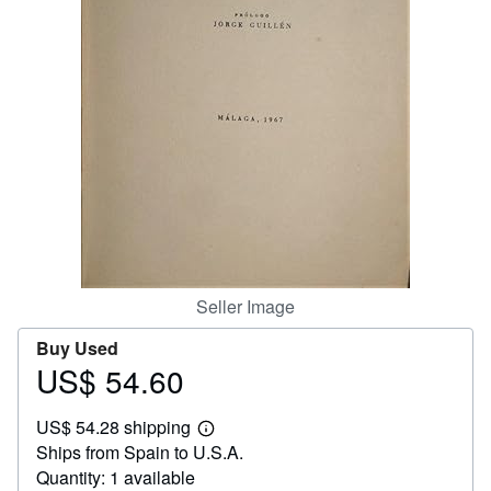
Help
CLOSE
Seller Image
Buy Used
US$ 54.60
Price
US$
US$ 54.28 shipping
54.60
Learn
Ships from Spain to U.S.A.
more
about
Quantity: 1 available
shipping