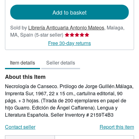
rates
Add to basket
Sold by
Librería Anticuaria Antonio Mateos
,
Malaga,
Seller
MA, Spain
(5-star seller)
rating
Free 30-day returns
5
out
Item details
Seller details
of
5
About this Item
stars
Necrología de Canseco. Prólogo de Jorge Guillén.Málaga,
Imprenta Sur, 1967, 22 x 15 cm., cartulina editorial, 90
págs. + 3 hojas. (Tirada de 200 ejemplares en papel de
hijo Guarro. Edición de Ángel Caffarena). Lengua y
Literatura Española.
Seller Inventory # 2159T4B3
Contact seller
Report this item