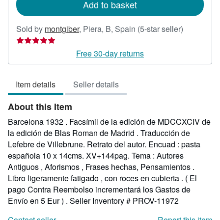
Add to basket
Seller
Sold by
montgiber
,
Piera, B, Spain
(5-star seller)
rating
5
Free 30-day returns
out
of
Item details
Seller details
5
stars
About this Item
Barcelona 1932 . Facsímil de la edición de MDCCXCIV de
la edición de Blas Roman de Madrid . Traducción de
Lefebre de Villebrune. Retrato del autor. Encuad : pasta
española 10 x 14cms. XV+144pag. Tema : Autores
Antiguos , Aforismos , Frases hechas, Pensamientos .
Libro ligeramente fatigado , con roces en cubierta . ( El
pago Contra Reembolso incrementará los Gastos de
Envío en 5 Eur ) .
Seller Inventory # PROV-11972
Contact seller
Report this item