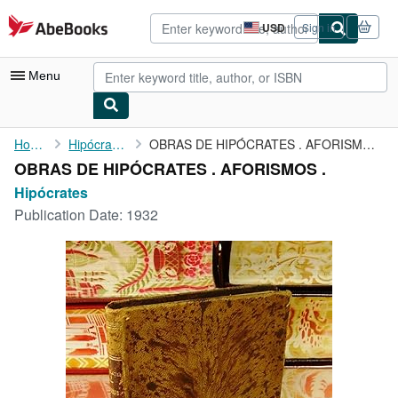
Skip to main content
AbeBooks.com
USD
Sign in
Site
shopping
preferences
Menu
My Account
Home
Hipócrates
OBRAS DE HIPÓCRATES . AFORISMOS .
OBRAS DE HIPÓCRATES . AFORISMOS .
My Purchases
Hipócrates
Advanced Search
Publication Date:
1932
Browse Collections
Rare Books
Art & Collectibles
Textbooks
Sellers
Start Selling