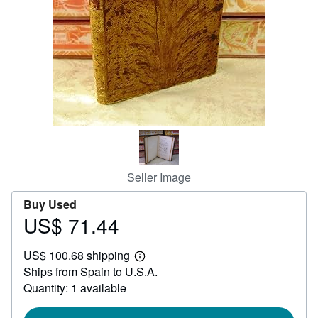
Help
CLOSE
Seller Image
Buy Used
US$ 71.44
Price
US$
US$ 100.68 shipping
71.44
Learn
Ships from Spain to U.S.A.
more
about
Quantity: 1 available
shipping
rates