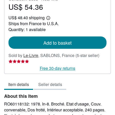
US$ 54.36
Price
US$
US$ 48.40 shipping
54.36
Learn
Ships from France to U.S.A.
more
about
Quantity: 1 available
shipping
rates
Add to basket
Seller
Sold by
Le-Livre
,
SABLONS, France
(5-star seller)
rating
5
Free 30-day returns
out
of
Item details
Seller details
5
stars
About this Item
RO60118132: 1978. In-8. Broché. Etat d'usage, Couv.
convenable, Dos frotté, Intérieur acceptable. 240 pages.