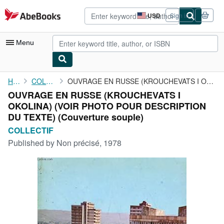
Skip to main content
AbeBooks.com
USD
Sign in
Site
shopping
preferences
Menu
My Account
Home
COLLECTIF
OUVRAGE EN RUSSE (KROUCHEVATS I OKOLINA) (VOIR PHOTO POUR ...
OUVRAGE EN RUSSE (KROUCHEVATS I
My Purchases
OKOLINA) (VOIR PHOTO POUR DESCRIPTION
Advanced Search
DU TEXTE) (Couverture souple)
COLLECTIF
Browse Collections
Published by
Non précisé, 1978
Rare Books
Art & Collectibles
Textbooks
Sellers
Start Selling