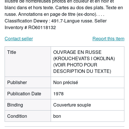
Illustré de nombreuses photos en couleur et en noir et
blanc dans et hors texte. Cartes au dos des plats. Texte en
russe. Annotations en page de titre (ex-dono). . . .
Classification Dewey : 491.7-Langue russe.
Seller
Inventory # RO60118132
Contact seller
Report this item
Title
OUVRAGE EN RUSSE
(KROUCHEVATS I OKOLINA)
(VOIR PHOTO POUR
DESCRIPTION DU TEXTE)
Publisher
Non précisé
Publication Date
1978
Binding
Couverture souple
Condition
bon