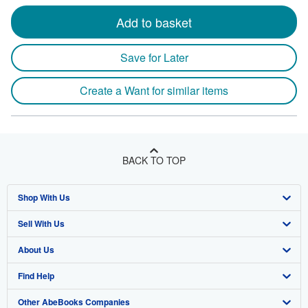
Add to basket
Save for Later
Create a Want for similar items
BACK TO TOP
Shop With Us
Sell With Us
Advanced Search
About Us
Browse Collections
Start Selling
Find Help
My Account
Join Our Affiliate Program
About AbeBooks
Other AbeBooks Companies
My Orders
Book Buyback
Media
Help