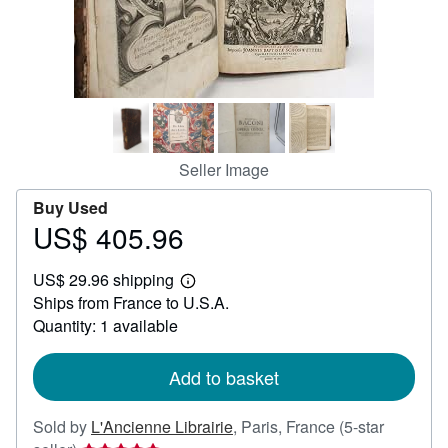
Help
CLOSE
Seller Image
Buy Used
US$ 405.96
Price
US$
US$ 29.96 shipping
405.96
Learn
Ships from France to U.S.A.
more
about
Quantity: 1 available
shipping
rates
Add to basket
Sold by
L'Ancienne Librairie
,
Paris, France
(5-star