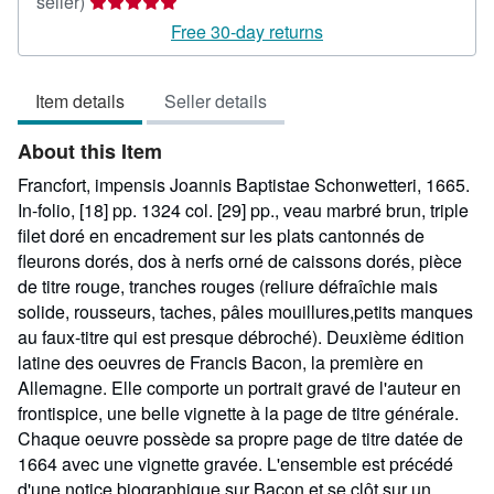
Seller
seller)
rating
Free 30-day returns
5
out
Item details
Seller details
of
5
About this Item
stars
Francfort, impensis Joannis Baptistae Schonwetteri, 1665.
In-folio, [18] pp. 1324 col. [29] pp., veau marbré brun, triple
filet doré en encadrement sur les plats cantonnés de
fleurons dorés, dos à nerfs orné de caissons dorés, pièce
de titre rouge, tranches rouges (reliure défraîchie mais
solide, rousseurs, taches, pâles mouillures,petits manques
au faux-titre qui est presque débroché). Deuxième édition
latine des oeuvres de Francis Bacon, la première en
Allemagne. Elle comporte un portrait gravé de l'auteur en
frontispice, une belle vignette à la page de titre générale.
Chaque oeuvre possède sa propre page de titre datée de
1664 avec une vignette gravée. L'ensemble est précédé
d'une notice biographique sur Bacon et se clôt sur un