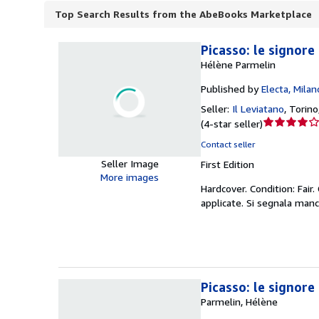
Top Search Results from the AbeBooks Marketplace
Picasso: le signore 
Hélène Parmelin
Published by
Electa, Milan
Seller:
Il Leviatano
,
Torino
Seller
(
4-star seller
)
rating
Contact seller
4
Seller Image
First Edition
out
More images
of
Hardcover.
Condition: Fair.
5
applicate. Si segnala man
stars
Picasso: le signore 
Parmelin, Hélène