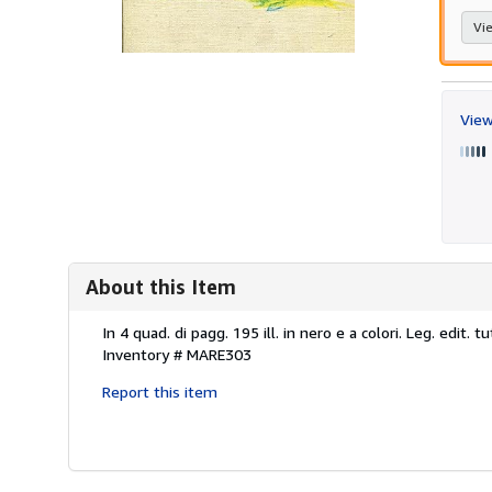
Vie
View
About this Item
Description:
In 4 quad. di pagg. 195 ill. in nero e a colori. Leg. edit.
Inventory # MARE303
Report this item