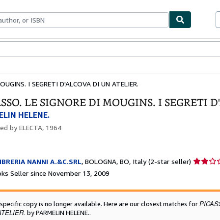
bles
Textbooks
Sellers
Start Selling
OUGINS. I SEGRETI D'ALCOVA DI UN ATELIER.
SSO. LE SIGNORE DI MOUGINS. I SEGRETI D
LIN HELENE.
hed by
ELECTA, 1964
Seller
IBRERIA NANNI A.&C.SRL
,
BOLOGNA, BO, Italy
(2-star seller)
rating
ks Seller since November 13, 2009
2
out
of
PICAS
 specific copy is no longer available. Here are our closest matches for
5
ATELIER.
by PARMELIN HELENE..
stars