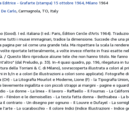
ta Editrice - Grafarte (stampa) 15 ottobre 1964, Milano
1964
o De Carlo
,
Carmagnola, TO, Italy
no (Good).
I ed. italiana (I ed.: Paris, Édition Cercle d'Arts 1964). Traduzio
ome tutti i musei immaginari, tradice la dimensione. Succede che una pi
a pagina per sé come una grande tela. Ma rispettare la scala la rendereb
 volte riportate letteralmente, a volte invece riferite in frasi esatte n
tà. / Questo libro riproduce alcune tele che non hanno titolo. Ne fann
t'altro" (dal Preludio, p. 33). In-4 quasi quadro, pp. 196, rilegatura in 
atura della Torriani & C. di Milano), sovraccoperta illustrata a colori al 
i in b/n e a colori (le illustrazioni a colori sono applicate). Fotografie 
a (CH) - La Litografia Mourlot e Moderne, Lione (F) - la Tipografia Union
e lievemente ingiallita e con piccoli strappi ai margini - pagine e sguard
io - Le donne - La linea - Il lavoro - Raffaello - Il Fournas - La Califo
beri - Fénéon e le demoiselles - La testa fatta donna - Bethsabea - La
a il contrario - Un disegno per ognuno - Il Louvre e Dufayel - La somigl
re l'arte - Lo scarabocchio - Il colore Indici (Indice Illustrazioni - Indice g