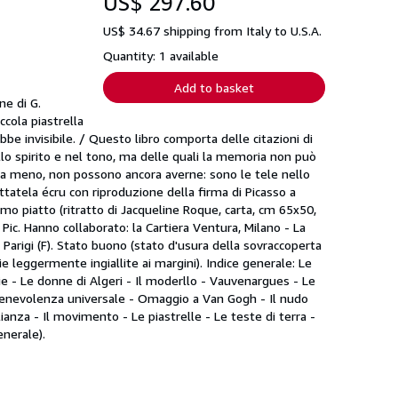
US$ 297.60
US$ 34.67 shipping from Italy to U.S.A.
Quantity: 1 available
Add to basket
ne di G.
ccola piastrella
be invisibile. / Questo libro comporta delle citazioni di
ello spirito e nel tono, ma delle quali la memoria non può
o a meno, non possono ancora averne: sono le tele nello
tuttatela écru con riproduzione della firma di Picasso a
primo piatto (ritratto di Jacqueline Roque, carta, cm 65x50,
di Pic. Hanno collaborato: la Cartiera Ventura, Milano - La
, Parigi (F). Stato buono (stato d'usura della sovraccoperta
ie leggermente ingiallite ai margini). Indice generale: Le
rnie - Le donne di Algeri - Il moderllo - Vauvenargues - Le
 benevolenza universale - Omaggio a Van Gogh - Il nudo
ianza - Il movimento - Le piastrelle - Le teste di terra -
enerale).