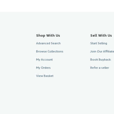
Shop With Us
Sell With Us
Advanced Search
Start Selling
Browse Collections
Join Our Affilia
My Account
Book Buyback
My Orders
Refer a seller
View Basket