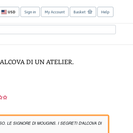
USD
Sign in
My Account
Basket
Help
Site
shopping
preferences
'ALCOVA DI UN ATELIER.
SO. LE SIGNORE DI MOUGINS. I SEGRETI D'ALCOVA DI