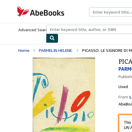
Skip to main content
AbeBooks.com
Advanced Search
Browse Collections
Rare Books
Art & Collecti
Home
PARMELIN HELENE.
PICASSO. LE SIGNORE DI M
PICA
PARME
Publis
Used
From
L
AbeBoo
This
UN 