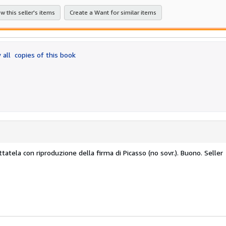
w this seller's items
Create a Want for similar items
 all
copies of this book
 tuttatela con riproduzione della firma di Picasso (no sovr.). Buono.
Seller