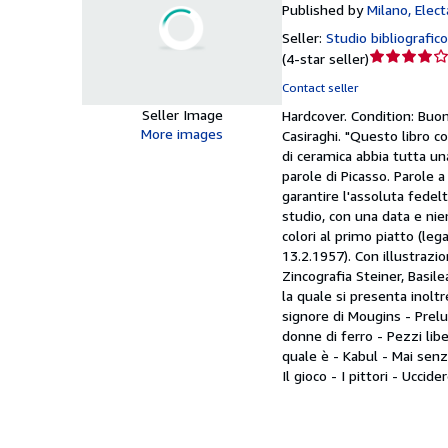
Published by
Milano, Elec
Seller:
Studio bibliografic
Seller
(
4-star seller
)
rating
Contact seller
4
Seller Image
Hardcover.
Condition: Buo
out
More images
Casiraghi. "Questo libro c
of
di ceramica abbia tutta un
5
parole di Picasso. Parole a
stars
garantire l'assoluta fedel
studio, con una data e nien
colori al primo piatto (leg
13.2.1957). Con illustrazion
Zincografia Steiner, Basile
la quale si presenta inoltr
signore di Mougins - Prelud
donne di ferro - Pezzi li
quale è - Kabul - Mai senz
Il gioco - I pittori - Uccide