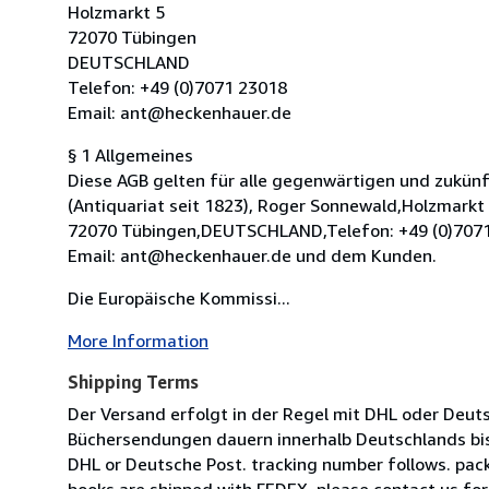
Holzmarkt 5
72070 Tübingen
DEUTSCHLAND
Telefon: +49 (0)7071 23018
Email: ant@heckenhauer.de
§ 1 Allgemeines
Diese AGB gelten für alle gegenwärtigen und zukün
(Antiquariat seit 1823), Roger Sonnewald,Holzmarkt
72070 Tübingen,DEUTSCHLAND,Telefon: +49 (0)707
Email: ant@heckenhauer.de und dem Kunden.
Die Europäische Kommissi...
More Information
Shipping Terms
Der Versand erfolgt in der Regel mit DHL oder Deuts
Büchersendungen dauern innerhalb Deutschlands bis 
DHL or Deutsche Post. tracking number follows. packa
books are shipped with FEDEX, please contact us for 