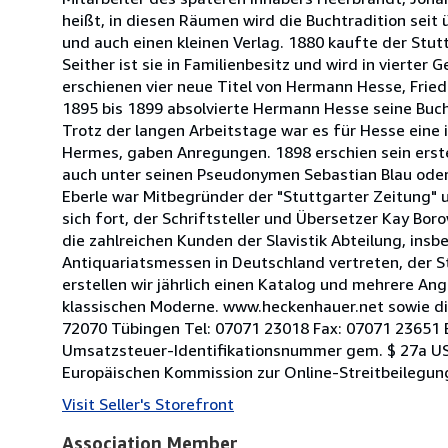
heißt, in diesen Räumen wird die Buchtradition seit
und auch einen kleinen Verlag. 1880 kaufte der Stu
Seither ist sie in Familienbesitz und wird in vierte
erschienen vier neue Titel von Hermann Hesse, Fried
1895 bis 1899 absolvierte Hermann Hesse seine Buch
Trotz der langen Arbeitstage war es für Hesse eine 
Hermes, gaben Anregungen. 1898 erschien sein erst
auch unter seinen Pseudonymen Sebastian Blau oder 
Eberle war Mitbegründer der "Stuttgarter Zeitung" un
sich fort, der Schriftsteller und Übersetzer Kay Bor
die zahlreichen Kunden der Slavistik Abteilung, ins
Antiquariatsmessen in Deutschland vertreten, der 
erstellen wir jährlich einen Katalog und mehrere Ang
klassischen Moderne. www.heckenhauer.net sowie die
72070 Tübingen Tel: 07071 23018 Fax: 07071 23651
Umsatzsteuer-Identifikationsnummer gem. $ 27a UStG
Europäischen Kommission zur Online-Streitbeilegun
Visit Seller's Storefront
Association Member