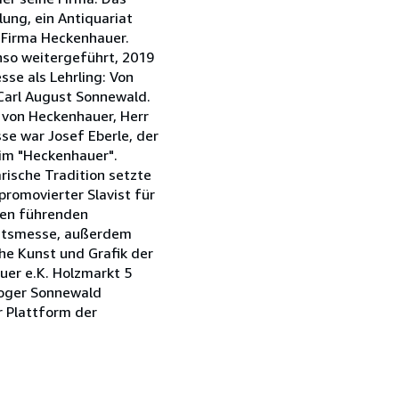
ung, ein Antiquariat
 Firma Heckenhauer.
enso weitergeführt, 2019
se als Lehrling: Von
 Carl August Sonnewald.
t von Heckenhauer, Herr
e war Josef Eberle, der
eim "Heckenhauer".
arische Tradition setzte
promovierter Slavist für
 den führenden
iatsmesse, außerdem
che Kunst und Grafik der
uer e.K. Holzmarkt 5
Roger Sonnewald
r Plattform der