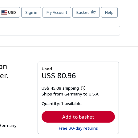
USD
Sign in
My Account
Basket
Help
Site
shopping
preferences
von
Used
er.
US$ 80.96
US$ 45.08 shipping
Learn
Ships from Germany to U.S.A.
more
about
Quantity:
1 available
shipping
rates
Add to basket
 Germany
Free 30-day returns