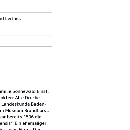
d Leitner.
amilie Sonnewald Einst,
nkten: Alte Drucke,
ca, Landeskunde Baden-
 dem Museum Brandhorst.
ar bereits 1596 die
ensis". Ein ehemaliger
er seine Firma. Das