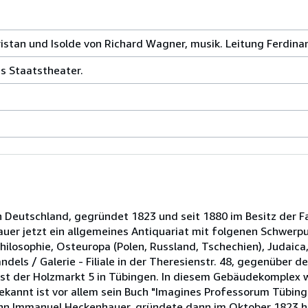
istan und Isolde von Richard Wagner, musik. Leitung Ferdinan
s Staatstheater.
in Deutschland, gegründet 1823 und seit 1880 im Besitz der F
hauer jetzt ein allgemeines Antiquariat mit folgenen Schwerpu
 Philosophie, Osteuropa (Polen, Russland, Tschechien), Judai
dels / Galerie - Filiale in der Theresienstr. 48, gegenüber
st der Holzmarkt 5 in Tübingen. In diesem Gebäudekomplex w
Bekannt ist vor allem sein Buch "Imagines Professorum Tübing
ann Immanuel Heckenhauer, gründete dann im Oktober 1823 hi