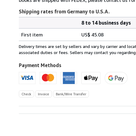
Shipping rates from Germany to U.S.A.
8 to 14 business days
Order
Shipping
quantity
First item
US$ 45.08
rates
from
Delivery times are set by sellers and vary by carrier and lo
Germany
associated duties or fees. Sellers may contact you regarding
to
U.S.A.
Payment Methods
Check
Invoice
Bank/Wire Transfer