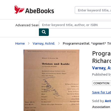
Skip to main content
AbeBooks.com
Advanced Search
Browse Collections
Rare Books
Art & Collecti
Home
Varnay, Astrid.
Programmzettel. *signiert* Tri
Progra
Richar
Varnay, A
Published 
CONDITION:
Save for La
Sold by
Ant
Associatio