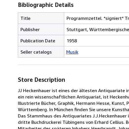
Bibliographic Details
Title
Programmzettel. *signiert* Tr
Publisher
Stuttgart, Württembergische
Publication Date
1958
Seller catalogs
Musik
Store Description
JJ Heckenhauer ist eines der ältesten Antiquariate 
ein rein wissenschaftlichen Antiquariat, ist Hecken
Illustrierte Bücher, Graphik, Hermann Hesse, Kunst,
Württemberg. In München finden Sie unsere Kunsthan
Das Stammhaus des Antiquariates J.J.Heckenhauer i
dritte Buchdruckerei Tübingens von Erhard Cellius. 
Mitarbeiter des späteren Inhabers Heerbrandt, Joh