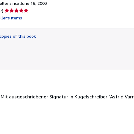
ller since June 16, 2003
Seller
r)
rating
ller's items
5
out
of
copies of this book
5
stars
, Mit ausgeschriebener Signatur in Kugelschreiber "Astrid Varn