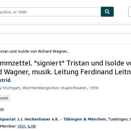
bles
Textbooks
Sellers
Start Selling
stan und Isolde von Richard Wagner...
mmzettel. *signiert* Tristan und Isolde 
d Wagner, musik. Leitung Ferdinand Leitn
strid.
by
Stuttgart, Württembergisches Staatstheater., 1958
 USED
ter
iquariat J.J. Heckenhauer e.K. - Tübingen & München
,
Tuebingen,
n Member:
VDA
ILAB