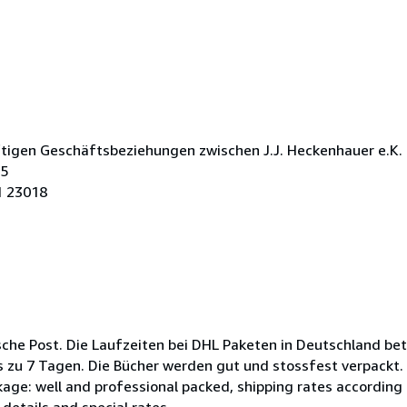
ftigen Geschäftsbeziehungen zwischen J.J. Heckenhauer e.K.
 5
1 23018
che Post. Die Laufzeiten bei DHL Paketen in Deutschland bet
zu 7 Tagen. Die Bücher werden gut und stossfest verpackt. s
ge: well and professional packed, shipping rates according t
details and special rates.