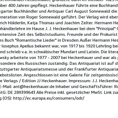
 über 400 Jahren gepflegt. Heckenhauer führte eine Buchhandl
ttgarter Buchhändler und Antiquar Carl August Sonnewald die
r Generation von Roger Sonnewald geführt. Der Verlag wird eb
rich Hölderlin, Katja Thomas und Joachim Zelter. Hermann Hes
händlerlehre im Hause J. J. Heckenhauer bei dem "Prinzipal"
intensive Zeit des Selbststudiums. Freunde und der Prokuris
es Buch "Romantische Lieder" in Dresden.Außer Hermann Hess
Iosephus Apellus bekannt war, von 1917 bis 1920 Lehrling b
d schrieb v.a. in schwäbischer Mundart und Latein. Die liter
owsky arbeitete von 1977 - 2007 bei Heckenhauer und war als 
besondere des Russischen zuständig. Das Antiquariat ist auf
Stuttgarter Antiquariatsmesse und der Frankfurter Antiquar
ebotslisten. Angeschlossen ist eine Galerie für zeitgenössis
 Verlags / Edition JJ Heckenhauer. Impressum: J.J. Heckenha
 E-Mail: ant@heckenhauer.de Inhaber und Geschäftsführer: 
: DE 289399643 Alle Preise inkl. gesetzlicher MwSt. Link zu
g (OS): http://ec.europa.eu/consumers/odr/