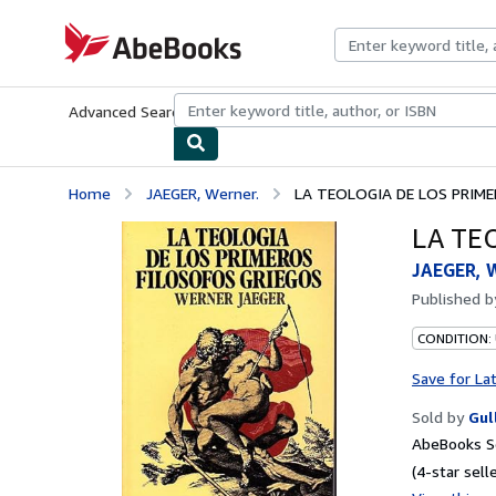
Skip to main content
AbeBooks.com
Advanced Search
Browse Collections
Rare Books
Art & Collecti
Home
JAEGER, Werner.
LA TEOLOGIA DE LOS PRIME
LA TE
JAEGER, W
Published 
CONDITION:
Save for La
Sold by
Gul
AbeBooks Se
(4-star selle