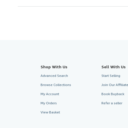
Shop With Us
Sell With Us
Advanced Search
Start Selling
Browse Collections
Join Our Affilia
My Account
Book Buyback
My Orders
Refer a seller
View Basket