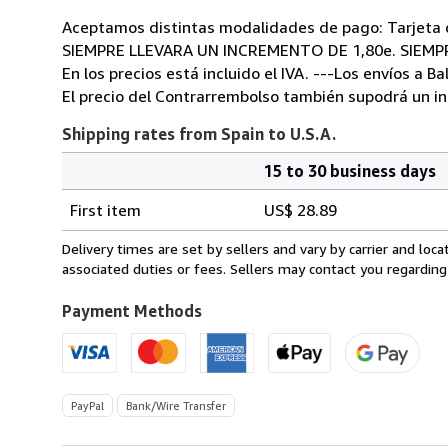
Aceptamos distintas modalidades de pago: Tarjeta 
SIEMPRE LLEVARA UN INCREMENTO DE 1,80e. SIEMPRE
En los precios está incluido el IVA. ---Los envíos a 
El precio del Contrarrembolso también supodrá un in
Shipping rates from Spain to U.S.A.
15 to 30 business days
Order
Shipping
quantity
First item
US$ 28.89
rates
from
Delivery times are set by sellers and vary by carrier and lo
Spain
associated duties or fees. Sellers may contact you regarding
to
U.S.A.
Payment Methods
PayPal
Bank/Wire Transfer