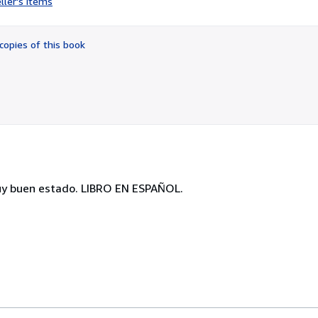
ller's items
4
out
of
copies of this book
5
stars
 Muy buen estado. LIBRO EN ESPAÑOL.