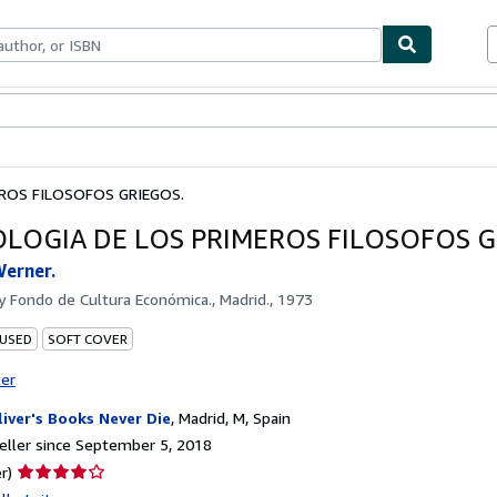
bles
Textbooks
Sellers
Start Selling
ROS FILOSOFOS GRIEGOS.
OLOGIA DE LOS PRIMEROS FILOSOFOS G
erner.
by
Fondo de Cultura Económica., Madrid., 1973
 USED
SOFT COVER
ter
liver's Books Never Die
,
Madrid, M, Spain
ller since September 5, 2018
Seller
r)
rating