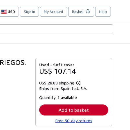
USD
Sign in
My Account
Basket
Help
Site
shopping
preferences
RIEGOS.
Used -
Soft cover
US$ 107.14
US$ 28.89 shipping
Learn
Ships from Spain to U.S.A.
more
about
Quantity:
1 available
shipping
rates
Add to basket
Free 30-day returns