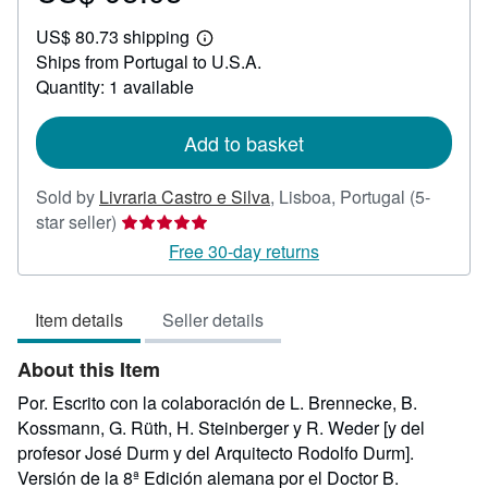
US$
US$ 80.73 shipping
95.03
Learn
Ships from Portugal to U.S.A.
more
about
Quantity: 1 available
shipping
rates
Add to basket
Sold by
Livraria Castro e Silva
,
Lisboa, Portugal
(5-
Seller
star seller)
rating
Free 30-day returns
5
out
Item details
Seller details
of
5
About this Item
stars
Por. Escrito con la colaboración de L. Brennecke, B.
Kossmann, G. Rüth, H. Steinberger y R. Weder [y del
profesor José Durm y del Arquitecto Rodolfo Durm].
Versión de la 8ª Edición alemana por el Doctor B.