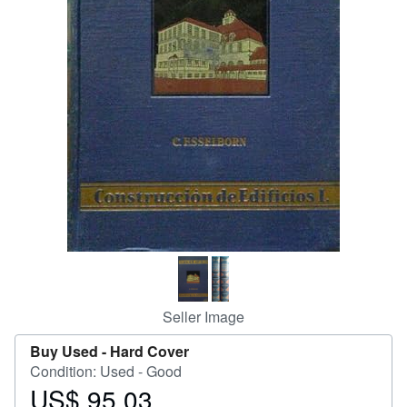
Help
CLOSE
Seller Image
Buy Used -
Hard Cover
Condition: Used - Good
US$ 95.03
Price