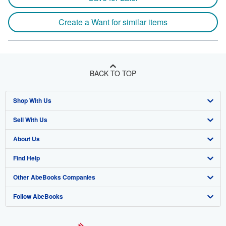
Create a Want for similar items
BACK TO TOP
Shop With Us
Sell With Us
Advanced Search
About Us
Browse Collections
Start Selling
Find Help
My Account
Join Our Affiliate Program
About AbeBooks
Other AbeBooks Companies
My Orders
Book Buyback
Media
Help
Follow AbeBooks
View Basket
Refer a seller
Careers
Customer Support
AbeBooks.co.uk
Forums
AbeBooks.de