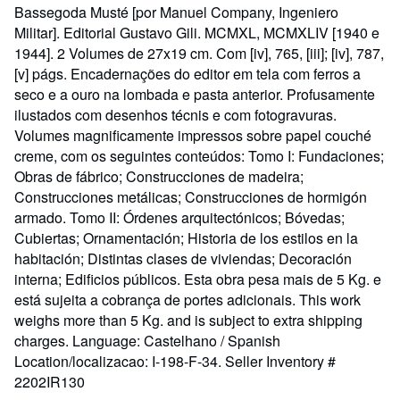
Bassegoda Musté [por Manuel Company, Ingeniero
Militar]. Editorial Gustavo Gili. MCMXL, MCMXLIV [1940 e
1944]. 2 Volumes de 27x19 cm. Com [iv], 765, [iii]; [iv], 787,
[v] págs. Encadernações do editor em tela com ferros a
seco e a ouro na lombada e pasta anterior. Profusamente
ilustados com desenhos técnis e com fotogravuras.
Volumes magnificamente impressos sobre papel couché
creme, com os seguintes conteúdos: Tomo I: Fundaciones;
Obras de fábrico; Construcciones de madeira;
Construcciones metálicas; Construcciones de hormigón
armado. Tomo II: Órdenes arquitectónicos; Bóvedas;
Cubiertas; Ornamentación; Historia de los estilos en la
habitación; Distintas clases de viviendas; Decoración
interna; Edificios públicos. Esta obra pesa mais de 5 Kg. e
está sujeita a cobrança de portes adicionais. This work
weighs more than 5 Kg. and is subject to extra shipping
charges. Language: Castelhano / Spanish
Location/localizacao: I-198-F-34.
Seller Inventory #
2202IR130