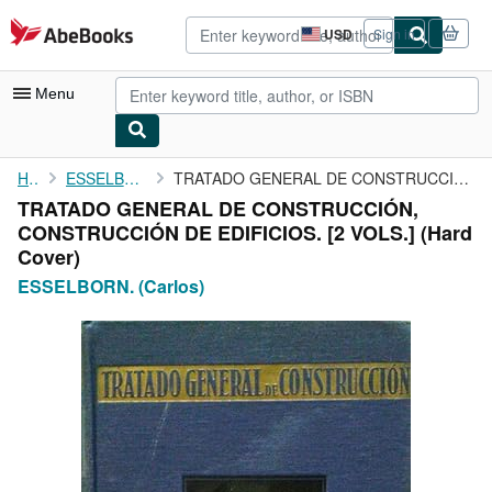
Skip to main content
AbeBooks.com
USD
Sign in
Site
shopping
preferences
Menu
My Account
Home
ESSELBORN. (Carlos)
TRATADO GENERAL DE CONSTRUCCIÓN, CONSTRUCCIÓN DE EDIFICIOS. [2 ...
TRATADO GENERAL DE CONSTRUCCIÓN,
My Purchases
CONSTRUCCIÓN DE EDIFICIOS. [2 VOLS.] (Hard
Advanced Search
Cover)
ESSELBORN. (Carlos)
Browse Collections
Rare Books
Art & Collectibles
Textbooks
Sellers
Start Selling