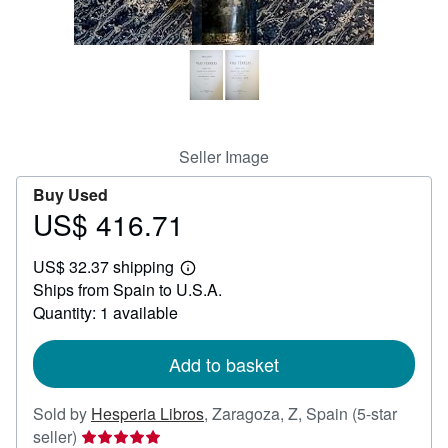
Help
CLOSE
Seller Image
Buy Used
US$ 416.71
Price
US$
US$ 32.37 shipping
416.71
Learn
Ships from Spain to U.S.A.
more
about
Quantity: 1 available
shipping
rates
Add to basket
Sold by
Hesperia Libros
,
Zaragoza, Z, Spain
(5-star
Seller
seller)