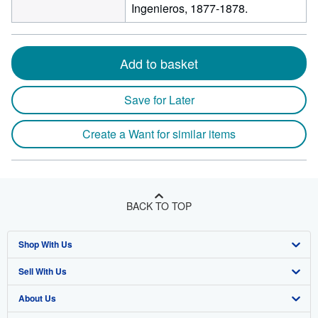
Ingenieros, 1877-1878.
Add to basket
Save for Later
Create a Want for similar items
BACK TO TOP
Shop With Us
Sell With Us
Advanced Search
About Us
Browse Collections
Start Selling