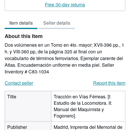
rating
Free 30-day returns
5
out
Item details
Seller details
of
5
About this Item
stars
Dos volúmenes en un Tomo en 4to. mayor; XVII-396 pp., 1
h. y VIII-360 pp, de la página 320 al final con un
vocabulario de términos ferroviarios. Ejemplar carente del
Atlas. Encuadernación uniforme en media piel.
Seller
Inventory # C83-1034
Contact seller
Report this item
Title
Tracción en Vías Férreas. [I:
Estudio de la Locomotora. II:
Manual del Maquinista y
Fogonero].
Publisher
Madrid, Imprenta del Memorial de