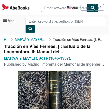
Skip to main content
AbeBooks.com
USD
Sign in
Site
shopping
preferences
Menu
My Account
Home
MARVÁ Y MAYER, José (1846-1937).
Tracción en Vías Férreas. [I: Estudio de la Locomotora. II: ...
Tracción en Vías Férreas. [I: Estudio de la
My Purchases
Locomotora. II: Manual del...
Advanced Search
MARVÁ Y MAYER, José (1846-1937).
Published by
Madrid, Imprenta del Memorial de Ingenieros, 1877-1878.
Browse Collections
Rare Books
Art & Collectibles
Textbooks
Sellers
Start Selling