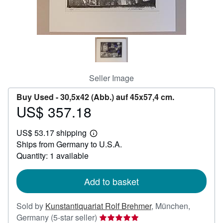
Help
CLOSE
Seller Image
Buy Used -
30,5x42 (Abb.) auf 45x57,4 cm.
US$ 357.18
Price
US$
US$ 53.17 shipping
357.18
Learn
Ships from Germany to U.S.A.
more
about
Quantity: 1 available
shipping
rates
Add to basket
Sold by
Kunstantiquariat Rolf Brehmer
,
München,
Seller
Germany
(5-star seller)