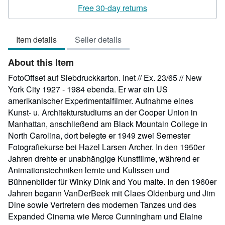
rating
Free 30-day returns
5
out
Item details
Seller details
of
5
About this Item
stars
FotoOffset auf Siebdruckkarton. Inet // Ex. 23/65 // New
York City 1927 - 1984 ebenda. Er war ein US
amerikanischer Experimentalfilmer. Aufnahme eines
Kunst- u. Architekturstudiums an der Cooper Union in
Manhattan, anschließend am Black Mountain College in
North Carolina, dort belegte er 1949 zwei Semester
Fotografiekurse bei Hazel Larsen Archer. In den 1950er
Jahren drehte er unabhängige Kunstfilme, während er
Animationstechniken lernte und Kulissen und
Bühnenbilder für Winky Dink and You malte. In den 1960er
Jahren begann VanDerBeek mit Claes Oldenburg und Jim
Dine sowie Vertretern des modernen Tanzes und des
Expanded Cinema wie Merce Cunningham und Elaine