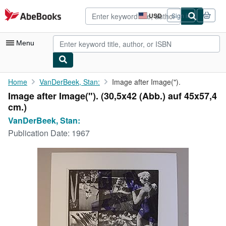
Skip to main content
AbeBooks.com
USD
Sign in
Site
shopping
preferences
Menu
My Account
Home
VanDerBeek, Stan:
Image after Image(").
Image after Image("). (30,5x42 (Abb.) auf 45x57,4
My Purchases
cm.)
Advanced Search
VanDerBeek, Stan:
Publication Date:
1967
Browse Collections
Rare Books
Art & Collectibles
Textbooks
Sellers
Start Selling