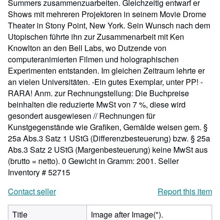
Summers zusammenzuarbeiten. Gleichzeitig entwarf er
Shows mit mehreren Projektoren in seinem Movie Drome
Theater in Stony Point, New York. Sein Wunsch nach dem
Utopischen führte ihn zur Zusammenarbeit mit Ken
Knowlton an den Bell Labs, wo Dutzende von
computeranimierten Filmen und holographischen
Experimenten entstanden. Im gleichen Zeitraum lehrte er
an vielen Universitäten. -Ein gutes Exemplar, unter PP! -
RARA! Anm. zur Rechnungstellung: Die Buchpreise
beinhalten die reduzierte MwSt von 7 %, diese wird
gesondert ausgewiesen // Rechnungen für
Kunstgegenstände wie Grafiken, Gemälde weisen gem. §
25a Abs.3 Satz 1 UStG (Differenzbesteuerung) bzw. § 25a
Abs.3 Satz 2 UStG (Margenbesteuerung) keine MwSt aus
(brutto = netto). 0 Gewicht in Gramm: 2001.
Seller
Inventory # 52715
Contact seller
Report this item
Title
Image after Image(").