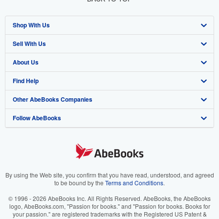
Shop With Us
Sell With Us
Advanced Search
About Us
Browse Collections
Start Selling
Find Help
My Account
Join Our Affiliate Program
About AbeBooks
Other AbeBooks Companies
My Orders
Book Buyback
Media
Help
Follow AbeBooks
View Basket
Refer a seller
Careers
Customer Support
AbeBooks.co.uk
Forums
AbeBooks.de
Privacy Policy
AbeBooks.fr
Your Ads Privacy Choices
AbeBooks.it
By using the Web site, you confirm that you have read, understood, and agreed
to be bound by the
Terms and Conditions
.
Designated Agent
AbeBooks Aus/NZ
© 1996 - 2026 AbeBooks Inc. All Rights Reserved. AbeBooks, the AbeBooks
logo, AbeBooks.com, "Passion for books." and "Passion for books. Books for
Accessibility
AbeBooks.ca
your passion." are registered trademarks with the Registered US Patent &