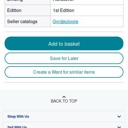
Edition
1st Edition
Seller catalogs
Gynäkologie
Add to basket
Save for Later
Create a Want for similar items
BACK TO TOP
Shop With Us
Sell With Us
Advanced Search