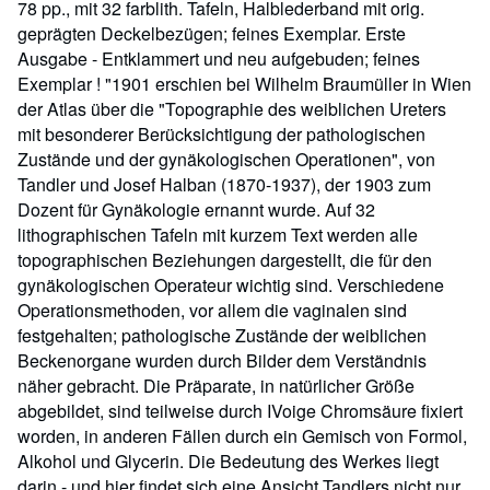
78 pp., mit 32 farblith. Tafeln, Halblederband mit orig.
geprägten Deckelbezügen; feines Exemplar. Erste
Ausgabe - Entklammert und neu aufgebuden; feines
Exemplar ! "1901 erschien bei Wilhelm Braumüller in Wien
der Atlas über die "Topographie des weiblichen Ureters
mit besonderer Berücksichtigung der pathologischen
Zustände und der gynäkologischen Operationen", von
Tandler und Josef Halban (1870-1937), der 1903 zum
Dozent für Gynäkologie ernannt wurde. Auf 32
lithographischen Tafeln mit kurzem Text werden alle
topographischen Beziehungen dargestellt, die für den
gynäkologischen Operateur wichtig sind. Verschiedene
Operationsmethoden, vor allem die vaginalen sind
festgehalten; pathologische Zustände der weiblichen
Beckenorgane wurden durch Bilder dem Verständnis
näher gebracht. Die Präparate, in natürlicher Größe
abgebildet, sind teilweise durch IVoige Chromsäure fixiert
worden, in anderen Fällen durch ein Gemisch von Formol,
Alkohol und Glycerin. Die Bedeutung des Werkes liegt
darin - und hier findet sich eine Ansicht Tandlers nicht nur