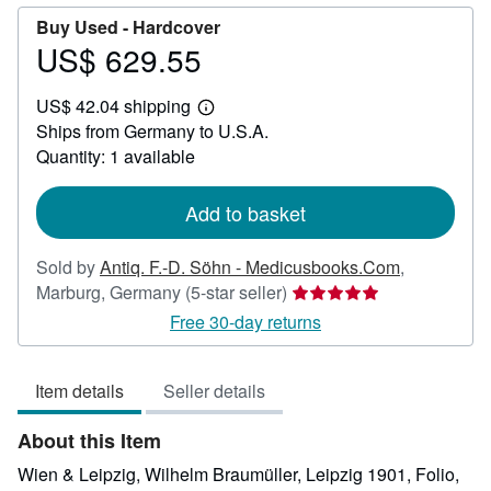
Buy Used -
Hardcover
US$ 629.55
Price
US$
US$ 42.04 shipping
629.55
Learn
Ships from Germany to U.S.A.
more
about
Quantity: 1 available
shipping
rates
Add to basket
Sold by
Antiq. F.-D. Söhn - Medicusbooks.Com
,
Seller
Marburg, Germany
(5-star seller)
rating
Free 30-day returns
5
out
Item details
Seller details
of
5
About this Item
stars
Wien & Leipzig, Wilhelm Braumüller, Leipzig 1901, Folio,