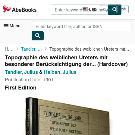
Skip to main content
AbeBooks.com
USD
Sign in
Site
shopping
preferences
Menu
My Account
Home
Tandler, Julius
Topographie des weiblichen Ureters mit besonderer ...
Topographie des weiblichen Ureters mit
My Purchases
besonderer Berücksichtigung der... (Hardcover)
Advanced Search
Tandler, Julius
&
Halban, Julius
Publication Date:
1901
Browse Collections
First Edition
Rare Books
Art & Collectibles
Textbooks
Sellers
Start Selling