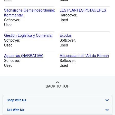
Sächsische Gemeindeordnung:
LES PLANTES POTAGERES
Kommentar
Hardcover
Softcover
Used
Used
Gestión Logistica y Comercial
Exodus
Softcover
Softcover
Used
Used
Aguas las (NARRATIVA)
Maupassant et l'Art du Roman
Softcover
Softcover
Used
Used
BACK TO TOP
Shop With Us
Sell With Us
Advanced Search