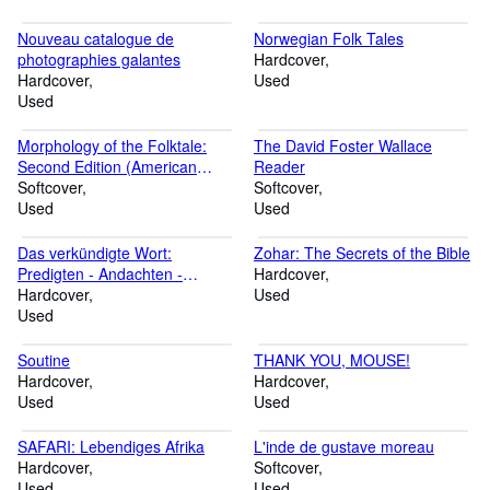
Nouveau catalogue de
Norwegian Folk Tales
photographies galantes
Hardcover
Hardcover
Used
Used
Morphology of the Folktale:
The David Foster Wallace
Second Edition (American
Reader
Folklore Society Bibliographical
Softcover
Softcover
and Special Series)
Used
Used
Das verkündigte Wort:
Zohar: The Secrets of the Bible
Predigten - Andachten -
Hardcover
Ansprachen 1906-1941
Hardcover
Used
Used
Soutine
THANK YOU, MOUSE!
Hardcover
Hardcover
Used
Used
SAFARI: Lebendiges Afrika
L'inde de gustave moreau
Hardcover
Softcover
Used
Used