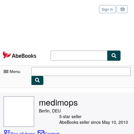
Sign in
Skip to main content
AbeBooks.com
Menu
My Account
medimops
My Purchases
Berlin, DEU
Sign Off
5-star seller
AbeBooks seller since May 10, 2010
Advanced Search
See all items
Contact