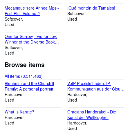
fino al 70% rispetto al nuovo. Tutti i nostri prodotti sono controllati
Mecanique 1ere Annee Mpsi-
¡Qué montón de Tamales!
a mano per garantire la massima qualità. Bienvenido a la tienda
Pcsi-Ptsi. Volume 2
Softcover
de medimops en AbeBooks, la tienda online con una gran oferta
Softcover
Used
de libros de segunda mano. Navegue por más de 4 millones de
Used
artículos y ahorre hasta un 70% sobre el precio nuevo. Todos
nuestros artículos son de calidad comprobada.
One for Sorrow, Two for Joy:
Winner of the Diverse Book
Award 2023
Softcover
Used
Browse items
All items (3,511,462)
Blenheim and the Churchill
VoIP Praxisleitfaden: IP-
Family: A personal portrait
Kommunikation aus der Cloud,
Hardcover
im Web und mobil planen,
Hardcover
Used
implementieren und betreiben
Used
What Is Karate?
Gracians Handorakel - Die
Hardcover
Kunst der Weltklugheit
Used
Hardcover
Used