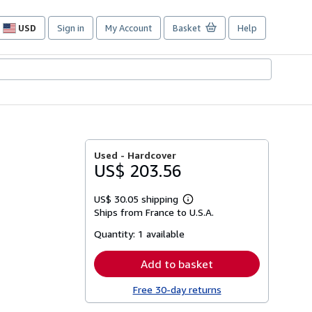
USD
Sign in
My Account
Basket
Help
Site
shopping
preferences
Used -
Hardcover
US$ 203.56
US$ 30.05 shipping
Learn
Ships from France to U.S.A.
more
about
Quantity:
1 available
shipping
rates
Add to basket
Free 30-day returns