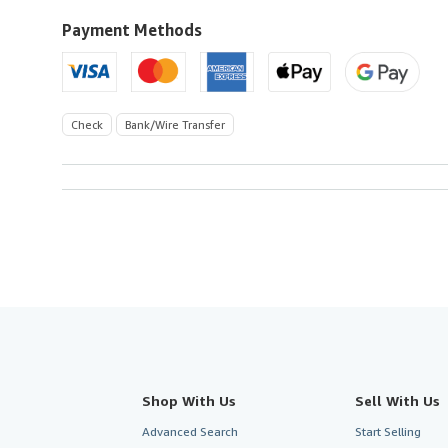
to
U.S.A.
Payment Methods
Check
Bank/Wire Transfer
Shop With Us
Sell With Us
Advanced Search
Start Selling