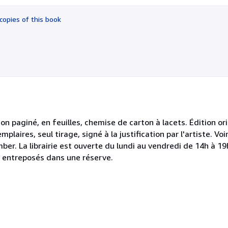
out
of
copies of this book
5
stars
 non paginé, en feuilles, chemise de carton à lacets. Édition or
ires, seul tirage, signé à la justification par l'artiste. Voi
ber. La librairie est ouverte du lundi au vendredi de 14h à 19
t entreposés dans une réserve.