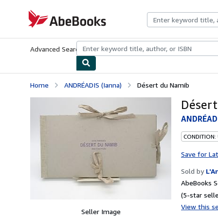
Skip to main content
AbeBooks.com
Advanced Search
Browse Collections
Rare Books
Art & Collecti
Home
ANDRÉADIS (Ianna)
Désert du Namib
Désert
ANDRÉADI
CONDITION:
Save for La
Sold by
L'A
AbeBooks Se
(5-star selle
View this se
Seller Image