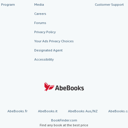
te Program
Media
Customer Support
Careers
Forums
Privacy Policy
Your Ads Privacy Choices
Designated Agent
Accessibility
AbeBooks.fr
AbeBooks.it
AbeBooks Aus/NZ
AbeBooks.c
BookFinder.com
Find any book at the best price