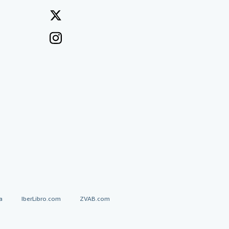
a
IberLibro.com
ZVAB.com