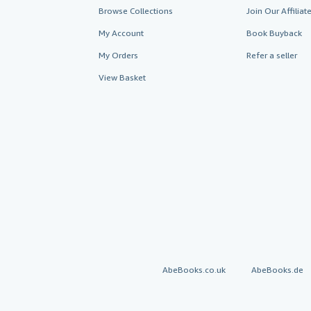
Browse Collections
Join Our Affilia
My Account
Book Buyback
My Orders
Refer a seller
View Basket
AbeBooks.co.uk
AbeBooks.de