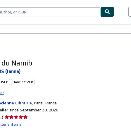
bles
Textbooks
Sellers
Start Selling
 du Namib
S (Ianna)
 USED
HARDCOVER
ter
ncienne Librairie
,
Paris, France
ller since September 30, 2020
Seller
r)
rating
ller's items
5