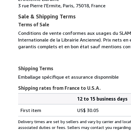
3 rue Pierre l'Ermite, Paris, 75018, France
Sale & Shipping Terms
Terms of Sale
Conditions de vente conformes aux usages du SLAM (S
Internationale de la Librairie Ancienne). Prix nets en
garantis complets et en bon état sauf mentions cont
Shipping Terms
Emballage spécifique et assurance disponnible
Shipping rates from France to U.S.A.
12 to 15 business days
Order
Shipping
quantity
First item
US$ 30.05
rates
from
Delivery times are set by sellers and vary by carrier and lo
France
associated duties or fees. Sellers may contact you regarding