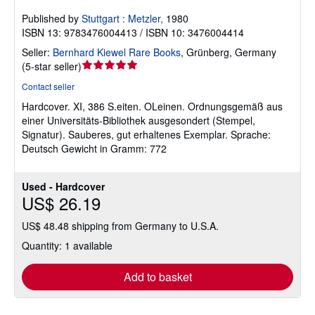
Published by
Stuttgart : Metzler,
1980
ISBN 13: 9783476004413 / ISBN 10: 3476004414
Seller:
Bernhard Kiewel Rare Books
,
Grünberg, Germany
Seller
(
5-star seller
)
rating
Contact seller
5
Hardcover.
XI, 386 S.eiten. OLeinen. Ordnungsgemäß aus
out
einer Universitäts-Bibliothek ausgesondert (Stempel,
of
Signatur). Sauberes, gut erhaltenes Exemplar. Sprache:
5
Deutsch Gewicht in Gramm: 772
stars
Used - Hardcover
US$ 26.19
US$ 48.48 shipping from Germany to U.S.A.
Quantity: 1 available
Add to basket