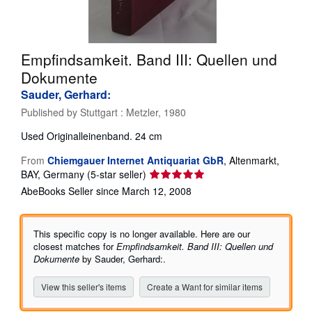
Help
CLOSE
Empfindsamkeit. Band III: Quellen und
Dokumente
Sauder, Gerhard:
Published by
Stuttgart : Metzler, 1980
Used
Originalleinenband. 24 cm
From
Chiemgauer Internet Antiquariat GbR
,
Altenmarkt,
Seller
BAY, Germany
(5-star seller)
rating
AbeBooks Seller since March 12, 2008
5
out
of
This specific copy is no longer available. Here are our
5
closest matches for
Empfindsamkeit. Band III: Quellen und
stars
Dokumente
by Sauder, Gerhard:.
View this seller's items
Create a Want for similar items