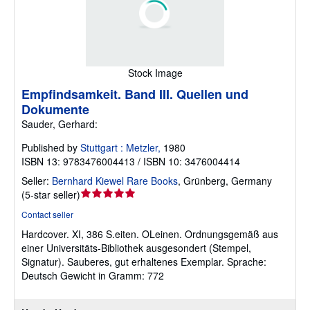
Stock Image
Empfindsamkeit. Band III. Quellen und
Dokumente
Sauder, Gerhard:
Published by
Stuttgart : Metzler,
1980
ISBN 13: 9783476004413 / ISBN 10: 3476004414
Seller:
Bernhard Kiewel Rare Books
,
Grünberg, Germany
Seller
(
5-star seller
)
rating
Contact seller
5
Hardcover.
XI, 386 S.eiten. OLeinen. Ordnungsgemäß aus
out
einer Universitäts-Bibliothek ausgesondert (Stempel,
of
Signatur). Sauberes, gut erhaltenes Exemplar. Sprache:
5
Deutsch Gewicht in Gramm: 772
stars