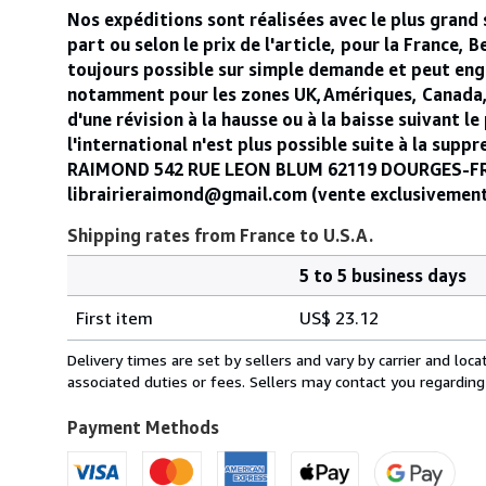
Nos expéditions sont réalisées avec le plus grand 
part ou selon le prix de l'article, pour la France, 
toujours possible sur simple demande et peut engen
notamment pour les zones UK,Amériques, Canada, USA
d'une révision à la hausse ou à la baisse suivant l
l'international n'est plus possible suite à la supp
RAIMOND 542 RUE LEON BLUM 62119 DOURGES-FRANCE
librairieraimond@gmail.com (vente exclusivemen
Shipping rates from France to U.S.A.
5 to 5 business days
Order
Shipping
quantity
First item
US$ 23.12
rates
from
Delivery times are set by sellers and vary by carrier and lo
France
associated duties or fees. Sellers may contact you regarding
to
U.S.A.
Payment Methods