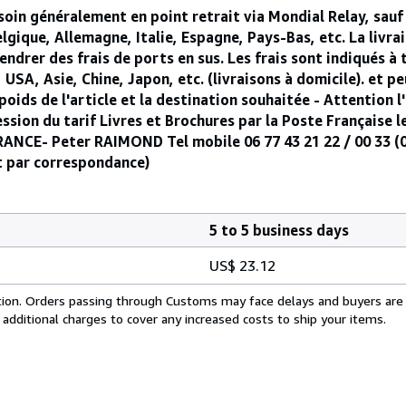
soin généralement en point retrait via Mondial Relay, sauf
Belgique, Allemagne, Italie, Espagne, Pays-Bas, etc. La livra
drer des frais de ports en sus. Les frais sont indiqués à t
, Asie, Chine, Japon, etc. (livraisons à domicile). et peu
e poids de l'article et la destination souhaitée - Attention
ression du tarif Livres et Brochures par la Poste Française l
- Peter RAIMOND Tel mobile 06 77 43 21 22 / 00 33 (0)6
t par correspondance)
5 to 5 business days
US$ 23.12
cation. Orders passing through Customs may face delays and buyers are
 additional charges to cover any increased costs to ship your items.