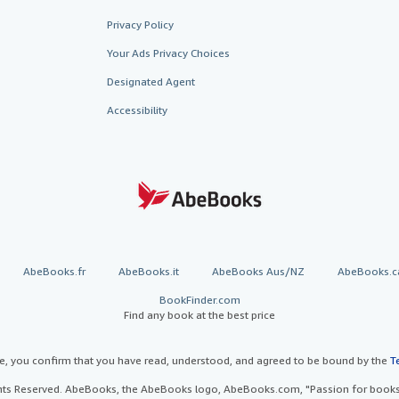
Privacy Policy
Your Ads Privacy Choices
Designated Agent
Accessibility
AbeBooks.fr
AbeBooks.it
AbeBooks Aus/NZ
AbeBooks.c
BookFinder.com
Find any book at the best price
te, you confirm that you have read, understood, and agreed to be bound by the
T
ghts Reserved. AbeBooks, the AbeBooks logo, AbeBooks.com, "Passion for books.