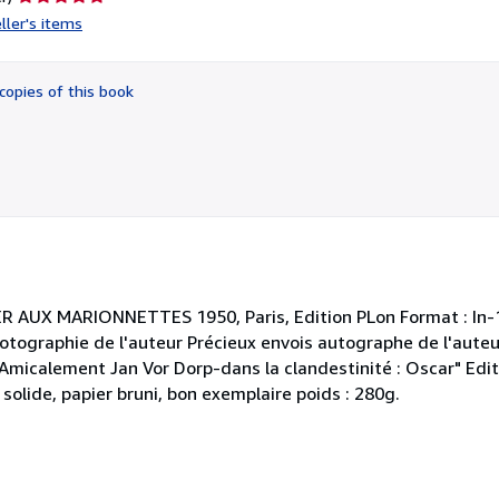
rating
ller's items
5
out
of
copies of this book
5
stars
AUX MARIONNETTES 1950, Paris, Edition PLon Format : In-12
hotographie de l'auteur Précieux envois autographe de l'auteur
Amicalement Jan Vor Dorp-dans la clandestinité : Oscar" Editi
solide, papier bruni, bon exemplaire poids : 280g.