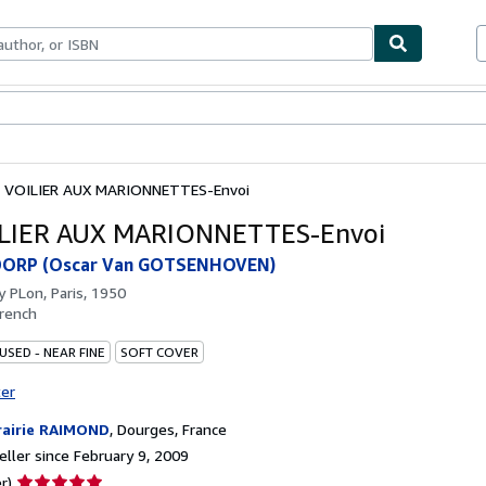
bles
Textbooks
Sellers
Start Selling
E VOILIER AUX MARIONNETTES-Envoi
ILIER AUX MARIONNETTES-Envoi
DORP (Oscar Van GOTSENHOVEN)
by
PLon, Paris, 1950
rench
USED - NEAR FINE
SOFT COVER
ter
rairie RAIMOND
,
Dourges, France
ller since February 9, 2009
Seller
r)