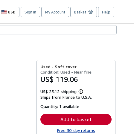
USD
Sign in
My Account
Basket
Help
Site
shopping
preferences
Used -
Soft cover
Condition: Used - Near fine
US$ 119.06
US$ 23.12 shipping
Learn
Ships from France to U.S.A.
more
about
Quantity:
1 available
shipping
rates
Add to basket
Free 30-day returns