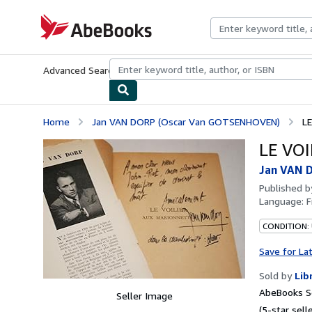
Skip to main content
AbeBooks.com
Advanced Search
Browse Collections
Rare Books
Art & Collecti
Home
Jan VAN DORP (Oscar Van GOTSENHOVEN)
L
LE VO
Jan VAN 
Published 
Language:
F
CONDITION: 
Save for La
Sold by
Lib
AbeBooks Se
Seller Image
(5-star selle