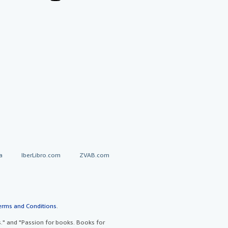
a
IberLibro.com
ZVAB.com
erms and Conditions
.
" and "Passion for books. Books for