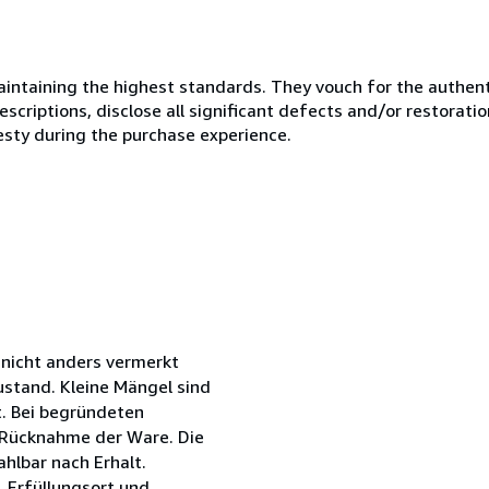
ntaining the highest standards. They vouch for the authenti
scriptions, disclose all significant defects and/or restoratio
esty during the purchase experience.
n nicht anders vermerkt
stand. Kleine Mängel sind
t. Bei begründeten
 Rücknahme der Ware. Die
ahlbar nach Erhalt.
. Erfüllungsort und