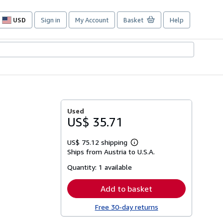
USD
Sign in
My Account
Basket
Help
Site
shopping
preferences
Used
US$ 35.71
US$ 75.12 shipping
Learn
Ships from Austria to U.S.A.
more
about
Quantity:
1 available
shipping
rates
Add to basket
Free 30-day returns