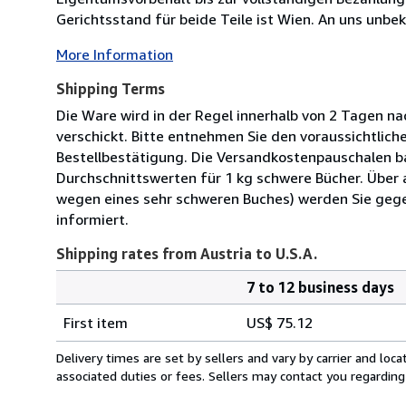
Gerichtsstand für beide Teile ist Wien. An uns unbek
More Information
Shipping Terms
Die Ware wird in der Regel innerhalb von 2 Tagen na
verschickt. Bitte entnehmen Sie den voraussichtliche
Bestellbestätigung. Die Versandkostenpauschalen b
Durchschnittswerten für 1 kg schwere Bücher. Über 
wegen eines sehr schweren Buches) werden Sie geg
informiert.
Shipping rates from Austria to U.S.A.
7 to 12 business days
Order
Shipping
quantity
First item
US$ 75.12
rates
from
Delivery times are set by sellers and vary by carrier and lo
Austria
associated duties or fees. Sellers may contact you regarding
to