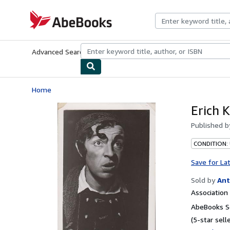
Skip to main content
AbeBooks.com
Advanced Search
Browse Collections
Rare Books
Art & Collecti
Home
Erich 
Published 
CONDITION:
Save for La
Sold by
Ant
Associatio
AbeBooks Se
(5-star selle