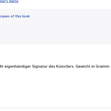
ller's items
5
out
of
copies of this book
5
stars
it eigenhändiger Signatur des Künstlers. Gewicht in Gramm: