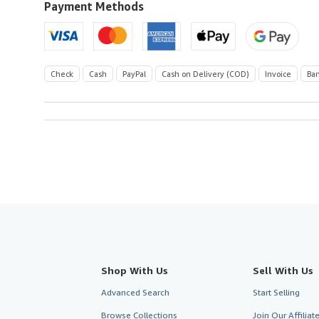
U.S.A.
Payment Methods
Check
Cash
PayPal
Cash on Delivery (COD)
Invoice
Ban
Shop With Us
Sell With Us
Advanced Search
Start Selling
Browse Collections
Join Our Affilia