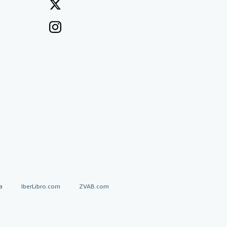
a
IberLibro.com
ZVAB.com