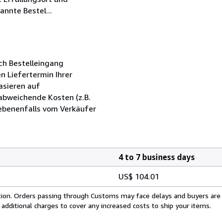
annte Bestel...
ch Bestelleingang
n Liefertermin Ihrer
asieren auf
abweichende Kosten (z.B.
ebenenfalls vom Verkäufer
4 to 7 business days
US$ 104.01
cation. Orders passing through Customs may face delays and buyers are
 additional charges to cover any increased costs to ship your items.