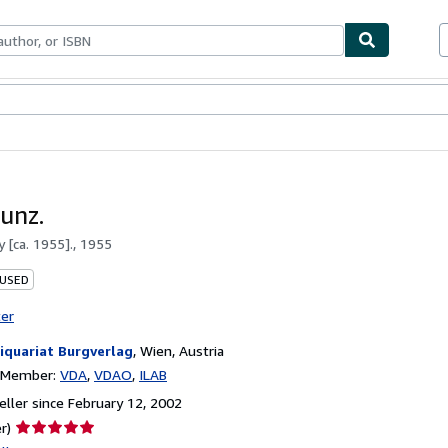
bles
Textbooks
Sellers
Start Selling
Kunz.
by
[ca. 1955]., 1955
 USED
ter
iquariat Burgverlag
,
Wien, Austria
n Member:
VDA
VDAO
ILAB
ller since February 12, 2002
Seller
r)
rating