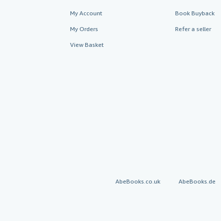
My Account
Book Buyback
My Orders
Refer a seller
View Basket
AbeBooks.co.uk
AbeBooks.de