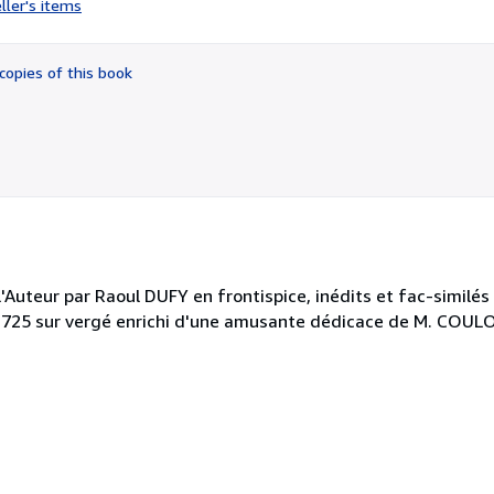
ller's items
5
out
of
copies of this book
5
stars
e l'Auteur par Raoul DUFY en frontispice, inédits et fac-simil
725 sur vergé enrichi d'une amusante dédicace de M. COULO