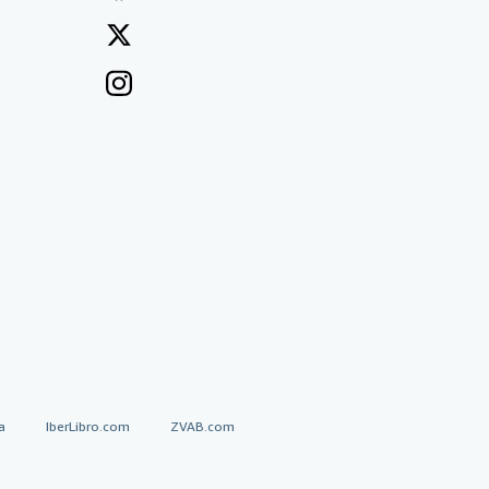
a
IberLibro.com
ZVAB.com