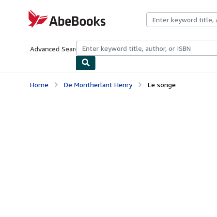
Skip to main content
AbeBooks.com
Advanced Search
Browse Collections
Rare Books
Art & Collecti
Home
De Montherlant Henry
Le songe