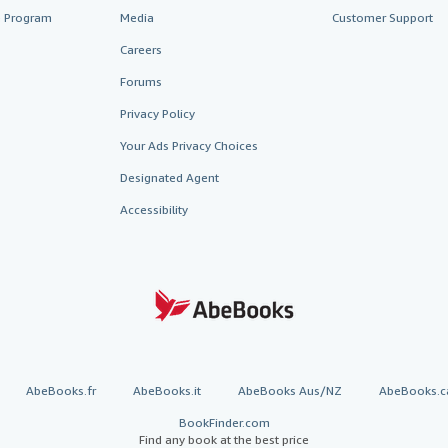
te Program
Media
Customer Support
Careers
Forums
Privacy Policy
Your Ads Privacy Choices
Designated Agent
Accessibility
AbeBooks.fr
AbeBooks.it
AbeBooks Aus/NZ
AbeBooks.c
BookFinder.com
Find any book at the best price