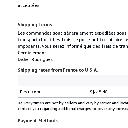
acceptées.
Shipping Terms
Les commandes sont généralement expédiées sous un 
transport choisi. Les frais de port sont forfaitaire
imposants, vous serez informé que des frais de tra
Cordialement.
Didier Rodriguez
Shipping rates from France to U.S.A.
Order
Shipping
quantity
First item
US$ 48.40
rates
from
Delivery times are set by sellers and vary by carrier and lo
France
contact you regarding additional charges to cover any increa
to
U.S.A.
Payment Methods