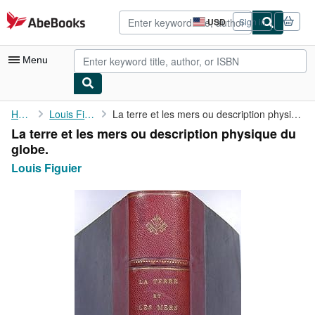
Skip to main content
AbeBooks.com
USD
Sign in
Site
shopping
preferences
Menu
My Account
Home
Louis Figuier
La terre et les mers ou description physique du globe.
La terre et les mers ou description physique du
My Purchases
globe.
Advanced Search
Louis Figuier
Browse Collections
Rare Books
Art & Collectibles
Textbooks
Sellers
Start Selling