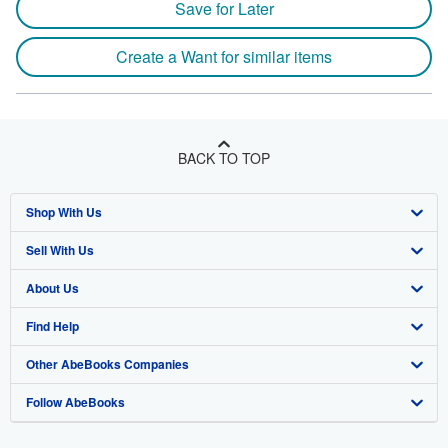
Save for Later
Create a Want for similar items
BACK TO TOP
Shop With Us
Sell With Us
Advanced Search
About Us
Browse Collections
Start Selling
Find Help
My Account
Join Our Affiliate Program
About AbeBooks
Other AbeBooks Companies
My Orders
Book Buyback
Media
Help
Follow AbeBooks
View Basket
Refer a seller
Careers
Customer Support
AbeBooks.co.uk
Forums
AbeBooks.de