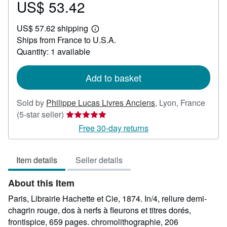
US$ 53.42
Price
US$
US$ 57.62 shipping
53.42
Learn
Ships from France to U.S.A.
more
about
Quantity: 1 available
shipping
rates
Add to basket
Sold by
Philippe Lucas Livres Anciens
,
Lyon, France
Seller
(5-star seller)
rating
Free 30-day returns
5
out
Item details
Seller details
of
5
About this Item
stars
Paris, Librairie Hachette et Cie, 1874. In/4, reliure demi-
chagrin rouge, dos à nerfs à fleurons et titres dorés,
frontispice, 659 pages. chromolithographie, 206