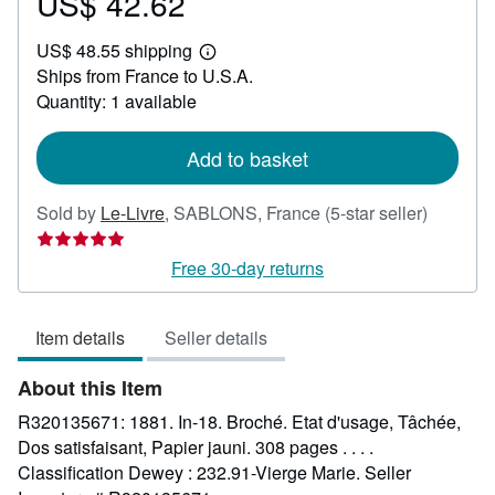
US$ 42.62
Price
US$
US$ 48.55 shipping
42.62
Learn
Ships from France to U.S.A.
more
about
Quantity: 1 available
shipping
rates
Add to basket
Seller
Sold by
Le-Livre
,
SABLONS, France
(5-star seller)
rating
5
Free 30-day returns
out
of
Item details
Seller details
5
stars
About this Item
R320135671: 1881. In-18. Broché. Etat d'usage, Tâchée,
Dos satisfaisant, Papier jauni. 308 pages . . . .
Classification Dewey : 232.91-Vierge Marie.
Seller