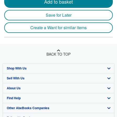
Add to basket
Save for Later
Create a Want for similar items
BACK TO TOP
Shop With Us
Sell With Us
Advanced Search
About Us
Browse Collections
Start Selling
Find Help
My Account
Join Our Affiliate Program
About AbeBooks
Other AbeBooks Companies
My Orders
Book Buyback
Media
Help