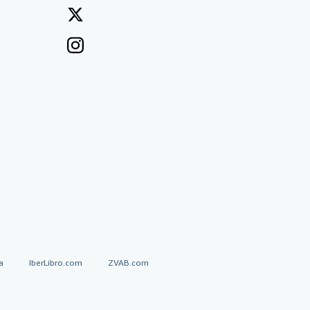
a
IberLibro.com
ZVAB.com