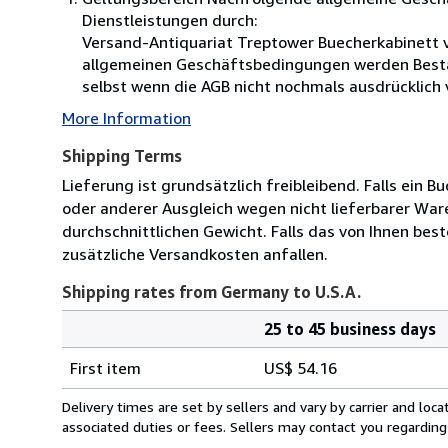
Dienstleistungen durch:
Versand-Antiquariat Treptower Buecherkabinett v
allgemeinen Geschäftsbedingungen werden Bestand
selbst wenn die AGB nicht nochmals ausdrücklich
More Information
Shipping Terms
Lieferung ist grundsätzlich freibleibend. Falls ein B
oder anderer Ausgleich wegen nicht lieferbarer Wa
durchschnittlichen Gewicht. Falls das von Ihnen best
zusätzliche Versandkosten anfallen.
Shipping rates from Germany to U.S.A.
25 to 45 business days
Order
Shipping
quantity
First item
US$ 54.16
rates
from
Delivery times are set by sellers and vary by carrier and lo
Germany
associated duties or fees. Sellers may contact you regarding
to