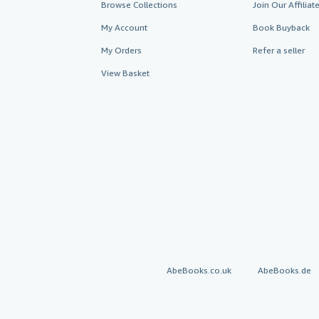
Browse Collections
Join Our Affilia
My Account
Book Buyback
My Orders
Refer a seller
View Basket
AbeBooks.co.uk
AbeBooks.de