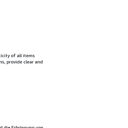
city of all items
ns, provide clear and
d die Erbringung von