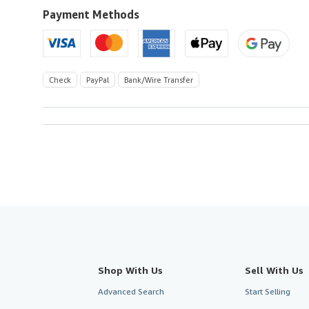
U.S.A.
Payment Methods
Check
PayPal
Bank/Wire Transfer
Shop With Us
Sell With Us
Advanced Search
Start Selling