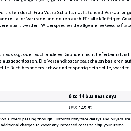
ertreten durch Frau Volha Schultz, nachstehend Verkäufer g
teil aller Verträge und gelten auch für alle künftigen Ge
 vereinbart werden. Widersprechende allgemeine Geschäftsbe
uch aus o.g. oder auch anderen Gründen nicht lieferbar ist, is
re ausgeschlossen. Die Versandkostenpauschalen basieren a
ellte Buch besonders schwer oder sperrig sein sollte, werden w
8 to 14 business days
US$ 149.82
cation. Orders passing through Customs may face delays and buyers are
 additional charges to cover any increased costs to ship your items.