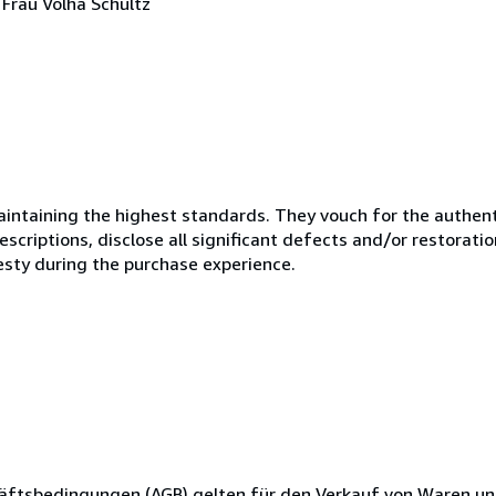
Frau Volha Schultz
ntaining the highest standards. They vouch for the authenti
scriptions, disclose all significant defects and/or restoratio
esty during the purchase experience.
ftsbedingungen (AGB) gelten für den Verkauf von Waren un