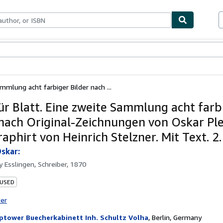
bles
Textbooks
Sellers
Start Selling
ammlung acht farbiger Bilder nach ...
für Blatt. Eine zweite Sammlung acht farb
 nach Original-Zeichnungen von Oskar Ple
aphirt von Heinrich Stelzner. Mit Text. 2.
Oskar:
by
Esslingen, Schreiber, 1870
 USED
ter
ptower Buecherkabinett Inh. Schultz Volha
,
Berlin, Germany