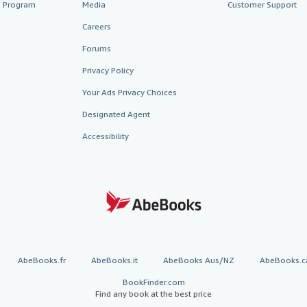
te Program
Media
Customer Support
Careers
Forums
Privacy Policy
Your Ads Privacy Choices
Designated Agent
Accessibility
AbeBooks.fr
AbeBooks.it
AbeBooks Aus/NZ
AbeBooks.c
BookFinder.com
Find any book at the best price