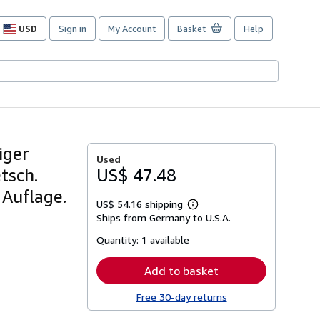
USD
Sign in
My Account
Basket
Help
Site
shopping
preferences
iger
Used
tsch.
US$ 47.48
 Auflage.
US$ 54.16 shipping
Learn
Ships from Germany to U.S.A.
more
about
Quantity:
1 available
shipping
rates
Add to basket
Free 30-day returns