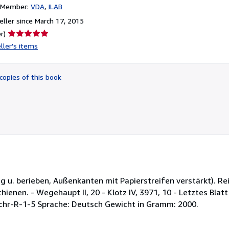
n Member:
VDA
ILAB
ller since March 17, 2015
Seller
r)
rating
ller's items
5
out
of
copies of this book
5
stars
eckig u. berieben, Außenkanten mit Papierstreifen verstärkt). R
hienen. - Wegehaupt II, 20 - Klotz IV, 3971, 10 - Letztes Blatt
chr-R-1-5 Sprache: Deutsch Gewicht in Gramm: 2000.