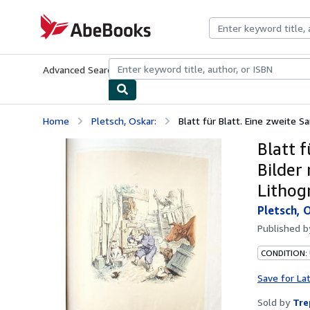
Skip to main content
AbeBooks.com
Advanced Search
Browse Collections
Rare Books
Art & Collecti
Home
Pletsch, Oskar:
Blatt für Blatt. Eine zweite S
Blatt 
Bilder
Lithogr
Pletsch, 
Published 
CONDITION:
Save for La
Sold by
Tre