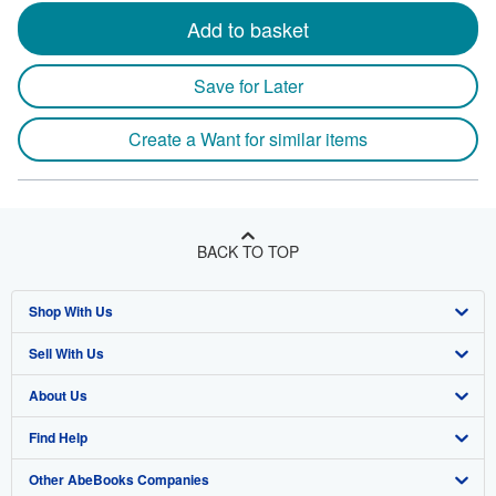
Add to basket
Save for Later
Create a Want for similar items
BACK TO TOP
Shop With Us
Sell With Us
Advanced Search
About Us
Browse Collections
Start Selling
Find Help
My Account
Join Our Affiliate Program
About AbeBooks
Other AbeBooks Companies
My Orders
Book Buyback
Media
Help