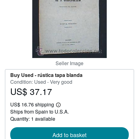
Help
CLOSE
Seller Image
Buy Used -
rústica tapa blanda
Condition: Used - Very good
US$ 37.17
Price
US$
US$ 16.76 shipping
37.17
Learn
Ships from Spain to U.S.A.
more
about
Quantity: 1 available
shipping
rates
Add to basket