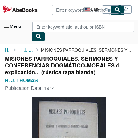
Skip to main content
AbeBooks.com
USD
Sign in
Site
shopping
preferences
Menu
My Account
Home
H. J. THOMAS
MISIONES PARROQUIALES. SERMONES Y CONFERENCIAS DOGMÁTICO-MORALES...
MISIONES PARROQUIALES. SERMONES Y
My Purchases
CONFERENCIAS DOGMÁTICO-MORALES ó
Advanced Search
explicación... (rústica tapa blanda)
H. J. THOMAS
Browse Collections
Publication Date:
1914
Rare Books
Art & Collectibles
Textbooks
Sellers
Start Selling