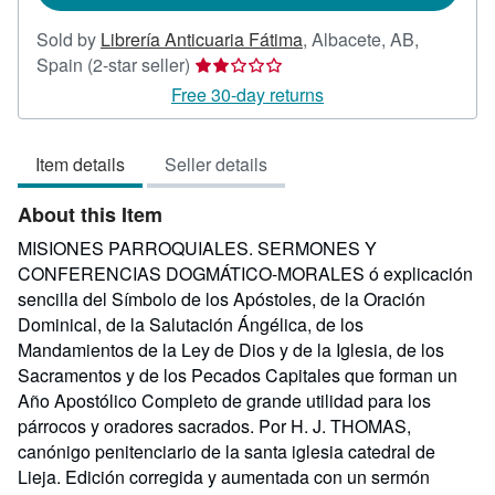
Sold by
Librería Anticuaria Fátima
,
Albacete, AB,
Seller
Spain
(2-star seller)
rating
Free 30-day returns
2
out
Item details
Seller details
of
5
About this Item
stars
MISIONES PARROQUIALES. SERMONES Y
CONFERENCIAS DOGMÁTICO-MORALES ó explicación
sencilla del Símbolo de los Apóstoles, de la Oración
Dominical, de la Salutación Ángélica, de los
Mandamientos de la Ley de Dios y de la Iglesia, de los
Sacramentos y de los Pecados Capitales que forman un
Año Apostólico Completo de grande utilidad para los
párrocos y oradores sacrados. Por H. J. THOMAS,
canónigo penitenciario de la santa iglesia catedral de
Lieja. Edición corregida y aumentada con un sermón