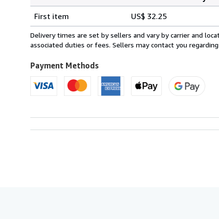
Order
Shipping
quantity
First item
US$ 32.25
rates
from
Delivery times are set by sellers and vary by carrier and lo
Italy
associated duties or fees. Sellers may contact you regarding
to
U.S.A.
Payment Methods