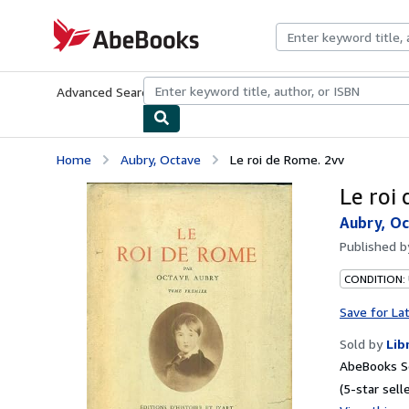
Skip to main content
AbeBooks.com
Advanced Search
Browse Collections
Rare Books
Art & Collecti
Home
Aubry, Octave
Le roi de Rome. 2vv
Le roi
Aubry, O
Published 
CONDITION:
Save for La
Sold by
Lib
AbeBooks Se
(5-star selle