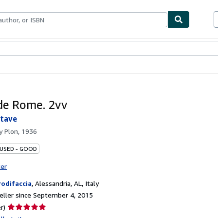
bles
Textbooks
Sellers
Start Selling
 de Rome. 2vv
ctave
by
Plon, 1936
 USED - GOOD
ter
rodifaccia
,
Alessandria, AL, Italy
ller since September 4, 2015
Seller
r)
rating