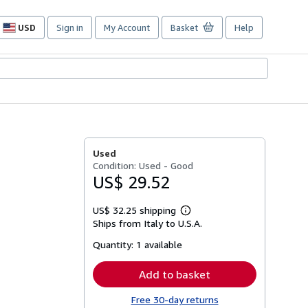
USD
Sign in
My Account
Basket
Help
Site
shopping
preferences
Used
Condition: Used - Good
US$ 29.52
US$ 32.25 shipping
Learn
Ships from Italy to U.S.A.
more
about
Quantity:
1 available
shipping
rates
Add to basket
Free 30-day returns