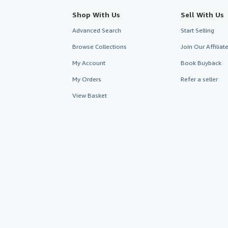
Shop With Us
Sell With Us
Advanced Search
Start Selling
Browse Collections
Join Our Affilia
My Account
Book Buyback
My Orders
Refer a seller
View Basket