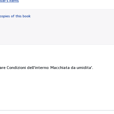
ller's items
5
out
of
copies of this book
5
stars
are Condizioni dell'interno: Macchiata da umidita'.